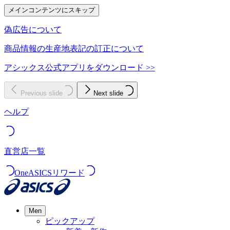
メインコンテンツにスキップ
偽広告について
商品情報の生産地表記の訂正について
アシックス公式アプリをダウンロード >>
Previous slide
Next slide
ヘルプ
直営店一覧
OneASICSリワード
Men
ピックアップ