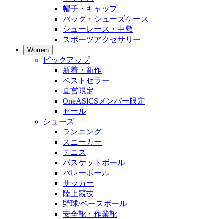
帽子・キャップ
バッグ・シューズケース
シューレース・中敷
スポーツアクセサリー
Women
ピックアップ
新着・新作
ベストセラー
直営限定
OneASICSメンバー限定
セール
シューズ
ランニング
スニーカー
テニス
バスケットボール
バレーボール
サッカー
陸上競技
野球/ベースボール
安全靴・作業靴