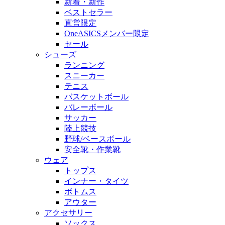
新着・新作
ベストセラー
直営限定
OneASICSメンバー限定
セール
シューズ
ランニング
スニーカー
テニス
バスケットボール
バレーボール
サッカー
陸上競技
野球/ベースボール
安全靴・作業靴
ウェア
トップス
インナー・タイツ
ボトムス
アウター
アクセサリー
ソックス