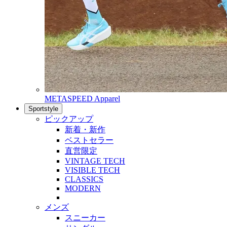
METASPEED Apparel
Sportstyle
ピックアップ
新着・新作
ベストセラー
直営限定
VINTAGE TECH
VISIBLE TECH
CLASSICS
MODERN
メンズ
スニーカー