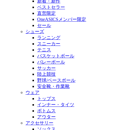
新着・新作
ベストセラー
直営限定
OneASICSメンバー限定
セール
シューズ
ランニング
スニーカー
テニス
バスケットボール
バレーボール
サッカー
陸上競技
野球/ベースボール
安全靴・作業靴
ウェア
トップス
インナー・タイツ
ボトムス
アウター
アクセサリー
ソックス