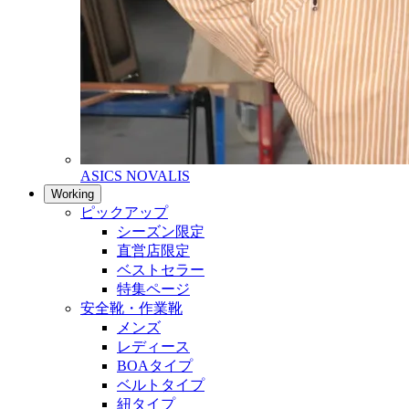
ASICS NOVALIS
Working
ピックアップ
シーズン限定
直営店限定
ベストセラー
特集ページ
安全靴・作業靴
メンズ
レディース
BOAタイプ
ベルトタイプ
紐タイプ