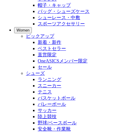
帽子・キャップ
バッグ・シューズケース
シューレース・中敷
スポーツアクセサリー
Women
ピックアップ
新着・新作
ベストセラー
直営限定
OneASICSメンバー限定
セール
シューズ
ランニング
スニーカー
テニス
バスケットボール
バレーボール
サッカー
陸上競技
野球/ベースボール
安全靴・作業靴