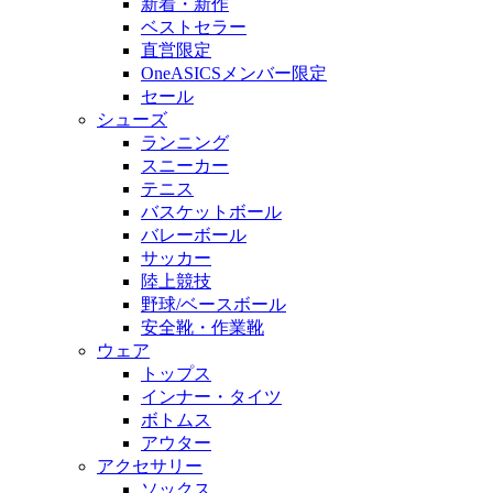
新着・新作
ベストセラー
直営限定
OneASICSメンバー限定
セール
シューズ
ランニング
スニーカー
テニス
バスケットボール
バレーボール
サッカー
陸上競技
野球/ベースボール
安全靴・作業靴
ウェア
トップス
インナー・タイツ
ボトムス
アウター
アクセサリー
ソックス