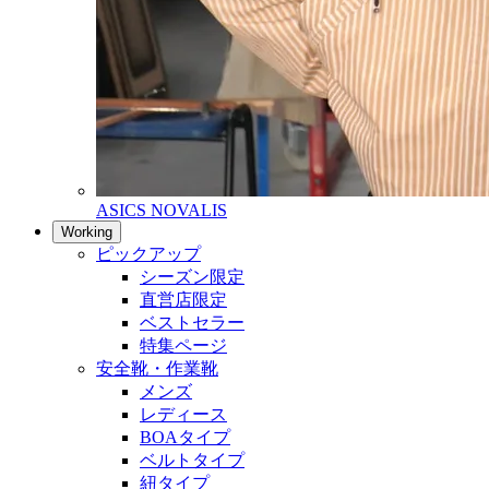
ASICS NOVALIS
Working
ピックアップ
シーズン限定
直営店限定
ベストセラー
特集ページ
安全靴・作業靴
メンズ
レディース
BOAタイプ
ベルトタイプ
紐タイプ