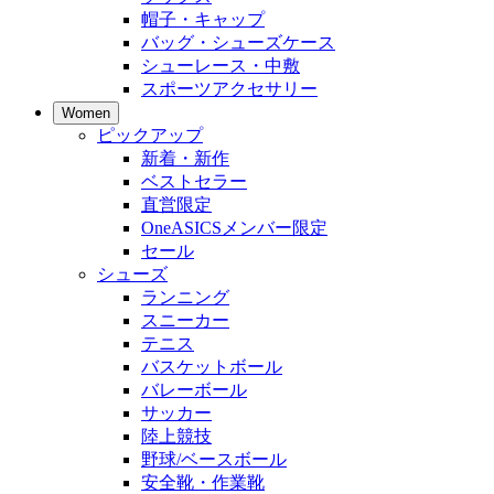
帽子・キャップ
バッグ・シューズケース
シューレース・中敷
スポーツアクセサリー
Women
ピックアップ
新着・新作
ベストセラー
直営限定
OneASICSメンバー限定
セール
シューズ
ランニング
スニーカー
テニス
バスケットボール
バレーボール
サッカー
陸上競技
野球/ベースボール
安全靴・作業靴