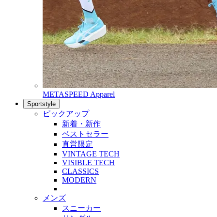
METASPEED Apparel
Sportstyle
ピックアップ
新着・新作
ベストセラー
直営限定
VINTAGE TECH
VISIBLE TECH
CLASSICS
MODERN
メンズ
スニーカー