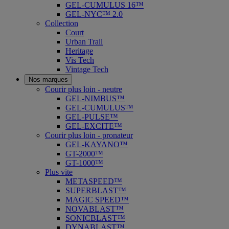
GEL-CUMULUS 16™
GEL-NYC™ 2.0
Collection
Court
Urban Trail
Heritage
Vis Tech
Vintage Tech
Nos marques
Courir plus loin - neutre
GEL-NIMBUS™
GEL-CUMULUS™
GEL-PULSE™
GEL-EXCITE™
Courir plus loin - pronateur
GEL-KAYANO™
GT-2000™
GT-1000™
Plus vite
METASPEED™
SUPERBLAST™
MAGIC SPEED™
NOVABLAST™
SONICBLAST™
DYNABLAST™