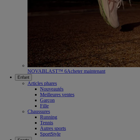
NOVABLAST™ 6
Acheter maintenant
Enfant
Articles phares
Nouveautés
Meilleures ventes
Garçon
Fille
Chaussures
Running
Tennis
Autres sports
SportStyle