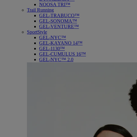
NOOSA TRI™
Trail Running
GEL-TRABUCO™
GEL-SONOMA™
GEL-VENTURE™
SportStyle
GEL-NYC™
GEL-KAYANO 14™
GEL-1130™
GEL-CUMULUS 16™
GEL-NYC™ 2.0