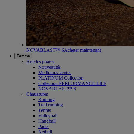
NOVABLAST™ 6
Acheter maintenant
Femme
Articles phares
Nouveautés
Meilleures ventes
PLATINUM Collection
Collection PERFORMANCE LIFE
NOVABLAST™ 6
Chaussures
Running
Trail running
Tennis
Volleyball
Handball
Padel
Netball