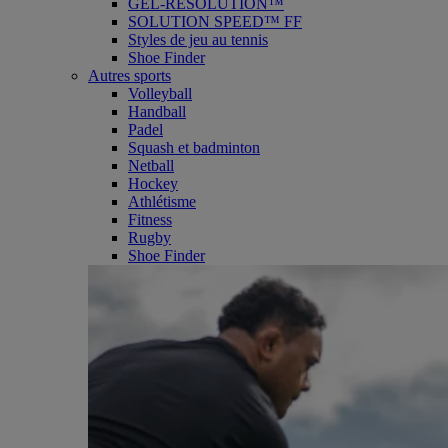
GEL-RESOLUTION™
SOLUTION SPEED™ FF
Styles de jeu au tennis
Shoe Finder
Autres sports
Volleyball
Handball
Padel
Squash et badminton
Netball
Hockey
Athlétisme
Fitness
Rugby
Shoe Finder