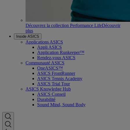
Découvrez la collection Performance Life
Découvrir
plus
Inside ASICS
Applications ASICS
Appli ASICS
Application Runkeeper™
Rendez-vous ASICS
Communauté ASICS
OneASICS™
ASICS FrontRunner
ASICS Tennis Academy
ASICS Trial Tour
ASICS Knowledge Hub
ASICS Conseil
Durabilité
Sound Mind, Sound Body