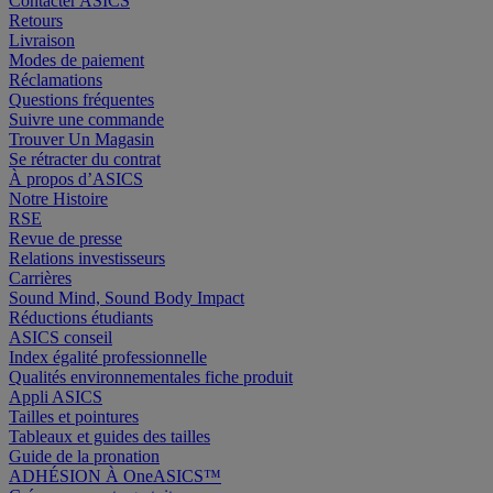
Contacter ASICS
Retours
Livraison
Modes de paiement
Réclamations
Questions fréquentes
Suivre une commande
Trouver Un Magasin
Se rétracter du contrat
À propos d’ASICS
Notre Histoire
RSE
Revue de presse
Relations investisseurs
Carrières
Sound Mind, Sound Body Impact
Réductions étudiants
ASICS conseil
Index égalité professionnelle
Qualités environnementales fiche produit
Appli ASICS
Tailles et pointures
Tableaux et guides des tailles
Guide de la pronation
ADHÉSION À OneASICS™