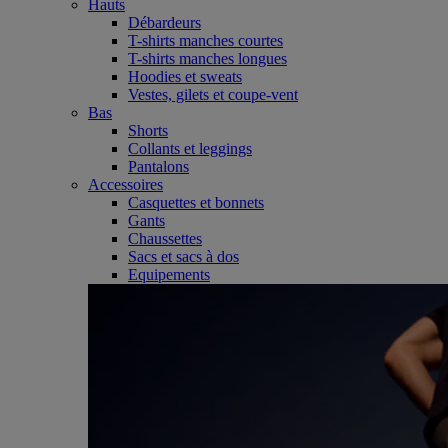
Hauts
Débardeurs
T-shirts manches courtes
T-shirts manches longues
Hoodies et sweats
Vestes, gilets et coupe-vent
Bas
Shorts
Collants et leggings
Pantalons
Accessoires
Casquettes et bonnets
Gants
Chaussettes
Sacs et sacs à dos
Equipements