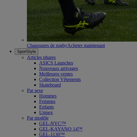
Chaussures de rugby
Acheter maintenant
SportStyle
Articles phares
ASICS Launches
Nouveaux arrivages
Meilleures ventes
Collection Vêtements
Skateboard
Par sexe
Hommes
Femmes
Enfants
Unisex
Par modèle
GEL-NYC™
GEL-KAYANO 14™
GEL-1130™