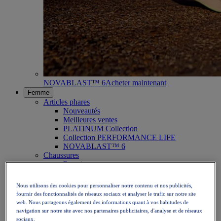
NOVABLAST™ 6
Acheter maintenant
Femme
Articles phares
Nouveautés
Meilleures ventes
PLATINUM Collection
Collection PERFORMANCE LIFE
NOVABLAST™ 6
Chaussures
Running
Trail running
Tennis
Nous utilisons des cookies pour personnaliser notre contenu et nos publicités,
Volleyball
fournir des fonctionnalités de réseaux sociaux et analyser le trafic sur notre site
Handball
web. Nous partageons également des informations quant à vos habitudes de
Padel
navigation sur notre site avec nos partenaires publicitaires, d'analyse et de réseaux
Netball
sociaux.