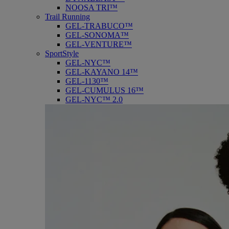
NOOSA TRI™
Trail Running
GEL-TRABUCO™
GEL-SONOMA™
GEL-VENTURE™
SportStyle
GEL-NYC™
GEL-KAYANO 14™
GEL-1130™
GEL-CUMULUS 16™
GEL-NYC™ 2.0