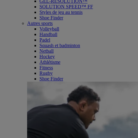
GEL-RESOLUTION™
SOLUTION SPEED™ FF
Styles de jeu au tennis
Shoe Finder
Autres sports
Volleyball
Handball
Padel
Squash et badminton
Netball
Hockey
Athlétisme
Fitness
Rugby
Shoe Finder