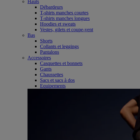
Hauts
Débardeurs
T-shirts manches courtes
T-shirts manches longues
Hoodies et sweats
Vestes, gilets et coupe-vent
Bas
Shorts
Collants et leggings
Pantalons
Accessoires
Casquettes et bonnets
Gants
Chaussettes
Sacs et sacs à dos
Equipements