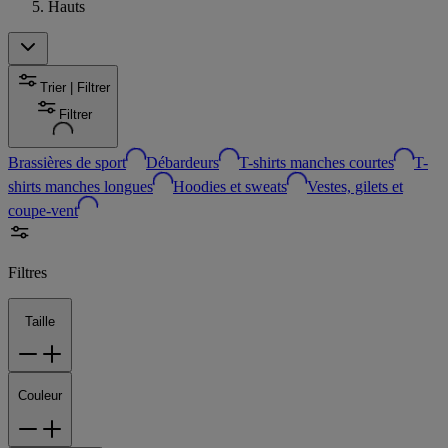
Hauts
Trier | Filtrer
Filtrer
Brassières de sport
Débardeurs
T-shirts manches courtes
T-
shirts manches longues
Hoodies et sweats
Vestes, gilets et
coupe-vent
Filtres
Taille
Couleur