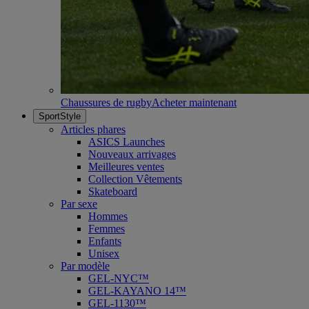
Chaussures de rugby
Acheter maintenant
SportStyle
Articles phares
ASICS Launches
Nouveaux arrivages
Meilleures ventes
Collection Vêtements
Skateboard
Par sexe
Hommes
Femmes
Enfants
Unisex
Par modèle
GEL-NYC™
GEL-KAYANO 14™
GEL-1130™