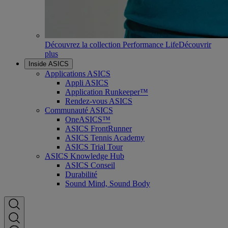
Découvrez la collection Performance Life
Découvrir
plus
Inside ASICS
Applications ASICS
Appli ASICS
Application Runkeeper™
Rendez-vous ASICS
Communauté ASICS
OneASICS™
ASICS FrontRunner
ASICS Tennis Academy
ASICS Trial Tour
ASICS Knowledge Hub
ASICS Conseil
Durabilité
Sound Mind, Sound Body