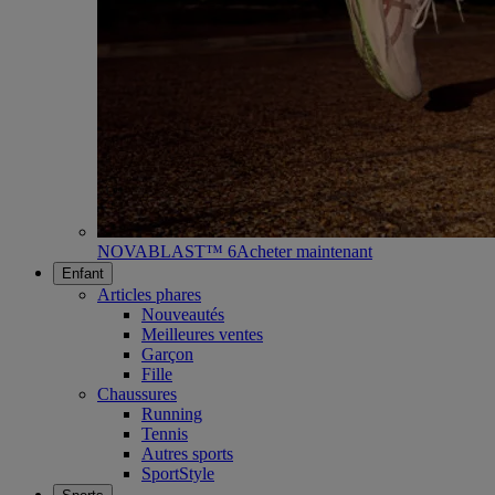
NOVABLAST™ 6
Acheter maintenant
Enfant
Articles phares
Nouveautés
Meilleures ventes
Garçon
Fille
Chaussures
Running
Tennis
Autres sports
SportStyle