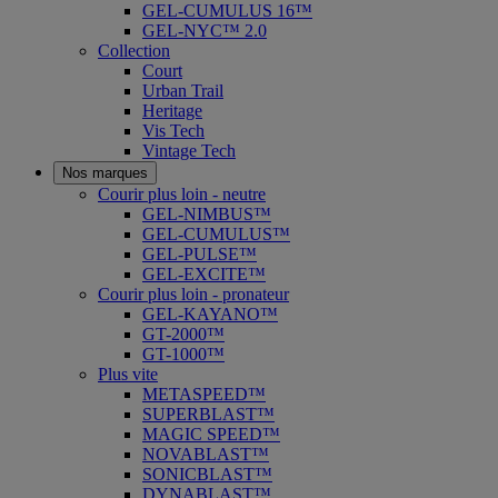
GEL-CUMULUS 16™
GEL-NYC™ 2.0
Collection
Court
Urban Trail
Heritage
Vis Tech
Vintage Tech
Nos marques
Courir plus loin - neutre
GEL-NIMBUS™
GEL-CUMULUS™
GEL-PULSE™
GEL-EXCITE™
Courir plus loin - pronateur
GEL-KAYANO™
GT-2000™
GT-1000™
Plus vite
METASPEED™
SUPERBLAST™
MAGIC SPEED™
NOVABLAST™
SONICBLAST™
DYNABLAST™