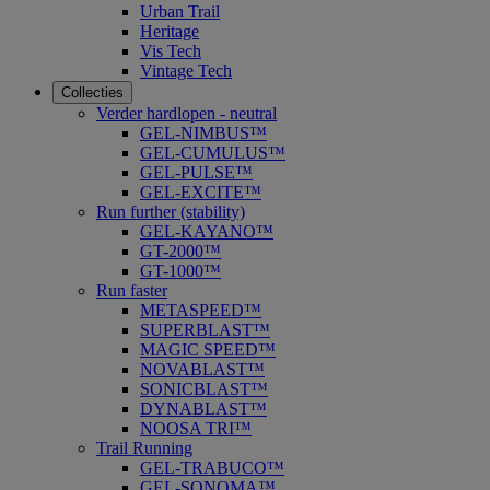
Urban Trail
Heritage
Vis Tech
Vintage Tech
Collecties
Verder hardlopen - neutral
GEL-NIMBUS™
GEL-CUMULUS™
GEL-PULSE™
GEL-EXCITE™
Run further (stability)
GEL-KAYANO™
GT-2000™
GT-1000™
Run faster
METASPEED™
SUPERBLAST™
MAGIC SPEED™
NOVABLAST™
SONICBLAST™
DYNABLAST™
NOOSA TRI™
Trail Running
GEL-TRABUCO™
GEL-SONOMA™