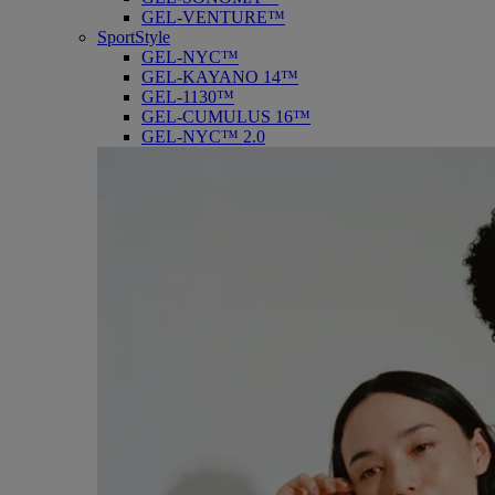
GEL-VENTURE™
SportStyle
GEL-NYC™
GEL-KAYANO 14™
GEL-1130™
GEL-CUMULUS 16™
GEL-NYC™ 2.0