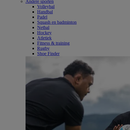
Andere sporten
Volleybal
Handbal
Padel
Squash en badminton
Netbal
Hockey
Atletiek
Fitness & training
Rugby
Shoe Finder