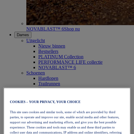
NOVABLAST™ 6
Shop nu
Dames
Uitgelicht
Nieuw binnen
Bestsellers
PLATINUM Collection
PERFORMANCE LIFE collectie
NOVABLAST™ 6
Schoenen
Hardlopen
Trailrunnen
Tennis
Volleybal
Handbal
COOKIES – YOUR PRIVACY, YOUR CHOICE
Padel
Netbal
This site uses cookies and similar tools, some of which are provided by third
SportStyle
parties, to operate and improve our site, enable social media and other features,
Bovenkleding
support our advertising and marketing efforts, and give you the best possible
Sport-bh's
experience. These cookies and tools may enable us and these third parties to
Tanktops
collect user data and communications, IP address and online identifiers, referring