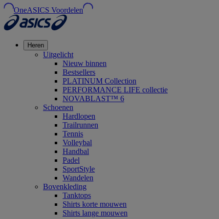
OneASICS Voordelen
Heren
Uitgelicht
Nieuw binnen
Bestsellers
PLATINUM Collection
PERFORMANCE LIFE collectie
NOVABLAST™ 6
Schoenen
Hardlopen
Trailrunnen
Tennis
Volleybal
Handbal
Padel
SportStyle
Wandelen
Bovenkleding
Tanktops
Shirts korte mouwen
Shirts lange mouwen