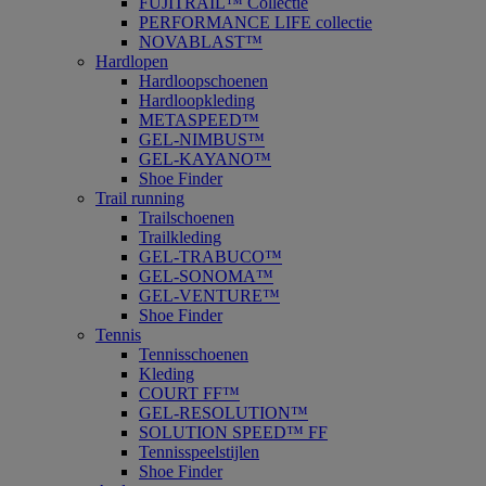
FUJITRAIL™ Collectie
PERFORMANCE LIFE collectie
NOVABLAST™
Hardlopen
Hardloopschoenen
Hardloopkleding
METASPEED™
GEL-NIMBUS™
GEL-KAYANO™
Shoe Finder
Trail running
Trailschoenen
Trailkleding
GEL-TRABUCO™
GEL-SONOMA™
GEL-VENTURE™
Shoe Finder
Tennis
Tennisschoenen
Kleding
COURT FF™
GEL-RESOLUTION™
SOLUTION SPEED™ FF
Tennisspeelstijlen
Shoe Finder