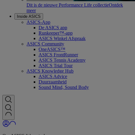
Dit is de nieuwe Performance Life collectie
Ontdek
meer
Inside ASICS
ASICS-App
De ASICS app
Runkeeper™-app
ASICS Winkel Afspraak
ASICS Community
OneASICS™
ASICS FrontRunner
ASICS Tennis Academy
ASICS Trial Tour
ASICS Knowledge Hub
ASICS Advice
Duurzaamheid
Sound Mind, Sound Body