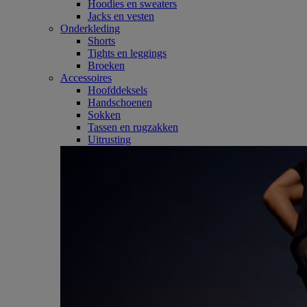
Hoodies en sweaters
Jacks en vesten
Onderkleding
Shorts
Tights en leggings
Broeken
Accessoires
Hoofddeksels
Handschoenen
Sokken
Tassen en rugzakken
Uitrusting