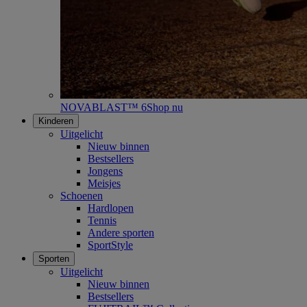
NOVABLAST™ 6
Shop nu
Kinderen
Uitgelicht
Nieuw binnen
Bestsellers
Jongens
Meisjes
Schoenen
Hardlopen
Tennis
Andere sporten
SportStyle
Sporten
Uitgelicht
Nieuw binnen
Bestsellers