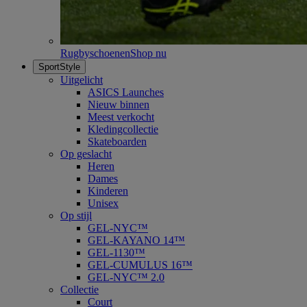
Rugbyschoenen
Shop nu
SportStyle
Uitgelicht
ASICS Launches
Nieuw binnen
Meest verkocht
Kledingcollectie
Skateboarden
Op geslacht
Heren
Dames
Kinderen
Unisex
Op stijl
GEL-NYC™
GEL-KAYANO 14™
GEL-1130™
GEL-CUMULUS 16™
GEL-NYC™ 2.0
Collectie
Court