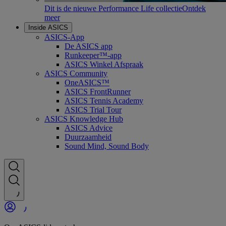
Dit is de nieuwe Performance Life collectie
Ontdek
meer
Inside ASICS
ASICS-App
De ASICS app
Runkeeper™-app
ASICS Winkel Afspraak
ASICS Community
OneASICS™
ASICS FrontRunner
ASICS Tennis Academy
ASICS Trial Tour
ASICS Knowledge Hub
ASICS Advice
Duurzaamheid
Sound Mind, Sound Body