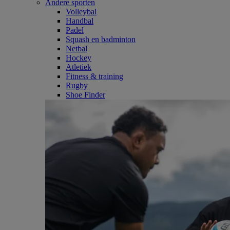
Andere sporten
Volleybal
Handbal
Padel
Squash en badminton
Netbal
Hockey
Atletiek
Fitness & training
Rugby
Shoe Finder