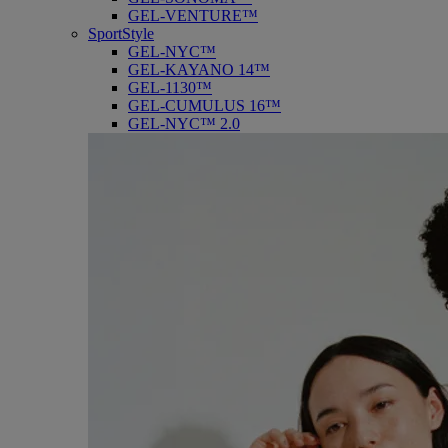
GEL-VENTURE™
SportStyle
GEL-NYC™
GEL-KAYANO 14™
GEL-1130™
GEL-CUMULUS 16™
GEL-NYC™ 2.0