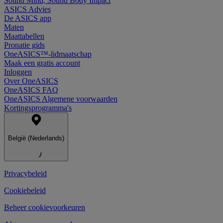
Sound Mind, Sound Body Impact
ASICS Advies
De ASICS app
Maten
Maattabellen
Pronatie gids
OneASICS™-lidmaatschap
Maak een gratis account
Inloggen
Over OneASICS
OneASICS FAQ
OneASICS Algemene voorwaarden
Kortingsprogramma's
België (Nederlands)
Privacybeleid
Cookiebeleid
Beheer cookievoorkeuren