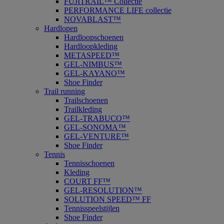
FUJITRAIL™ Collectie
PERFORMANCE LIFE collectie
NOVABLAST™
Hardlopen
Hardloopschoenen
Hardloopkleding
METASPEED™
GEL-NIMBUS™
GEL-KAYANO™
Shoe Finder
Trail running
Trailschoenen
Trailkleding
GEL-TRABUCO™
GEL-SONOMA™
GEL-VENTURE™
Shoe Finder
Tennis
Tennisschoenen
Kleding
COURT FF™
GEL-RESOLUTION™
SOLUTION SPEED™ FF
Tennisspeelstijlen
Shoe Finder