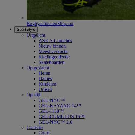
Rugbyschoenen
Shop nu
SportStyle
Uitgelicht
ASICS Launches
Nieuw binnen
Meest verkocht
Kledingcollectie
Skateboarden
Op geslacht
Heren
Dames
Kinderen
Unisex
Op stijl
GEL-NYC™
GEL-KAYANO 14™
GEL-1130™
GEL-CUMULUS 16™
GEL-NYC™ 2.0
Collectie
Court