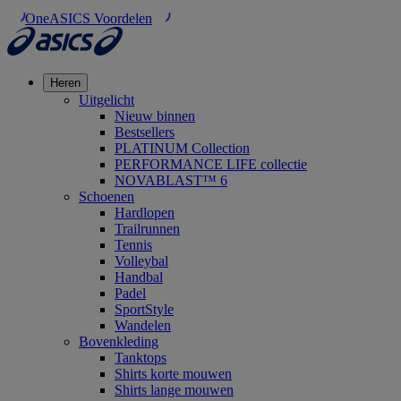
OneASICS Voordelen
Heren
Uitgelicht
Nieuw binnen
Bestsellers
PLATINUM Collection
PERFORMANCE LIFE collectie
NOVABLAST™ 6
Schoenen
Hardlopen
Trailrunnen
Tennis
Volleybal
Handbal
Padel
SportStyle
Wandelen
Bovenkleding
Tanktops
Shirts korte mouwen
Shirts lange mouwen