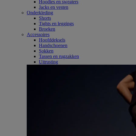
Hoodies en sweaters
Jacks en vesten
Onderkleding
Shorts
Tights en leggings
Broeken
Accessoires
Hoofddeksels
Handschoenen
Sokken
Tassen en rugzakken
Uitrusting