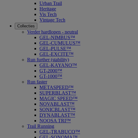
Urban Trail
Heritage
Vis Tech
Vintage Tech
Collecties
Verder hardlopen - neutral
GEL-NIMBUS™
GEL-CUMULUS™
GEL-PULSE™
GEL-EXCITE™
Run further (stability)
GEL-KAYANO™
GT-2000™
GT-1000™
Run faster
METASPEED™
SUPERBLAST™
MAGIC SPEED™
NOVABLAST™
SONICBLAST™
DYNABLAST™
NOOSA TRI™
Trail Running
GEL-TRABUCO™
GEL-SONOMA™