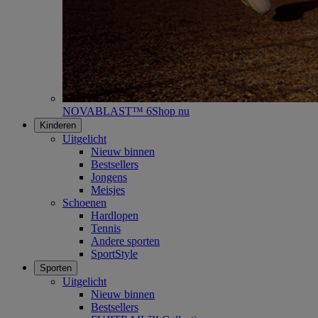
NOVABLAST™ 6
Shop nu
Kinderen
Uitgelicht
Nieuw binnen
Bestsellers
Jongens
Meisjes
Schoenen
Hardlopen
Tennis
Andere sporten
SportStyle
Sporten
Uitgelicht
Nieuw binnen
Bestsellers