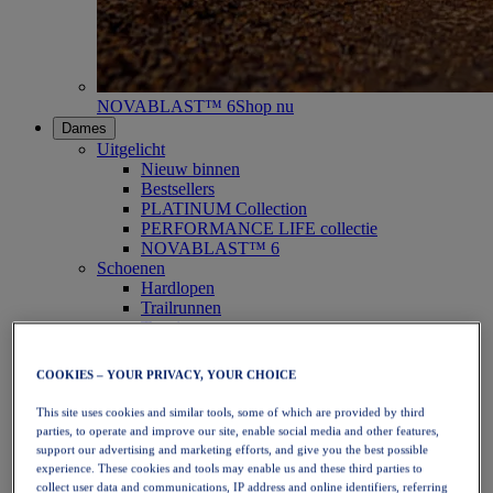
NOVABLAST™ 6
Shop nu
Dames
Uitgelicht
Nieuw binnen
Bestsellers
PLATINUM Collection
PERFORMANCE LIFE collectie
NOVABLAST™ 6
Schoenen
Hardlopen
Trailrunnen
Tennis
Volleybal
Handbal
COOKIES – YOUR PRIVACY, YOUR CHOICE
Padel
Netbal
This site uses cookies and similar tools, some of which are provided by third
SportStyle
parties, to operate and improve our site, enable social media and other features,
Bovenkleding
support our advertising and marketing efforts, and give you the best possible
Sport-bh's
experience. These cookies and tools may enable us and these third parties to
Tanktops
collect user data and communications, IP address and online identifiers, referring