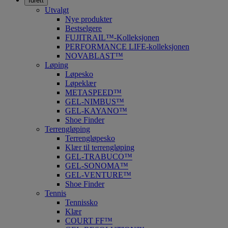
Idrett
Utvalgt
Nye produkter
Bestselgere
FUJITRAIL™-Kolleksjonen
PERFORMANCE LIFE-kolleksjonen
NOVABLAST™
Løping
Løpesko
Løpeklær
METASPEED™
GEL-NIMBUS™
GEL-KAYANO™
Shoe Finder
Terrengløping
Terrengløpesko
Klær til terrengløping
GEL-TRABUCO™
GEL-SONOMA™
GEL-VENTURE™
Shoe Finder
Tennis
Tennissko
Klær
COURT FF™