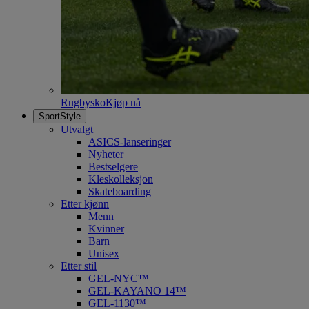
Rugbysko
Kjøp nå
SportStyle
Utvalgt
ASICS-lanseringer
Nyheter
Bestselgere
Kleskolleksjon
Skateboarding
Etter kjønn
Menn
Kvinner
Barn
Unisex
Etter stil
GEL-NYC™
GEL-KAYANO 14™
GEL-1130™