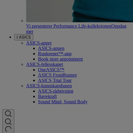
Vi presenterer Performance Life-kolleksjonen
Oppdag
mer
I ASICS
ASICS-apper
ASICS-appen
Runkeeper™-app
Book store appointment
ASICS-fellesskapet
OneASICS™
ASICS FrontRunner
ASICS Trial Tour
ASICS-kunnskapsbasen
ASICS-rådgivning
Bærekraft
Sound Mind, Sound Body