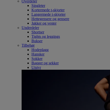
Overdeler
Singleter
Kortermede t-skjorter
Langermede t-skjorter
Hettegensere og gensere
Jakker og vester
Underdeler
Shortser
Tights og leggings
Bukser
Tilbehør
Hodeplagg
Hansker
Sokker
Bagger og sekker
Utstyr