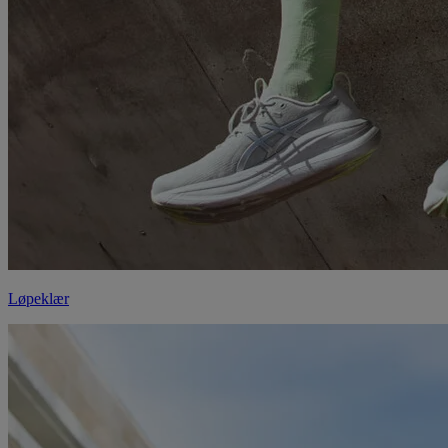
Løpeklær