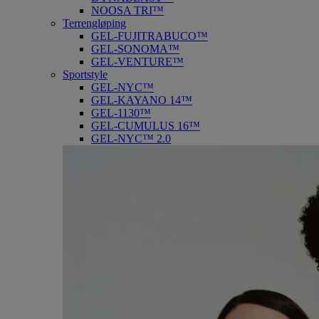
NOOSA TRI™
Terrengløping
GEL-FUJITRABUCO™
GEL-SONOMA™
GEL-VENTURE™
Sportstyle
GEL-NYC™
GEL-KAYANO 14™
GEL-1130™
GEL-CUMULUS 16™
GEL-NYC™ 2.0