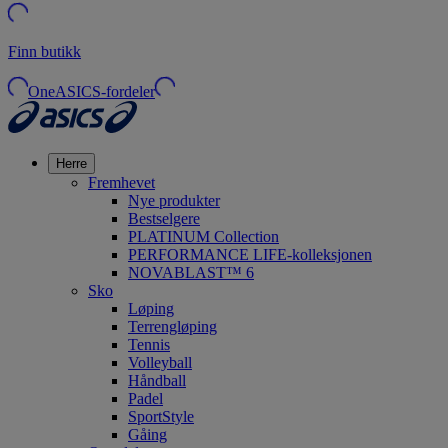
Finn butikk
OneASICS-fordeler
Herre
Fremhevet
Nye produkter
Bestselgere
PLATINUM Collection
PERFORMANCE LIFE-kolleksjonen
NOVABLAST™ 6
Sko
Løping
Terrengløping
Tennis
Volleyball
Håndball
Padel
SportStyle
Gåing