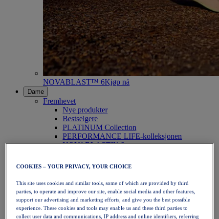
NOVABLAST™ 6
Kjøp nå
Dame
Fremhevet
Nye produkter
Bestselgere
PLATINUM Collection
PERFORMANCE LIFE-kolleksjonen
NOVABLAST™ 6
Sko
Løping
COOKIES – YOUR PRIVACY, YOUR CHOICE
Terrengløping
Tennis
This site uses cookies and similar tools, some of which are provided by third
Volleyball
parties, to operate and improve our site, enable social media and other features,
Håndball
support our advertising and marketing efforts, and give you the best possible
Padel
experience. These cookies and tools may enable us and these third parties to
Netball
collect user data and communications, IP address and online identifiers, referring