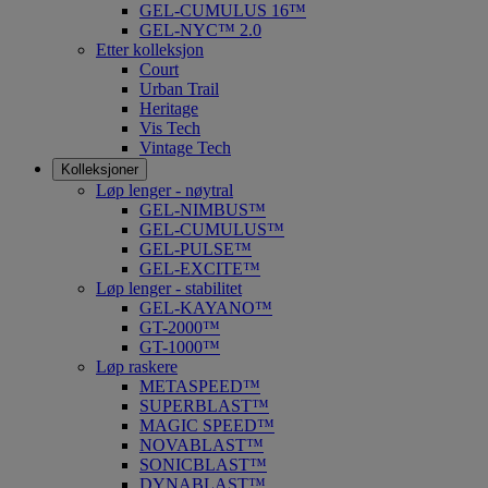
GEL-CUMULUS 16™
GEL-NYC™ 2.0
Etter kolleksjon
Court
Urban Trail
Heritage
Vis Tech
Vintage Tech
Kolleksjoner
Løp lenger - nøytral
GEL-NIMBUS™
GEL-CUMULUS™
GEL-PULSE™
GEL-EXCITE™
Løp lenger - stabilitet
GEL-KAYANO™
GT-2000™
GT-1000™
Løp raskere
METASPEED™
SUPERBLAST™
MAGIC SPEED™
NOVABLAST™
SONICBLAST™
DYNABLAST™