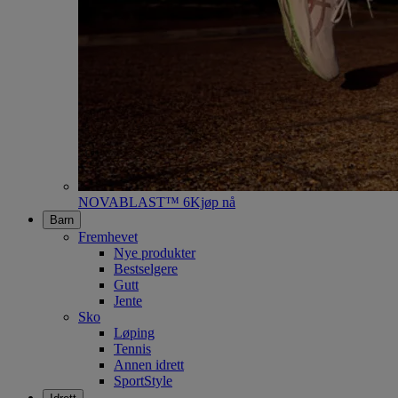
NOVABLAST™ 6
Kjøp nå
Barn
Fremhevet
Nye produkter
Bestselgere
Gutt
Jente
Sko
Løping
Tennis
Annen idrett
SportStyle