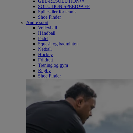
GEL-RESOLUTION™
SOLUTION SPEED™ FF
Spillestiler for tennis
Shoe Finder
Andre sport
Volleyball
Håndball
Padel
Squash og badminton
Netball
Hockey
Friidrett
Trening og gym
Rugby
Shoe Finder