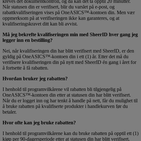
kreves det dokumentkontroll, og da kan det ta opptil 20 minutter.
Når statusen din er verifisert, blir du varslet på e-post, og
rabattkvalifiseringen vises på OneASICS™-kontoen din. Men vær
oppmerksom på at verifiseringen ikke kan garanteres, og at
kvalifiseringskravet ditt kan bli avvist.
Må jeg bekrefte kvalifiseringen min med SheerID hver gang jeg
legger inn en bestilling?
Nei, når kvalifiseringen din har blitt verifisert med SheerID, er den
gyldig på OneASICS™-kontoen din i ett (1) år. Etter det må du
verifisere kvalifiseringen din på nytt med SheerID én gang i året for
å fortsette å få rabatten.
Hvordan bruker jeg rabatten?
I henhold til programvilkårene vil rabatten bli tilgjengelig på
OneASICS™-kontoen din etter at statusen din har blitt verifisert.
Når du er logget inn og har tenkt å handle på nett, får du mulighet til
å bruke rabatten på kvalifiserte produkter i handlekurven før du
betaler.
Hvor ofte kan jeg bruke rabatten?
I henhold til programvilkårene kan du bruke rabatten på opptil ett (1)
kjøp per 90-dagersperiode etter at statusen din har blitt verifisert.