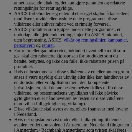
annet passende tiltak, og det kan gjøre garantien og relaterte
retningslinjer for retur ugyldige.
ASICS forbeholder seg retten til etter eget skjønn å kansellere,
modifisere, utvide eller avslutte dette programmet, disse
vilkårene eller enhver rabatt ved et rimelig forvarsel.
ASICS-produkter som kjøpes under dette programmet, er
underlagt alle gjeldende retningslinjer fra ASICS inkludert,
uten begrensning, ASICS'
vilkår og retningslinjer
,
kampanjer
,
personvern
og
returer
.
For retur eller garantiservice, inkludert eventuell kreditt som
gis, skal den rabatterte kjøpsprisen for produktet som du
betalte, benyttes, og ikke den fulle, ikke-rabatterte prisen på
produktet.
Hvis en bestemmelse i disse vilkårene av en eller annen grunn
anses å være ugyldig eller ulovlig eller ikke kan håndheves av
en domstol eller voldgiftsdommer i den kompetente
jurisdiksjonen, skal denne bestemmelsen skilles ut fra disse
vilkårene, og bestemmelsens ugyldighet vil ikke påvirke
gyldigheten eller håndhevelsen av resten av disse vilkårene
(som vil ha full gyldighet og virkning).
Disse vilkårene skal styres av og tolkes i samsvar med lovene
i Nederland.
Hvis det oppstår en tvist under eller i tilknytning til denne
avtalen, er det domstolene i Amsterdam, Nederland (tingretten
i Amsterdam / Rechtbank Amsterdam) som tvisten skal føres