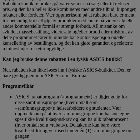
Rabatten kan ikke brukes på varer som er på salg eller til redusert
pris, og den kan heller ikke kombineres med andre tilbud, kuponger,
rabatter eller fordeler. Vær oppmerksom på at rabatten bare er ment
for personlig bruk. Kjøp av produkter med tanke på videresalg eller
andre kommersielle formål er strengt forbudt. All mistanke om
svindel, massebestilling, videresalg og/eller brudd eller misbruk av
dette programmet fører til umiddelbar kontosuspensjon og/eller
kansellering av bestillingen, og det kan gjøre garantien og relaterte
retningslinjer for retur ugyldige.
Kan jeg bruke denne rabatten i en fysisk ASICS-butikk?
Nei, rabatten kan ikke løses inn i fysiske ASICS-butikker. Den er
bare gyldig gjennom ASICS.com i Europa.
Programvilkår
ASICS' rabattprogram («programmet») er tilgjengelig for
disse samfunnsgruppene (hver omtalt som
«samfunnsgruppe»): helsearbeidere og studenter. Vær
oppmerksom på at hver samfunnsgruppe kan ha sine egne
spesifikke kvalifikasjonskrav og kan ha ulik rabattprosent
(hver omtalt som «rabatt»). Deltakerne kan bare være
kvalifisert for og verifisert under én (1) samfunnsgruppe om
gangen.