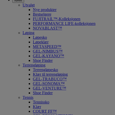
Idrett
Utvalgt
Nye produkter
Bestselgere
FUJITRAIL™-Kolleksjonen
PERFORMANCE LIFE-kolleksjonen
NOVABLAST™
Løping
Løpesko
Løpeklær
METASPEED™
GEL-NIMBUS™
GEL-KAYANO™
Shoe Finder
Terrengløping
Terrengløpesko
Klær til terrengløping
GEL-TRABUCO™
GEL-SONOMA™
GEL-VENTURE™
Shoe Finder
Tennis
Tennissko
Klær
COURT FF™