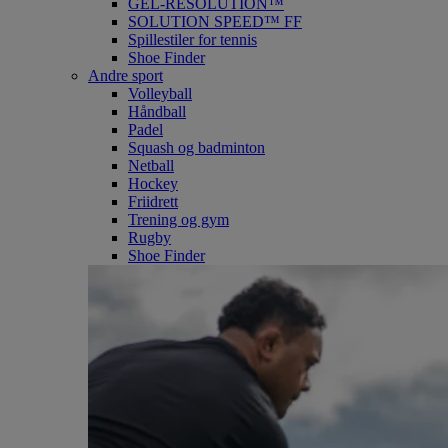
GEL-RESOLUTION™
SOLUTION SPEED™ FF
Spillestiler for tennis
Shoe Finder
Andre sport
Volleyball
Håndball
Padel
Squash og badminton
Netball
Hockey
Friidrett
Trening og gym
Rugby
Shoe Finder