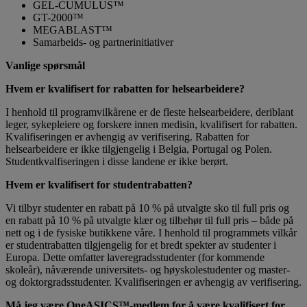
GEL-CUMULUS™
GT-2000™
MEGABLAST™
Samarbeids- og partnerinitiativer
Vanlige spørsmål
Hvem er kvalifisert for rabatten for helsearbeidere?
I henhold til programvilkårene er de fleste helsearbeidere, deriblant
leger, sykepleiere og forskere innen medisin, kvalifisert for rabatten.
Kvalifiseringen er avhengig av verifisering. Rabatten for
helsearbeidere er ikke tilgjengelig i Belgia, Portugal og Polen.
Studentkvalfiseringen i disse landene er ikke berørt.
Hvem er kvalifisert for studentrabatten?
Vi tilbyr studenter en rabatt på 10 % på utvalgte sko til full pris og
en rabatt på 10 % på utvalgte klær og tilbehør til full pris – både på
nett og i de fysiske butikkene våre. I henhold til programmets vilkår
er studentrabatten tilgjengelig for et bredt spekter av studenter i
Europa. Dette omfatter laveregradsstudenter (for kommende
skoleår), nåværende universitets- og høyskolestudenter og master-
og doktorgradsstudenter. Kvalifiseringen er avhengig av verifisering.
Må jeg være OneASICS™-medlem for å være kvalifisert for