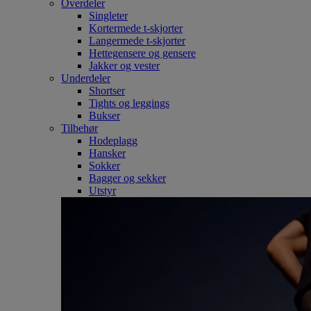
Overdeler
Singleter
Kortermede t-skjorter
Langermede t-skjorter
Hettegensere og gensere
Jakker og vester
Underdeler
Shortser
Tights og leggings
Bukser
Tilbehør
Hodeplagg
Hansker
Sokker
Bagger og sekker
Utstyr