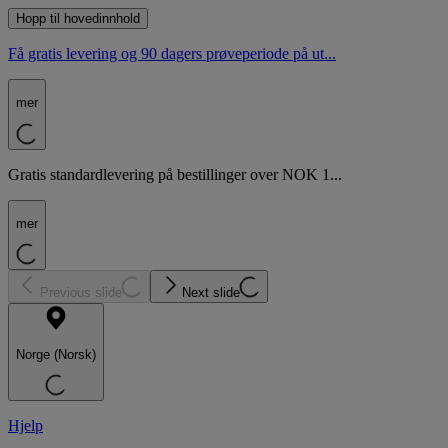
Hopp til hovedinnhold
Få gratis levering og 90 dagers prøveperiode på ut...
mer
Gratis standardlevering på bestillinger over NOK 1...
mer
Previous slide
Next slide
Norge (Norsk)
Hjelp