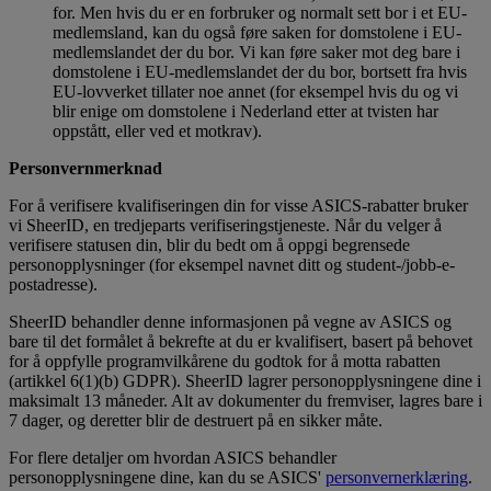
for. Men hvis du er en forbruker og normalt sett bor i et EU-
medlemsland, kan du også føre saken for domstolene i EU-
medlemslandet der du bor. Vi kan føre saker mot deg bare i
domstolene i EU-medlemslandet der du bor, bortsett fra hvis
EU-lovverket tillater noe annet (for eksempel hvis du og vi
blir enige om domstolene i Nederland etter at tvisten har
oppstått, eller ved et motkrav).
Personvernmerknad
For å verifisere kvalifiseringen din for visse ASICS-rabatter bruker
vi SheerID, en tredjeparts verifiseringstjeneste. Når du velger å
verifisere statusen din, blir du bedt om å oppgi begrensede
personopplysninger (for eksempel navnet ditt og student-/jobb-e-
postadresse).
SheerID behandler denne informasjonen på vegne av ASICS og
bare til det formålet å bekrefte at du er kvalifisert, basert på behovet
for å oppfylle programvilkårene du godtok for å motta rabatten
(artikkel 6(1)(b) GDPR). SheerID lagrer personopplysningene dine i
maksimalt 13 måneder. Alt av dokumenter du fremviser, lagres bare i
7 dager, og deretter blir de destruert på en sikker måte.
For flere detaljer om hvordan ASICS behandler
personopplysningene dine, kan du se ASICS'
personvernerklæring
.