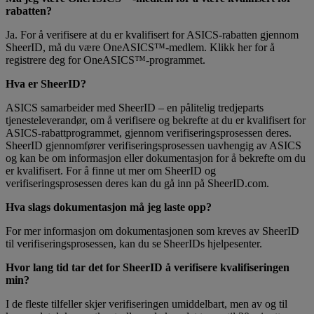
rabatten?
Ja. For å verifisere at du er kvalifisert for ASICS-rabatten gjennom
SheerID, må du være OneASICS™-medlem. Klikk her for å
registrere deg for OneASICS™-programmet.
Hva er SheerID?
ASICS samarbeider med SheerID – en pålitelig tredjeparts
tjenesteleverandør, om å verifisere og bekrefte at du er kvalifisert for
ASICS-rabattprogrammet, gjennom verifiseringsprosessen deres.
SheerID gjennomfører verifiseringsprosessen uavhengig av ASICS
og kan be om informasjon eller dokumentasjon for å bekrefte om du
er kvalifisert. For å finne ut mer om SheerID og
verifiseringsprosessen deres kan du gå inn på SheerID.com.
Hva slags dokumentasjon må jeg laste opp?
For mer informasjon om dokumentasjonen som kreves av SheerID
til verifiseringsprosessen, kan du se SheerIDs hjelpesenter.
Hvor lang tid tar det for SheerID å verifisere kvalifiseringen
min?
I de fleste tilfeller skjer verifiseringen umiddelbart, men av og til