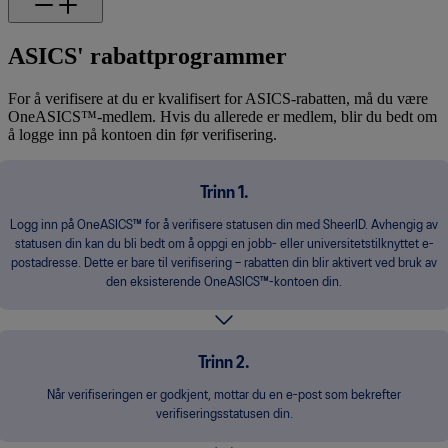
ASICS' rabattprogrammer
For å verifisere at du er kvalifisert for ASICS-rabatten, må du være
OneASICS™-medlem. Hvis du allerede er medlem, blir du bedt om
å logge inn på kontoen din før verifisering.
Trinn 1.
Logg inn på OneASICS™ for å verifisere statusen din med SheerID. Avhengig av
statusen din kan du bli bedt om å oppgi en jobb- eller universitetstilknyttet e-
postadresse. Dette er bare til verifisering – rabatten din blir aktivert ved bruk av
den eksisterende OneASICS™-kontoen din.
Trinn 2.
Når verifiseringen er godkjent, mottar du en e-post som bekrefter
verifiseringsstatusen din.