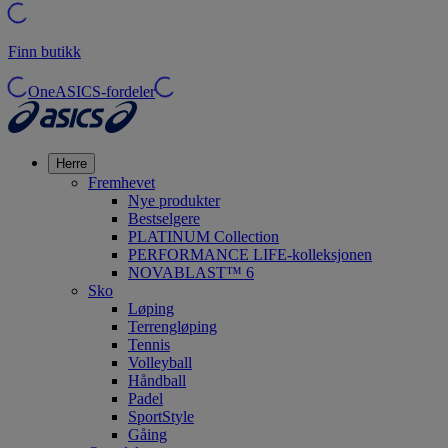
Finn butikk
OneASICS-fordeler
Herre
Fremhevet
Nye produkter
Bestselgere
PLATINUM Collection
PERFORMANCE LIFE-kolleksjonen
NOVABLAST™ 6
Sko
Løping
Terrengløping
Tennis
Volleyball
Håndball
Padel
SportStyle
Gåing