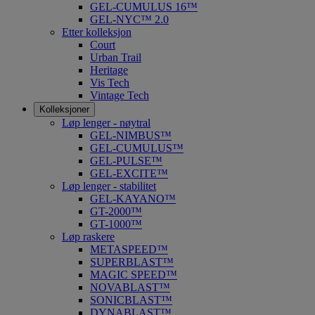
GEL-CUMULUS 16™
GEL-NYC™ 2.0
Etter kolleksjon
Court
Urban Trail
Heritage
Vis Tech
Vintage Tech
Kolleksjoner
Løp lenger - nøytral
GEL-NIMBUS™
GEL-CUMULUS™
GEL-PULSE™
GEL-EXCITE™
Løp lenger - stabilitet
GEL-KAYANO™
GT-2000™
GT-1000™
Løp raskere
METASPEED™
SUPERBLAST™
MAGIC SPEED™
NOVABLAST™
SONICBLAST™
DYNABLAST™