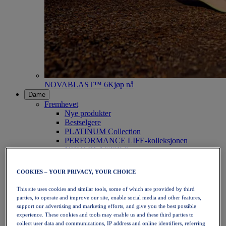
NOVABLAST™ 6
Kjøp nå
Dame
Fremhevet
Nye produkter
Bestselgere
PLATINUM Collection
PERFORMANCE LIFE-kolleksjonen
NOVABLAST™ 6
Sko
Løping
COOKIES – YOUR PRIVACY, YOUR CHOICE
Terrengløping
Tennis
This site uses cookies and similar tools, some of which are provided by third
Volleyball
parties, to operate and improve our site, enable social media and other features,
Håndball
support our advertising and marketing efforts, and give you the best possible
Padel
experience. These cookies and tools may enable us and these third parties to
Netball
collect user data and communications, IP address and online identifiers, referring