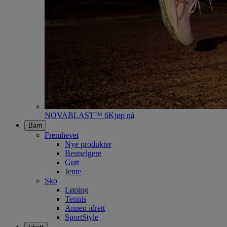
NOVABLAST™ 6
Kjøp nå
Barn
Fremhevet
Nye produkter
Bestselgere
Gutt
Jente
Sko
Løping
Tennis
Annen idrett
SportStyle