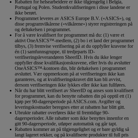
Rabatten for helsearbeidere er ikke tilgjengelig i Belgia,
Portugal og Polen. Studentkvalifiseringen i disse landene er
ikke berørt.
Programmet leveres av ASICS Europe B.V. («ASICS»), og
disse programvilkårene («vilkårene») styrer registreringen på
og deltakelsen i programmet.
For å være kvalifisert for programmet må du: (1) være et
aktivt OneASICS™-medlem, (2) bo i et land der programmet
tilbys, (3) fremvise verifisering på at du oppfyller kravene for
én (1) samfunnsgruppe, til tredjeparts ID-
verifiseringsleverandøren SheerID. Hvis du ikke lenger
oppfyller disse kvalifikasjonskravene, eller hvis du avslutter
OneASICS™-kontoen din, blir deltakelsen i programmet
avsluttet. Vær oppmerksom på at verifiseringen ikke kan
garanteres, og at kvalifiseringskravet ditt kan bli avvist,
dersom verifiseringen ikke lykkes eller ikke kan fullføres.
Når du har blitt verifisert av SheerID og anses som kvalifisert
for programmet, kan du benytte rabatten din på opptil ett (1)
kjøp per 90-dagersperiode på ASICS.com. Avgifter og
leveringskostnader beregnes etter at rabatten har blitt gitt.
Ubrukte rabatter overføres ikke til fremtidige 90-
dagersperioder. Alle rabatter som ikke benyttes innenfor en
gitt 90-dagersperiode, utløper automatisk og går tapt.
Rabatten kommer an på tilgjengelighet og er bare gyldig så
langt lageret rekker, og på kvalifiserte produkter til full pris