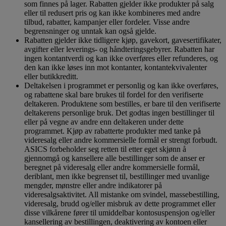
som finnes på lager. Rabatten gjelder ikke produkter på salg
eller til redusert pris og kan ikke kombineres med andre
tilbud, rabatter, kampanjer eller fordeler. Visse andre
begrensninger og unntak kan også gjelde.
Rabatten gjelder ikke tidligere kjøp, gavekort, gavesertifikater,
avgifter eller leverings- og håndteringsgebyrer. Rabatten har
ingen kontantverdi og kan ikke overføres eller refunderes, og
den kan ikke løses inn mot kontanter, kontantekvivalenter
eller butikkreditt.
Deltakelsen i programmet er personlig og kan ikke overføres,
og rabattene skal bare brukes til fordel for den verifiserte
deltakeren. Produktene som bestilles, er bare til den verifiserte
deltakerens personlige bruk. Det godtas ingen bestillinger til
eller på vegne av andre enn deltakeren under dette
programmet. Kjøp av rabatterte produkter med tanke på
videresalg eller andre kommersielle formål er strengt forbudt.
ASICS forbeholder seg retten til etter eget skjønn å
gjennomgå og kansellere alle bestillinger som de anser er
beregnet på videresalg eller andre kommersielle formål,
deriblant, men ikke begrenset til, bestillinger med uvanlige
mengder, mønstre eller andre indikatorer på
videresalgsaktivitet. All mistanke om svindel, massebestilling,
videresalg, brudd og/eller misbruk av dette programmet eller
disse vilkårene fører til umiddelbar kontosuspensjon og/eller
kansellering av bestillingen, deaktivering av kontoen eller