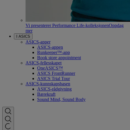
Vi presenterer Performance Life-kolleksjonen
Oppdag
mer
I ASICS
ASICS-apper
ASICS-appen
Runkeeper™-app
Book store appointment
ASICS-fellesskapet
OneASICS™
ASICS FrontRunner
ASICS Trial Tour
ASICS-kunnskapsbasen
ASICS-rådgivning
Bærekraft
Sound Mind, Sound Body