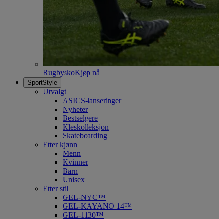
Rugbysko
Kjøp nå
SportStyle
Utvalgt
ASICS-lanseringer
Nyheter
Bestselgere
Kleskolleksjon
Skateboarding
Etter kjønn
Menn
Kvinner
Barn
Unisex
Etter stil
GEL-NYC™
GEL-KAYANO 14™
GEL-1130™