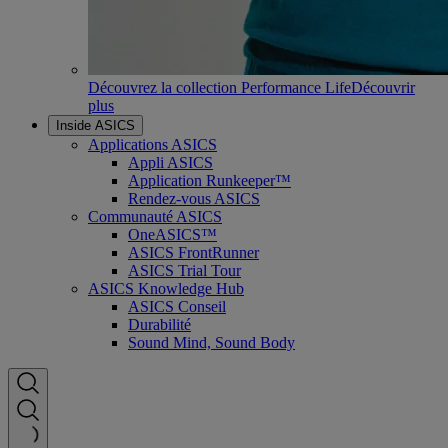
Découvrez la collection Performance Life
Découvrir
plus
Inside ASICS
Applications ASICS
Appli ASICS
Application Runkeeper™
Rendez-vous ASICS
Communauté ASICS
OneASICS™
ASICS FrontRunner
ASICS Trial Tour
ASICS Knowledge Hub
ASICS Conseil
Durabilité
Sound Mind, Sound Body