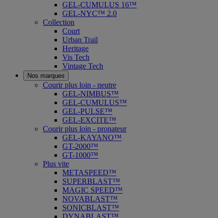
GEL-CUMULUS 16™
GEL-NYC™ 2.0
Collection
Court
Urban Trail
Heritage
Vis Tech
Vintage Tech
Nos marques
Courir plus loin - neutre
GEL-NIMBUS™
GEL-CUMULUS™
GEL-PULSE™
GEL-EXCITE™
Courir plus loin - pronateur
GEL-KAYANO™
GT-2000™
GT-1000™
Plus vite
METASPEED™
SUPERBLAST™
MAGIC SPEED™
NOVABLAST™
SONICBLAST™
DYNABLAST™