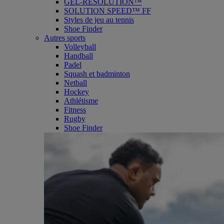
GEL-RESOLUTION™
SOLUTION SPEED™ FF
Styles de jeu au tennis
Shoe Finder
Autres sports
Volleyball
Handball
Padel
Squash et badminton
Netball
Hockey
Athlétisme
Fitness
Rugby
Shoe Finder