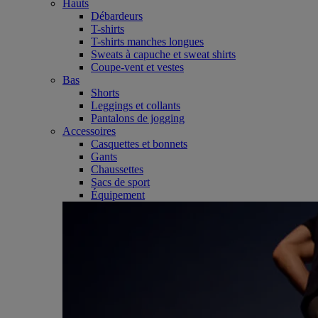
Hauts
Débardeurs
T-shirts
T-shirts manches longues
Sweats à capuche et sweat shirts
Coupe-vent et vestes
Bas
Shorts
Leggings et collants
Pantalons de jogging
Accessoires
Casquettes et bonnets
Gants
Chaussettes
Sacs de sport
Équipement