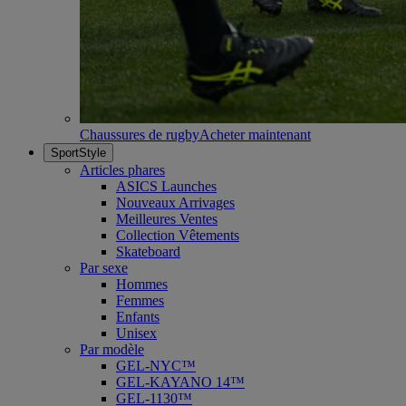
Chaussures de rugby
Acheter maintenant
SportStyle
Articles phares
ASICS Launches
Nouveaux Arrivages
Meilleures Ventes
Collection Vêtements
Skateboard
Par sexe
Hommes
Femmes
Enfants
Unisex
Par modèle
GEL-NYC™
GEL-KAYANO 14™
GEL-1130™