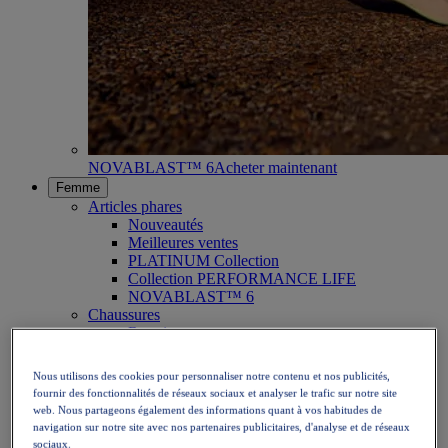
NOVABLAST™ 6
Acheter maintenant
Femme
Articles phares
Nouveautés
Meilleures ventes
PLATINUM Collection
Collection PERFORMANCE LIFE
NOVABLAST™ 6
Chaussures
Running
Trail
Tennis
Nous utilisons des cookies pour personnaliser notre contenu et nos publicités,
Volley
fournir des fonctionnalités de réseaux sociaux et analyser le trafic sur notre site
Handball
web. Nous partageons également des informations quant à vos habitudes de
Padel
navigation sur notre site avec nos partenaires publicitaires, d'analyse et de réseaux
Netball
sociaux.