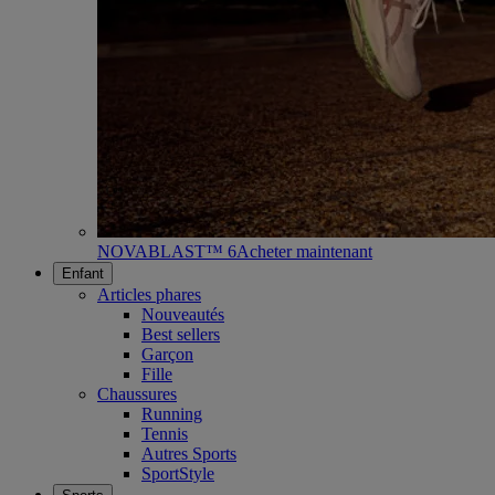
NOVABLAST™ 6
Acheter maintenant
Enfant
Articles phares
Nouveautés
Best sellers
Garçon
Fille
Chaussures
Running
Tennis
Autres Sports
SportStyle