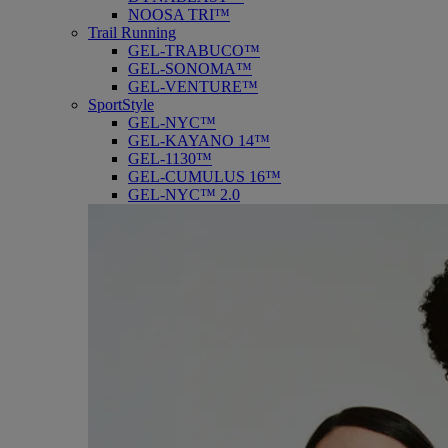
NOOSA TRI™
Trail Running
GEL-TRABUCO™
GEL-SONOMA™
GEL-VENTURE™
SportStyle
GEL-NYC™
GEL-KAYANO 14™
GEL-1130™
GEL-CUMULUS 16™
GEL-NYC™ 2.0