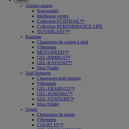
Sports
Articles phares
Nouveautés
Meilleures ventes
Collection FUJITRAIL™
Collection PERFORMANCE LIFE
NOVABLAST™
Running
Chaussures de course à pied
Vêtements
METASPEED™
GEL-NIMBUS™
GEL-KAYANO™
Shoe Finder
Trail Running
Chaussures trail running
Vêtements
GEL-TRABUCO™
GEL-SONOMA™
GEL-VENTURE™
Shoe Finder
Tennis
Chaussures de tennis
Vêtements
COURT FF™