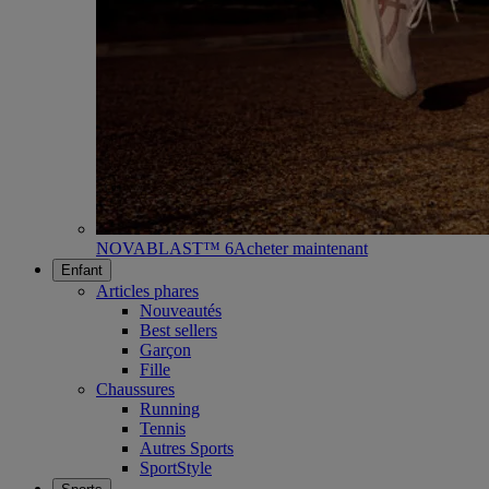
NOVABLAST™ 6
Acheter maintenant
Enfant
Articles phares
Nouveautés
Best sellers
Garçon
Fille
Chaussures
Running
Tennis
Autres Sports
SportStyle