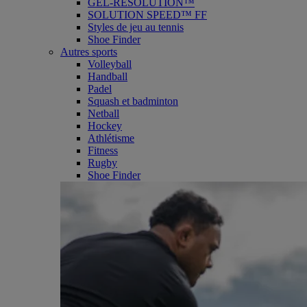
GEL-RESOLUTION™
SOLUTION SPEED™ FF
Styles de jeu au tennis
Shoe Finder
Autres sports
Volleyball
Handball
Padel
Squash et badminton
Netball
Hockey
Athlétisme
Fitness
Rugby
Shoe Finder