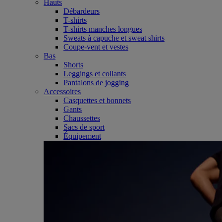
Hauts
Débardeurs
T-shirts
T-shirts manches longues
Sweats à capuche et sweat shirts
Coupe-vent et vestes
Bas
Shorts
Leggings et collants
Pantalons de jogging
Accessoires
Casquettes et bonnets
Gants
Chaussettes
Sacs de sport
Équipement