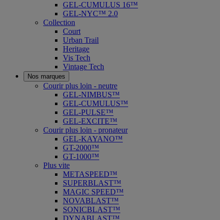
GEL-CUMULUS 16™
GEL-NYC™ 2.0
Collection
Court
Urban Trail
Heritage
Vis Tech
Vintage Tech
Nos marques
Courir plus loin - neutre
GEL-NIMBUS™
GEL-CUMULUS™
GEL-PULSE™
GEL-EXCITE™
Courir plus loin - pronateur
GEL-KAYANO™
GT-2000™
GT-1000™
Plus vite
METASPEED™
SUPERBLAST™
MAGIC SPEED™
NOVABLAST™
SONICBLAST™
DYNABLAST™