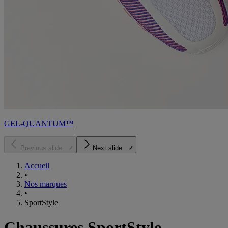
GEL-QUANTUM™
Previous slide
Next slide
Accueil
•
Nos marques
•
SportStyle
Chaussures SportStyle