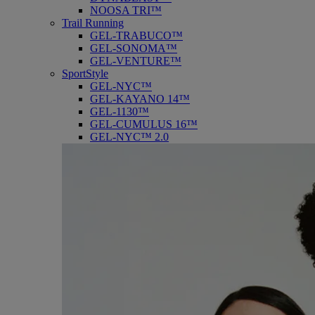
NOOSA TRI™
Trail Running
GEL-TRABUCO™
GEL-SONOMA™
GEL-VENTURE™
SportStyle
GEL-NYC™
GEL-KAYANO 14™
GEL-1130™
GEL-CUMULUS 16™
GEL-NYC™ 2.0