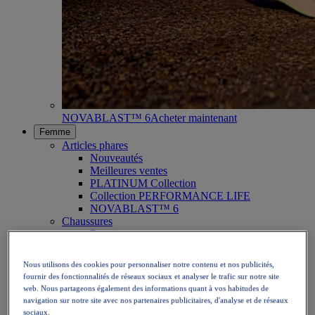
NOVABLAST™ 6
Acheter maintenant
Femme
Articles phares
Nouveautés
Meilleures ventes
PLATINUM Collection
Collection PERFORMANCE LIFE
NOVABLAST™ 6
Chaussures
Running
Trail
Tennis
Nous utilisons des cookies pour personnaliser notre contenu et nos publicités,
Volley
fournir des fonctionnalités de réseaux sociaux et analyser le trafic sur notre site
Handball
web. Nous partageons également des informations quant à vos habitudes de
Padel
navigation sur notre site avec nos partenaires publicitaires, d'analyse et de réseaux
Netball
sociaux.