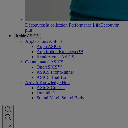
Découvrez la collection Performance Life
Découvrir
plus
Inside ASICS
Applications ASICS
Appli ASICS
Application Runkeeper™
Rendez-vous ASICS
Communauté ASICS
OneASICS™
ASICS FrontRunner
ASICS Trial Tour
ASICS Knowledge Hub
ASICS Conseil
Durabilité
Sound Mind, Sound Body