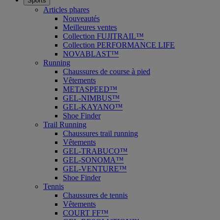
Sports
Articles phares
Nouveautés
Meilleures ventes
Collection FUJITRAIL™
Collection PERFORMANCE LIFE
NOVABLAST™
Running
Chaussures de course à pied
Vêtements
METASPEED™
GEL-NIMBUS™
GEL-KAYANO™
Shoe Finder
Trail Running
Chaussures trail running
Vêtements
GEL-TRABUCO™
GEL-SONOMA™
GEL-VENTURE™
Shoe Finder
Tennis
Chaussures de tennis
Vêtements
COURT FF™