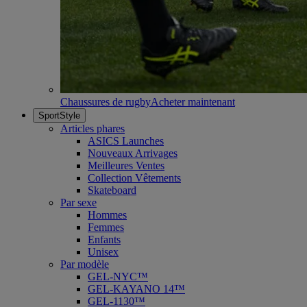
Chaussures de rugby
Acheter maintenant
SportStyle
Articles phares
ASICS Launches
Nouveaux Arrivages
Meilleures Ventes
Collection Vêtements
Skateboard
Par sexe
Hommes
Femmes
Enfants
Unisex
Par modèle
GEL-NYC™
GEL-KAYANO 14™
GEL-1130™