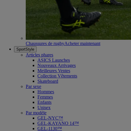
Chaussures de rugby
Acheter maintenant
SportStyle
Articles phares
ASICS Launches
Nouveaux Arrivages
Meilleures Ventes
Collection Vêtements
Skateboard
Par sexe
Hommes
Femmes
Enfants
Unisex
Par modèle
GEL-NYC™
GEL-KAYANO 14™
GEL-1130™