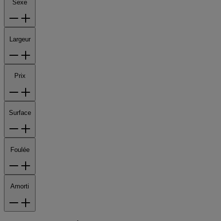
Sexe
Largeur
Prix
Surface
Foulée
Amorti