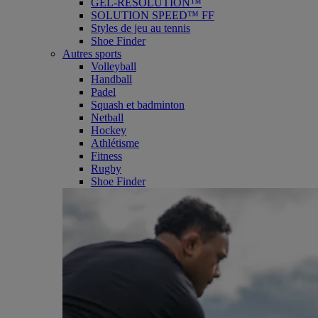
GEL-RESOLUTION™
SOLUTION SPEED™ FF
Styles de jeu au tennis
Shoe Finder
Autres sports
Volleyball
Handball
Padel
Squash et badminton
Netball
Hockey
Athlétisme
Fitness
Rugby
Shoe Finder