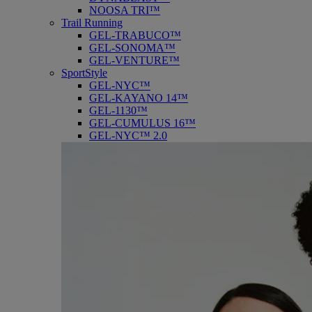
NOOSA TRI™
Trail Running
GEL-TRABUCO™
GEL-SONOMA™
GEL-VENTURE™
SportStyle
GEL-NYC™
GEL-KAYANO 14™
GEL-1130™
GEL-CUMULUS 16™
GEL-NYC™ 2.0