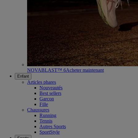
NOVABLAST™ 6
Acheter maintenant
Enfant
Articles phares
Nouveautés
Best sellers
Garçon
Fille
Chaussures
Running
Tennis
Autres Sports
SportStyle