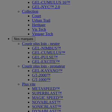
GEL-CUMULUS 16™
GEL-NYC™ 2.0
Collection
Court
Urban Trail
Heritage
Vis Tech
Vintage Tech
Nos marques
Courir plus loin - neutre
GEL-NIMBUS™
GEL-CUMULUS™
GEL-PULSE™
GEL-EXCITE™
Courir plus loin - pronateur
GEL-KAYANO™
GT-2000™
GT-1000™
Plus vite
METASPEED™
SUPERBLAST™
MAGIC SPEED™
NOVABLAST™
SONICBLAST™
DYNABLAST™