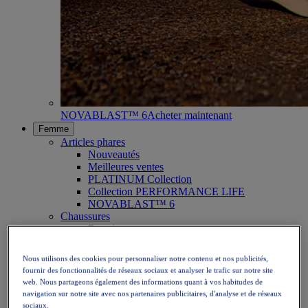
NOVABLAST™ 6
Acheter maintenant
Femme
Articles phares
Nouveautés
Meilleures ventes
PLATINUM Collection
Collection PERFORMANCE LIFE
NOVABLAST™ 6
Chaussures
Running
Trail
Tennis
Nous utilisons des cookies pour personnaliser notre contenu et nos publicités,
Volley
fournir des fonctionnalités de réseaux sociaux et analyser le trafic sur notre site
Handball
web. Nous partageons également des informations quant à vos habitudes de
Padel
navigation sur notre site avec nos partenaires publicitaires, d'analyse et de réseaux
Netball
sociaux.