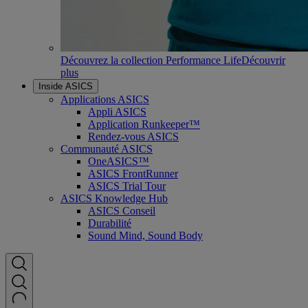
Découvrez la collection Performance Life
Découvrir
plus
Inside ASICS
Applications ASICS
Appli ASICS
Application Runkeeper™
Rendez-vous ASICS
Communauté ASICS
OneASICS™
ASICS FrontRunner
ASICS Trial Tour
ASICS Knowledge Hub
ASICS Conseil
Durabilité
Sound Mind, Sound Body