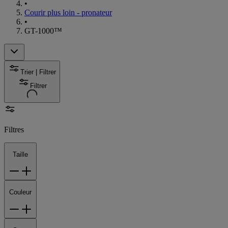
•
Courir plus loin - pronateur
•
GT-1000™
Trier | Filtrer
Filtrer
Filtres
Taille
Couleur