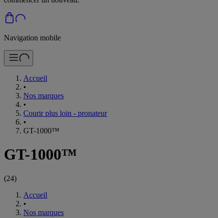
Navigation mobile
Accueil
•
Nos marques
•
Courir plus loin - pronateur
•
GT-1000™
GT-1000™
(
24
)
Accueil
•
Nos marques