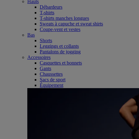
Hauts
Débardeurs
T-shirts
T-shirts manches longues
Sweats à capuche et sweat shirts
Coupe-vent et vestes
Bas
Shorts
Leggings et collants
Pantalons de jogging
Accessoires
Casquettes et bonnets
Gants
Chaussettes
Sacs de sport
Équipement