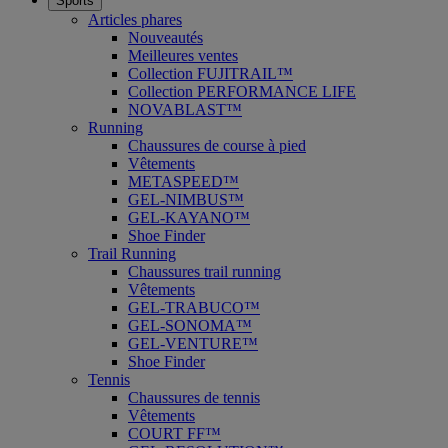
Sports
Articles phares
Nouveautés
Meilleures ventes
Collection FUJITRAIL™
Collection PERFORMANCE LIFE
NOVABLAST™
Running
Chaussures de course à pied
Vêtements
METASPEED™
GEL-NIMBUS™
GEL-KAYANO™
Shoe Finder
Trail Running
Chaussures trail running
Vêtements
GEL-TRABUCO™
GEL-SONOMA™
GEL-VENTURE™
Shoe Finder
Tennis
Chaussures de tennis
Vêtements
COURT FF™