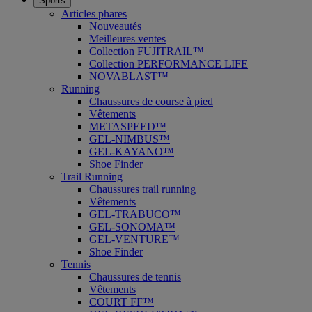
Sports
Articles phares
Nouveautés
Meilleures ventes
Collection FUJITRAIL™
Collection PERFORMANCE LIFE
NOVABLAST™
Running
Chaussures de course à pied
Vêtements
METASPEED™
GEL-NIMBUS™
GEL-KAYANO™
Shoe Finder
Trail Running
Chaussures trail running
Vêtements
GEL-TRABUCO™
GEL-SONOMA™
GEL-VENTURE™
Shoe Finder
Tennis
Chaussures de tennis
Vêtements
COURT FF™