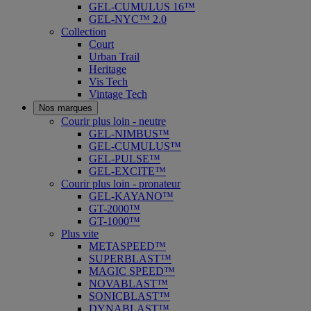
GEL-CUMULUS 16™
GEL-NYC™ 2.0
Collection
Court
Urban Trail
Heritage
Vis Tech
Vintage Tech
Nos marques
Courir plus loin - neutre
GEL-NIMBUS™
GEL-CUMULUS™
GEL-PULSE™
GEL-EXCITE™
Courir plus loin - pronateur
GEL-KAYANO™
GT-2000™
GT-1000™
Plus vite
METASPEED™
SUPERBLAST™
MAGIC SPEED™
NOVABLAST™
SONICBLAST™
DYNABLAST™