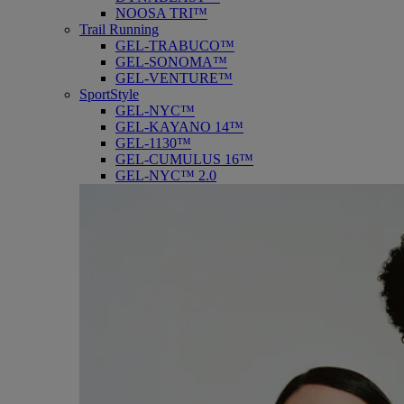
NOOSA TRI™
Trail Running
GEL-TRABUCO™
GEL-SONOMA™
GEL-VENTURE™
SportStyle
GEL-NYC™
GEL-KAYANO 14™
GEL-1130™
GEL-CUMULUS 16™
GEL-NYC™ 2.0