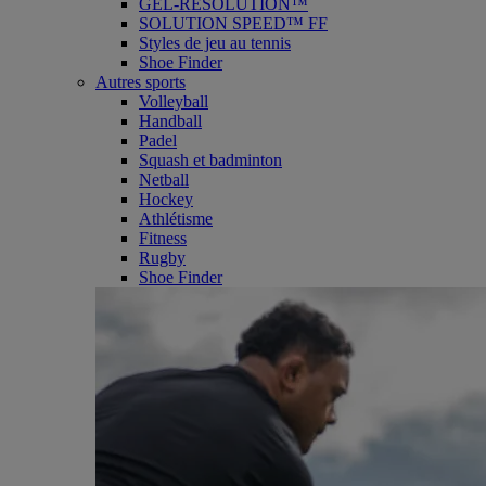
GEL-RESOLUTION™
SOLUTION SPEED™ FF
Styles de jeu au tennis
Shoe Finder
Autres sports
Volleyball
Handball
Padel
Squash et badminton
Netball
Hockey
Athlétisme
Fitness
Rugby
Shoe Finder