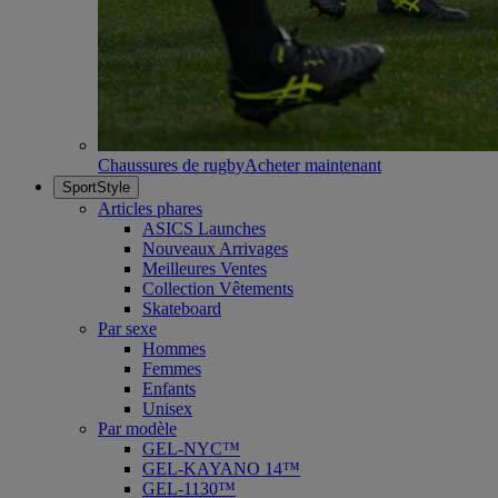
Chaussures de rugby
Acheter maintenant
SportStyle
Articles phares
ASICS Launches
Nouveaux Arrivages
Meilleures Ventes
Collection Vêtements
Skateboard
Par sexe
Hommes
Femmes
Enfants
Unisex
Par modèle
GEL-NYC™
GEL-KAYANO 14™
GEL-1130™