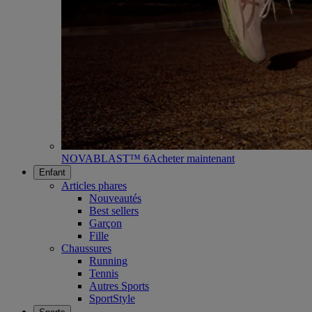
NOVABLAST™ 6
Acheter maintenant
Enfant
Articles phares
Nouveautés
Best sellers
Garçon
Fille
Chaussures
Running
Tennis
Autres Sports
SportStyle