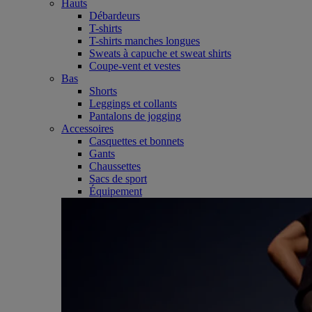
Hauts
Débardeurs
T-shirts
T-shirts manches longues
Sweats à capuche et sweat shirts
Coupe-vent et vestes
Bas
Shorts
Leggings et collants
Pantalons de jogging
Accessoires
Casquettes et bonnets
Gants
Chaussettes
Sacs de sport
Équipement