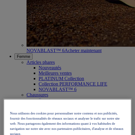
NOVABLAST™ 6
Acheter maintenant
Femme
Articles phares
Nouveautés
Meilleures ventes
PLATINUM Collection
Collection PERFORMANCE LIFE
NOVABLAST™ 6
Chaussures
Running
Trail
Tennis
Nous utilisons des cookies pour personnaliser notre contenu et nos publicités,
Volley
fournir des fonctionnalités de réseaux sociaux et analyser le trafic sur notre site
Handball
web. Nous partageons également des informations quant à vos habitudes de
Padel
navigation sur notre site avec nos partenaires publicitaires, d'analyse et de réseaux
Netball
sociaux.