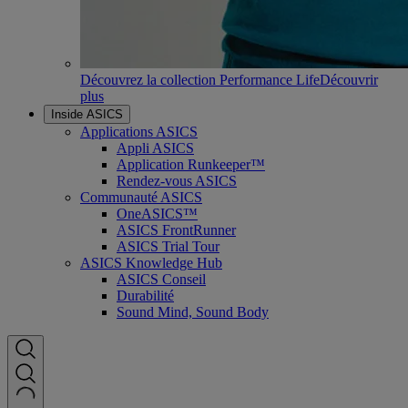
Découvrez la collection Performance Life
Découvrir
plus
Inside ASICS
Applications ASICS
Appli ASICS
Application Runkeeper™
Rendez-vous ASICS
Communauté ASICS
OneASICS™
ASICS FrontRunner
ASICS Trial Tour
ASICS Knowledge Hub
ASICS Conseil
Durabilité
Sound Mind, Sound Body