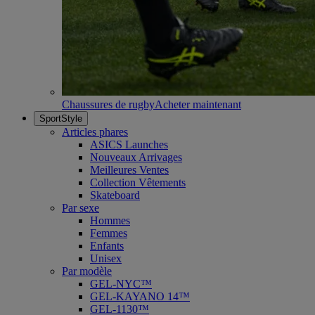
Chaussures de rugby
Acheter maintenant
SportStyle
Articles phares
ASICS Launches
Nouveaux Arrivages
Meilleures Ventes
Collection Vêtements
Skateboard
Par sexe
Hommes
Femmes
Enfants
Unisex
Par modèle
GEL-NYC™
GEL-KAYANO 14™
GEL-1130™