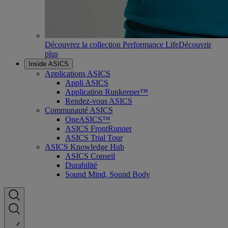
Découvrez la collection Performance Life
Découvrir
plus
Inside ASICS
Applications ASICS
Appli ASICS
Application Runkeeper™
Rendez-vous ASICS
Communauté ASICS
OneASICS™
ASICS FrontRunner
ASICS Trial Tour
ASICS Knowledge Hub
ASICS Conseil
Durabilité
Sound Mind, Sound Body