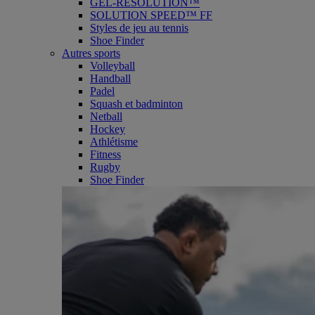
GEL-RESOLUTION™
SOLUTION SPEED™ FF
Styles de jeu au tennis
Shoe Finder
Autres sports
Volleyball
Handball
Padel
Squash et badminton
Netball
Hockey
Athlétisme
Fitness
Rugby
Shoe Finder