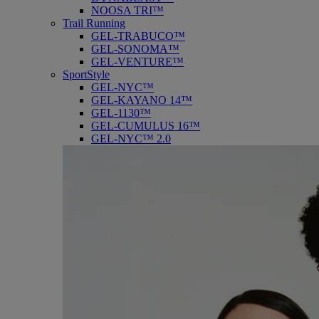
NOOSA TRI™
Trail Running
GEL-TRABUCO™
GEL-SONOMA™
GEL-VENTURE™
SportStyle
GEL-NYC™
GEL-KAYANO 14™
GEL-1130™
GEL-CUMULUS 16™
GEL-NYC™ 2.0