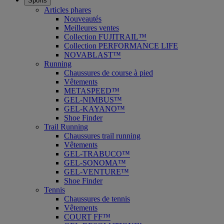
Sports
Articles phares
Nouveautés
Meilleures ventes
Collection FUJITRAIL™
Collection PERFORMANCE LIFE
NOVABLAST™
Running
Chaussures de course à pied
Vêtements
METASPEED™
GEL-NIMBUS™
GEL-KAYANO™
Shoe Finder
Trail Running
Chaussures trail running
Vêtements
GEL-TRABUCO™
GEL-SONOMA™
GEL-VENTURE™
Shoe Finder
Tennis
Chaussures de tennis
Vêtements
COURT FF™