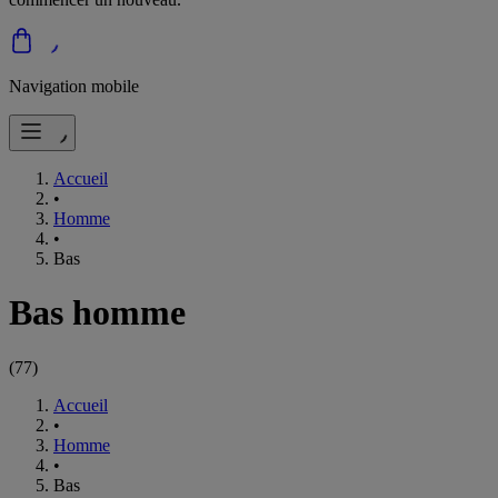
Navigation mobile
Accueil
•
Homme
•
Bas
Bas homme
(
77
)
Accueil
•
Homme
•
Bas