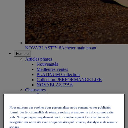
NOVABLAST™ 6
Acheter maintenant
Femme
Articles phares
Nouveautés
Meilleures ventes
PLATINUM Collection
Collection PERFORMANCE LIFE
NOVABLAST™ 6
Chaussures
Running
Trail
Tennis
Nous utilisons des cookies pour personnaliser notre contenu et nos publicités,
Volley
fournir des fonctionnalités de réseaux sociaux et analyser le trafic sur notre site
Handball
web. Nous partageons également des informations quant à vos habitudes de
Padel
navigation sur notre site avec nos partenaires publicitaires, d'analyse et de réseaux
Netball
sociaux.