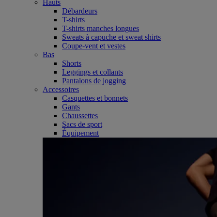
Hauts
Débardeurs
T-shirts
T-shirts manches longues
Sweats à capuche et sweat shirts
Coupe-vent et vestes
Bas
Shorts
Leggings et collants
Pantalons de jogging
Accessoires
Casquettes et bonnets
Gants
Chaussettes
Sacs de sport
Équipement