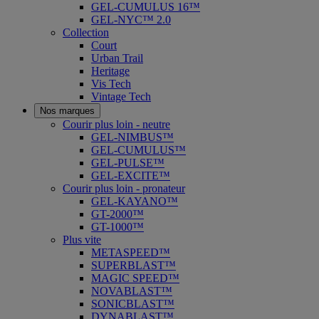
GEL-CUMULUS 16™
GEL-NYC™ 2.0
Collection
Court
Urban Trail
Heritage
Vis Tech
Vintage Tech
Nos marques
Courir plus loin - neutre
GEL-NIMBUS™
GEL-CUMULUS™
GEL-PULSE™
GEL-EXCITE™
Courir plus loin - pronateur
GEL-KAYANO™
GT-2000™
GT-1000™
Plus vite
METASPEED™
SUPERBLAST™
MAGIC SPEED™
NOVABLAST™
SONICBLAST™
DYNABLAST™