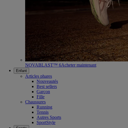
NOVABLAST™ 6
Acheter maintenant
Enfant
Articles phares
Nouveautés
Best sellers
Garçon
Fille
Chaussures
Running
Tennis
Autres Sports
SportStyle