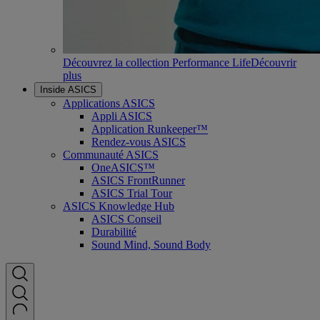
Découvrez la collection Performance Life
Découvrir
plus
Inside ASICS
Applications ASICS
Appli ASICS
Application Runkeeper™
Rendez-vous ASICS
Communauté ASICS
OneASICS™
ASICS FrontRunner
ASICS Trial Tour
ASICS Knowledge Hub
ASICS Conseil
Durabilité
Sound Mind, Sound Body