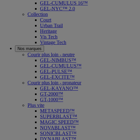
GEL-CUMULUS 16™
GEL-NYC™ 2.0
Collection
Court
Urban Trail
Heritage
Vis Tech
Vintage Tech
Nos marques
Courir plus loin - neutre
GEL-NIMBUS™
GEL-CUMULUS™
GEL-PULSE™
GEL-EXCITE™
Courir plus loin - pronateur
GEL-KAYANO™
GT-2000™
GT-1000™
Plus vite
METASPEED™
SUPERBLAST™
MAGIC SPEED™
NOVABLAST™
SONICBLAST™
DYNABLAST™