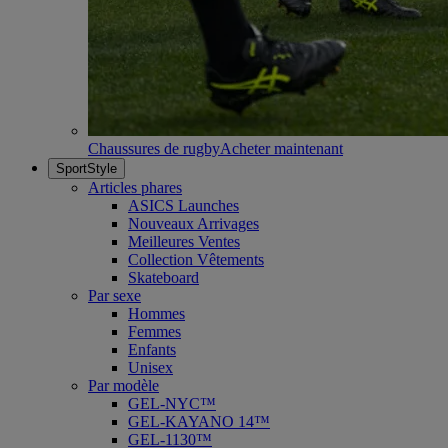
Chaussures de rugby
Acheter maintenant
SportStyle
Articles phares
ASICS Launches
Nouveaux Arrivages
Meilleures Ventes
Collection Vêtements
Skateboard
Par sexe
Hommes
Femmes
Enfants
Unisex
Par modèle
GEL-NYC™
GEL-KAYANO 14™
GEL-1130™