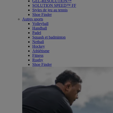
GEL-RESOLUTION™
SOLUTION SPEED™ FF
Styles de jeu au tennis
Shoe Finder
Autres sports
Volleyball
Handball
Padel
Squash et badminton
Netball
Hockey
Athlétisme
Fitness
Rugby
Shoe Finder