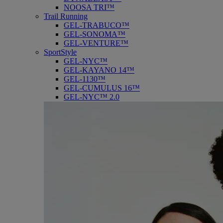
NOOSA TRI™
Trail Running
GEL-TRABUCO™
GEL-SONOMA™
GEL-VENTURE™
SportStyle
GEL-NYC™
GEL-KAYANO 14™
GEL-1130™
GEL-CUMULUS 16™
GEL-NYC™ 2.0