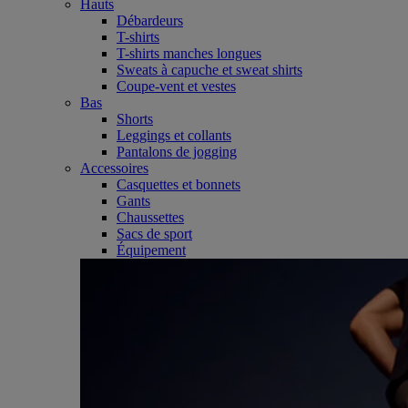
Hauts
Débardeurs
T-shirts
T-shirts manches longues
Sweats à capuche et sweat shirts
Coupe-vent et vestes
Bas
Shorts
Leggings et collants
Pantalons de jogging
Accessoires
Casquettes et bonnets
Gants
Chaussettes
Sacs de sport
Équipement