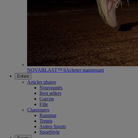
NOVABLAST™ 6
Acheter maintenant
Enfant
Articles phares
Nouveautés
Best sellers
Garçon
Fille
Chaussures
Running
Tennis
Autres Sports
SportStyle