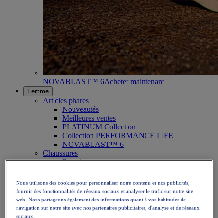
NOVABLAST™ 6
Acheter maintenant
Femme
Articles phares
Nouveautés
Meilleures ventes
PLATINUM Collection
Collection PERFORMANCE LIFE
NOVABLAST™ 6
Chaussures
Running
Trail
Tennis
Nous utilisons des cookies pour personnaliser notre contenu et nos publicités,
Volley
fournir des fonctionnalités de réseaux sociaux et analyser le trafic sur notre site
Handball
web. Nous partageons également des informations quant à vos habitudes de
Padel
navigation sur notre site avec nos partenaires publicitaires, d'analyse et de réseaux
Netball
sociaux.