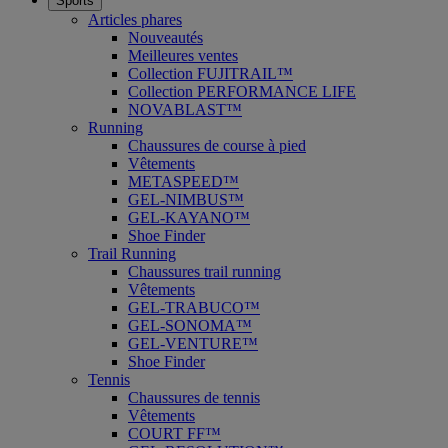
Sports
Articles phares
Nouveautés
Meilleures ventes
Collection FUJITRAIL™
Collection PERFORMANCE LIFE
NOVABLAST™
Running
Chaussures de course à pied
Vêtements
METASPEED™
GEL-NIMBUS™
GEL-KAYANO™
Shoe Finder
Trail Running
Chaussures trail running
Vêtements
GEL-TRABUCO™
GEL-SONOMA™
GEL-VENTURE™
Shoe Finder
Tennis
Chaussures de tennis
Vêtements
COURT FF™