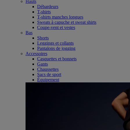
Hauts
Débardeurs
T-shirts
T-shirts manches longues
Sweats à capuche et sweat shirts
Coupe-vent et vestes
Bas
Shorts
Leggings et collants
Pantalons de jogging
Accessoires
Casquettes et bonnets
Gants
Chaussettes
Sacs de sport
Équipement