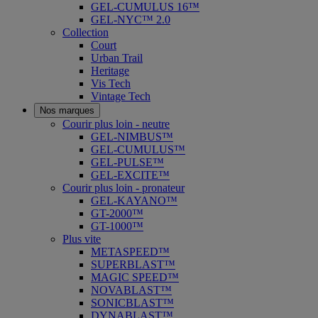
GEL-CUMULUS 16™
GEL-NYC™ 2.0
Collection
Court
Urban Trail
Heritage
Vis Tech
Vintage Tech
Nos marques
Courir plus loin - neutre
GEL-NIMBUS™
GEL-CUMULUS™
GEL-PULSE™
GEL-EXCITE™
Courir plus loin - pronateur
GEL-KAYANO™
GT-2000™
GT-1000™
Plus vite
METASPEED™
SUPERBLAST™
MAGIC SPEED™
NOVABLAST™
SONICBLAST™
DYNABLAST™