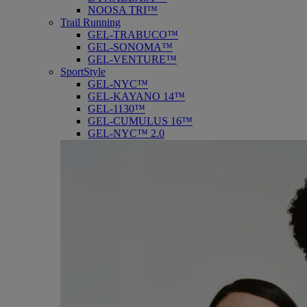
NOOSA TRI™
Trail Running
GEL-TRABUCO™
GEL-SONOMA™
GEL-VENTURE™
SportStyle
GEL-NYC™
GEL-KAYANO 14™
GEL-1130™
GEL-CUMULUS 16™
GEL-NYC™ 2.0