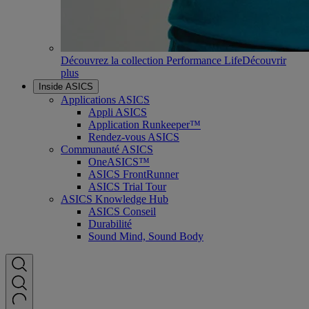
Découvrez la collection Performance Life
Découvrir
plus
Inside ASICS
Applications ASICS
Appli ASICS
Application Runkeeper™
Rendez-vous ASICS
Communauté ASICS
OneASICS™
ASICS FrontRunner
ASICS Trial Tour
ASICS Knowledge Hub
ASICS Conseil
Durabilité
Sound Mind, Sound Body