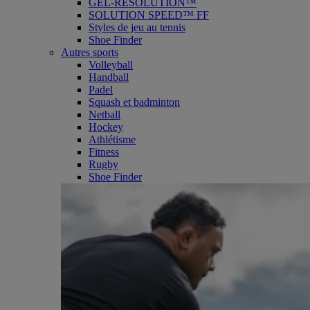
GEL-RESOLUTION™
SOLUTION SPEED™ FF
Styles de jeu au tennis
Shoe Finder
Autres sports
Volleyball
Handball
Padel
Squash et badminton
Netball
Hockey
Athlétisme
Fitness
Rugby
Shoe Finder