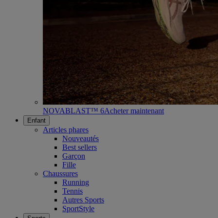
NOVABLAST™ 6
Acheter maintenant
Enfant
Articles phares
Nouveautés
Best sellers
Garçon
Fille
Chaussures
Running
Tennis
Autres Sports
SportStyle