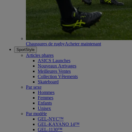
Chaussures de rugby
Acheter maintenant
SportStyle
Articles phares
ASICS Launches
Nouveaux Arrivages
Meilleures Ventes
Collection Vêtements
Skateboard
Par sexe
Hommes
Femmes
Enfants
Unisex
Par modèle
GEL-NYC™
GEL-KAYANO 14™
GEL-1130™