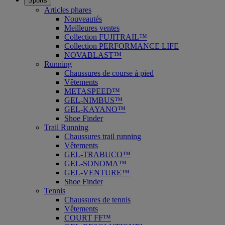
Sports
Articles phares
Nouveautés
Meilleures ventes
Collection FUJITRAIL™
Collection PERFORMANCE LIFE
NOVABLAST™
Running
Chaussures de course à pied
Vêtements
METASPEED™
GEL-NIMBUS™
GEL-KAYANO™
Shoe Finder
Trail Running
Chaussures trail running
Vêtements
GEL-TRABUCO™
GEL-SONOMA™
GEL-VENTURE™
Shoe Finder
Tennis
Chaussures de tennis
Vêtements
COURT FF™