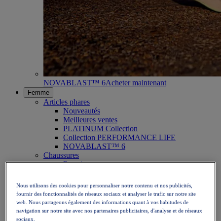
NOVABLAST™ 6
Acheter maintenant
Femme
Articles phares
Nouveautés
Meilleures ventes
PLATINUM Collection
Collection PERFORMANCE LIFE
NOVABLAST™ 6
Chaussures
Running
Trail
Tennis
Nous utilisons des cookies pour personnaliser notre contenu et nos publicités,
Volley
fournir des fonctionnalités de réseaux sociaux et analyser le trafic sur notre site
Handball
web. Nous partageons également des informations quant à vos habitudes de
Padel
navigation sur notre site avec nos partenaires publicitaires, d'analyse et de réseaux
Netball
sociaux.