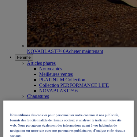
NOVABLAST™ 6
Acheter maintenant
Femme
Articles phares
Nouveautés
Meilleures ventes
PLATINUM Collection
Collection PERFORMANCE LIFE
NOVABLAST™ 6
Chaussures
Running
Trail
Tennis
Nous utilisons des cookies pour personnaliser notre contenu et nos publicités,
Volley
fournir des fonctionnalités de réseaux sociaux et analyser le trafic sur notre site
Handball
web. Nous partageons également des informations quant à vos habitudes de
Padel
navigation sur notre site avec nos partenaires publicitaires, d'analyse et de réseaux
Netball
sociaux.