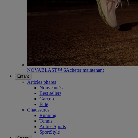
NOVABLAST™ 6
Acheter maintenant
Enfant
Articles phares
Nouveautés
Best sellers
Garçon
Fille
Chaussures
Running
Tennis
Autres Sports
SportStyle