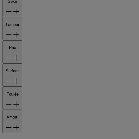
Sexe
Largeur
Prix
Surface
Foulée
Amorti