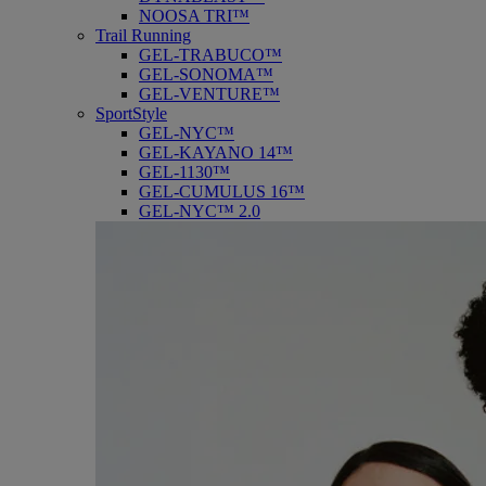
NOOSA TRI™
Trail Running
GEL-TRABUCO™
GEL-SONOMA™
GEL-VENTURE™
SportStyle
GEL-NYC™
GEL-KAYANO 14™
GEL-1130™
GEL-CUMULUS 16™
GEL-NYC™ 2.0