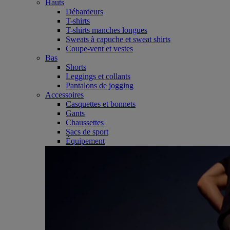
Hauts
Débardeurs
T-shirts
T-shirts manches longues
Sweats à capuche et sweat shirts
Coupe-vent et vestes
Bas
Shorts
Leggings et collants
Pantalons de jogging
Accessoires
Casquettes et bonnets
Gants
Chaussettes
Sacs de sport
Équipement