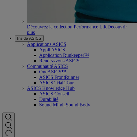
Découvrez la collection Performance Life
Découvrir
plus
Inside ASICS
Applications ASICS
Appli ASICS
Application Runkeeper™
Rendez-vous ASICS
Communauté ASICS
OneASICS™
ASICS FrontRunner
ASICS Trial Tour
ASICS Knowledge Hub
ASICS Conseil
Durabilité
Sound Mind, Sound Body