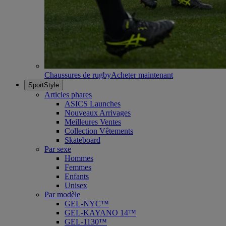
Chaussures de rugby
Acheter maintenant
SportStyle
Articles phares
ASICS Launches
Nouveaux Arrivages
Meilleures Ventes
Collection Vêtements
Skateboard
Par sexe
Hommes
Femmes
Enfants
Unisex
Par modèle
GEL-NYC™
GEL-KAYANO 14™
GEL-1130™