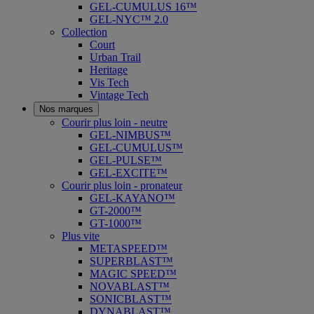
GEL-CUMULUS 16™
GEL-NYC™ 2.0
Collection
Court
Urban Trail
Heritage
Vis Tech
Vintage Tech
Nos marques
Courir plus loin - neutre
GEL-NIMBUS™
GEL-CUMULUS™
GEL-PULSE™
GEL-EXCITE™
Courir plus loin - pronateur
GEL-KAYANO™
GT-2000™
GT-1000™
Plus vite
METASPEED™
SUPERBLAST™
MAGIC SPEED™
NOVABLAST™
SONICBLAST™
DYNABLAST™