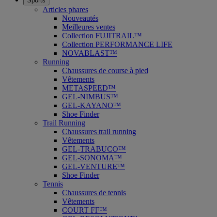
Sports
Articles phares
Nouveautés
Meilleures ventes
Collection FUJITRAIL™
Collection PERFORMANCE LIFE
NOVABLAST™
Running
Chaussures de course à pied
Vêtements
METASPEED™
GEL-NIMBUS™
GEL-KAYANO™
Shoe Finder
Trail Running
Chaussures trail running
Vêtements
GEL-TRABUCO™
GEL-SONOMA™
GEL-VENTURE™
Shoe Finder
Tennis
Chaussures de tennis
Vêtements
COURT FF™