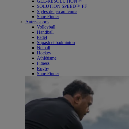
GEL-RESOLUTION™
SOLUTION SPEED™ FF
Styles de jeu au tennis
Shoe Finder
Autres sports
Volleyball
Handball
Padel
Squash et badminton
Netball
Hockey
Athlétisme
Fitness
Rugby
Shoe Finder