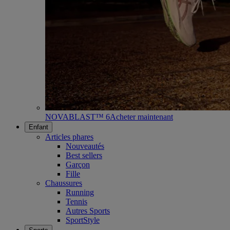
NOVABLAST™ 6
Acheter maintenant
Enfant
Articles phares
Nouveautés
Best sellers
Garçon
Fille
Chaussures
Running
Tennis
Autres Sports
SportStyle