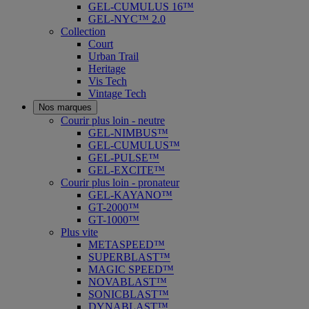
GEL-CUMULUS 16™
GEL-NYC™ 2.0
Collection
Court
Urban Trail
Heritage
Vis Tech
Vintage Tech
Nos marques
Courir plus loin - neutre
GEL-NIMBUS™
GEL-CUMULUS™
GEL-PULSE™
GEL-EXCITE™
Courir plus loin - pronateur
GEL-KAYANO™
GT-2000™
GT-1000™
Plus vite
METASPEED™
SUPERBLAST™
MAGIC SPEED™
NOVABLAST™
SONICBLAST™
DYNABLAST™