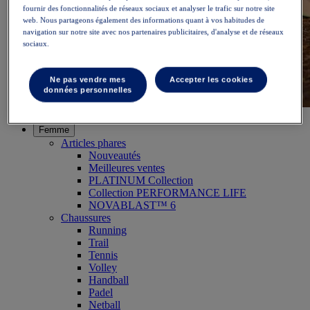
fournir des fonctionnalités de réseaux sociaux et analyser le trafic sur notre site
web. Nous partageons également des informations quant à vos habitudes de
navigation sur notre site avec nos partenaires publicitaires, d'analyse et de réseaux
sociaux.
Ne pas vendre mes
Accepter les cookies
données personnelles
NOVABLAST™ 6
Acheter maintenant
Femme
Articles phares
Nouveautés
Meilleures ventes
PLATINUM Collection
Collection PERFORMANCE LIFE
NOVABLAST™ 6
Chaussures
Running
Trail
Tennis
Volley
Handball
Padel
Netball