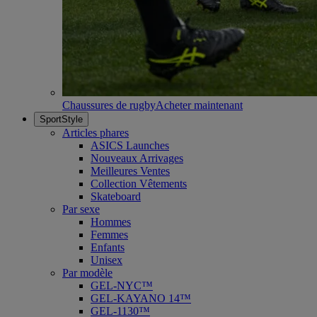
Chaussures de rugby
Acheter maintenant
SportStyle
Articles phares
ASICS Launches
Nouveaux Arrivages
Meilleures Ventes
Collection Vêtements
Skateboard
Par sexe
Hommes
Femmes
Enfants
Unisex
Par modèle
GEL-NYC™
GEL-KAYANO 14™
GEL-1130™