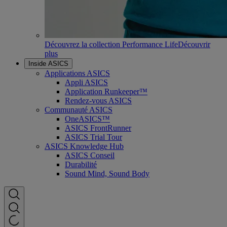
Découvrez la collection Performance Life
Découvrir
plus
Inside ASICS
Applications ASICS
Appli ASICS
Application Runkeeper™
Rendez-vous ASICS
Communauté ASICS
OneASICS™
ASICS FrontRunner
ASICS Trial Tour
ASICS Knowledge Hub
ASICS Conseil
Durabilité
Sound Mind, Sound Body