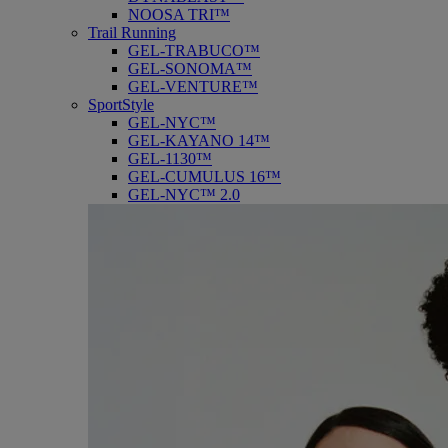
NOOSA TRI™
Trail Running
GEL-TRABUCO™
GEL-SONOMA™
GEL-VENTURE™
SportStyle
GEL-NYC™
GEL-KAYANO 14™
GEL-1130™
GEL-CUMULUS 16™
GEL-NYC™ 2.0