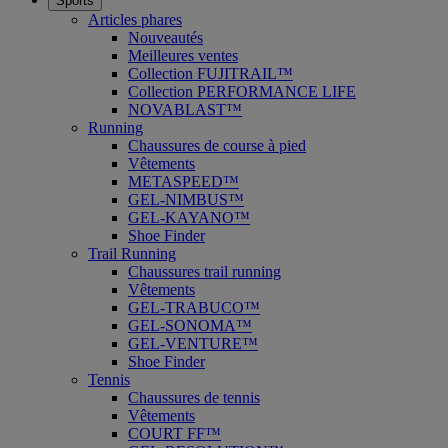
Sports
Articles phares
Nouveautés
Meilleures ventes
Collection FUJITRAIL™
Collection PERFORMANCE LIFE
NOVABLAST™
Running
Chaussures de course à pied
Vêtements
METASPEED™
GEL-NIMBUS™
GEL-KAYANO™
Shoe Finder
Trail Running
Chaussures trail running
Vêtements
GEL-TRABUCO™
GEL-SONOMA™
GEL-VENTURE™
Shoe Finder
Tennis
Chaussures de tennis
Vêtements
COURT FF™