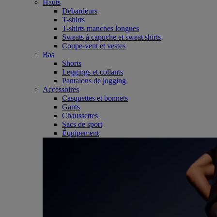
Hauts
Débardeurs
T-shirts
T-shirts manches longues
Sweats à capuche et sweat shirts
Coupe-vent et vestes
Bas
Shorts
Leggings et collants
Pantalons de jogging
Accessoires
Casquettes et bonnets
Gants
Chaussettes
Sacs de sport
Équipement