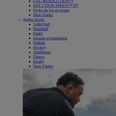
GEL-RESOLUTION™
SOLUTION SPEED™ FF
Styles de jeu au tennis
Shoe Finder
Autres sports
Volleyball
Handball
Padel
Squash et badminton
Netball
Hockey
Athlétisme
Fitness
Rugby
Shoe Finder