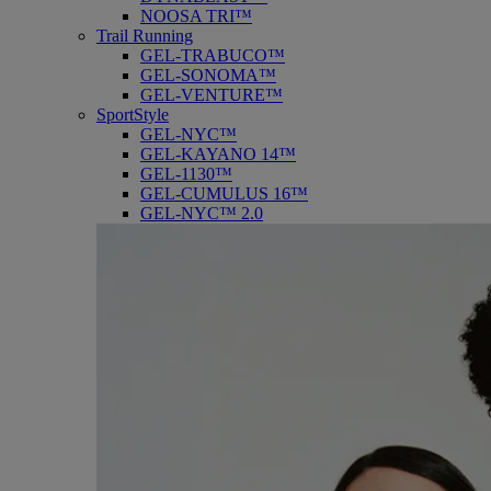
NOOSA TRI™
Trail Running
GEL-TRABUCO™
GEL-SONOMA™
GEL-VENTURE™
SportStyle
GEL-NYC™
GEL-KAYANO 14™
GEL-1130™
GEL-CUMULUS 16™
GEL-NYC™ 2.0