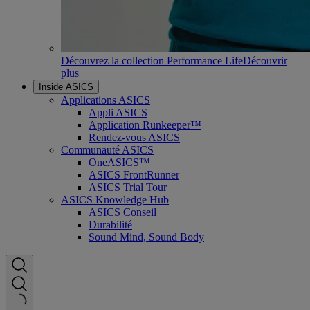
Découvrez la collection Performance Life
Découvrir
plus
Inside ASICS
Applications ASICS
Appli ASICS
Application Runkeeper™
Rendez-vous ASICS
Communauté ASICS
OneASICS™
ASICS FrontRunner
ASICS Trial Tour
ASICS Knowledge Hub
ASICS Conseil
Durabilité
Sound Mind, Sound Body