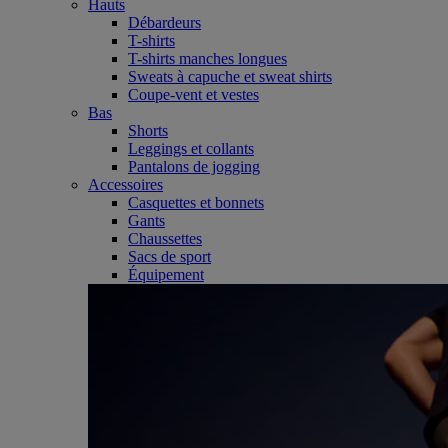
Hauts
Débardeurs
T-shirts
T-shirts manches longues
Sweats à capuche et sweat shirts
Coupe-vent et vestes
Bas
Shorts
Leggings et collants
Pantalons de jogging
Accessoires
Casquettes et bonnets
Gants
Chaussettes
Sacs de sport
Équipement