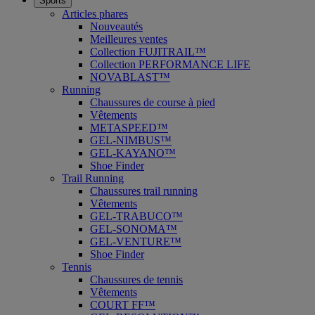
Sports
Articles phares
Nouveautés
Meilleures ventes
Collection FUJITRAIL™
Collection PERFORMANCE LIFE
NOVABLAST™
Running
Chaussures de course à pied
Vêtements
METASPEED™
GEL-NIMBUS™
GEL-KAYANO™
Shoe Finder
Trail Running
Chaussures trail running
Vêtements
GEL-TRABUCO™
GEL-SONOMA™
GEL-VENTURE™
Shoe Finder
Tennis
Chaussures de tennis
Vêtements
COURT FF™