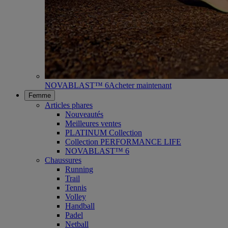
NOVABLAST™ 6
Acheter maintenant
Femme
Articles phares
Nouveautés
Meilleures ventes
PLATINUM Collection
Collection PERFORMANCE LIFE
NOVABLAST™ 6
Chaussures
Running
Trail
Tennis
Volley
Handball
Padel
Netball