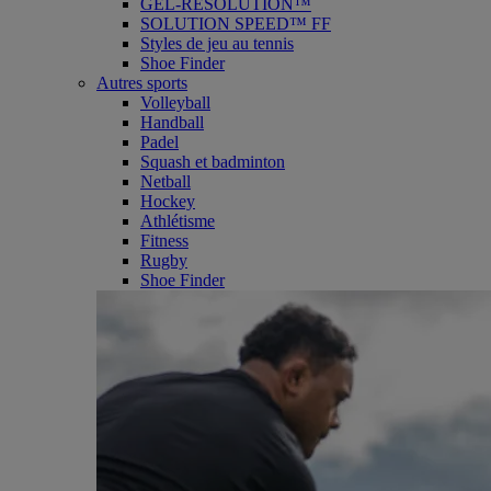
GEL-RESOLUTION™
SOLUTION SPEED™ FF
Styles de jeu au tennis
Shoe Finder
Autres sports
Volleyball
Handball
Padel
Squash et badminton
Netball
Hockey
Athlétisme
Fitness
Rugby
Shoe Finder