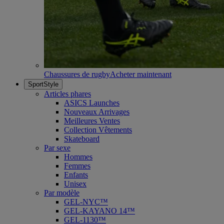
Chaussures de rugby
Acheter maintenant
SportStyle
Articles phares
ASICS Launches
Nouveaux Arrivages
Meilleures Ventes
Collection Vêtements
Skateboard
Par sexe
Hommes
Femmes
Enfants
Unisex
Par modèle
GEL-NYC™
GEL-KAYANO 14™
GEL-1130™