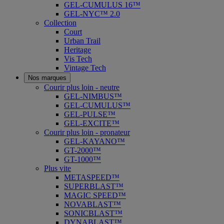
GEL-CUMULUS 16™
GEL-NYC™ 2.0
Collection
Court
Urban Trail
Heritage
Vis Tech
Vintage Tech
Nos marques
Courir plus loin - neutre
GEL-NIMBUS™
GEL-CUMULUS™
GEL-PULSE™
GEL-EXCITE™
Courir plus loin - pronateur
GEL-KAYANO™
GT-2000™
GT-1000™
Plus vite
METASPEED™
SUPERBLAST™
MAGIC SPEED™
NOVABLAST™
SONICBLAST™
DYNABLAST™