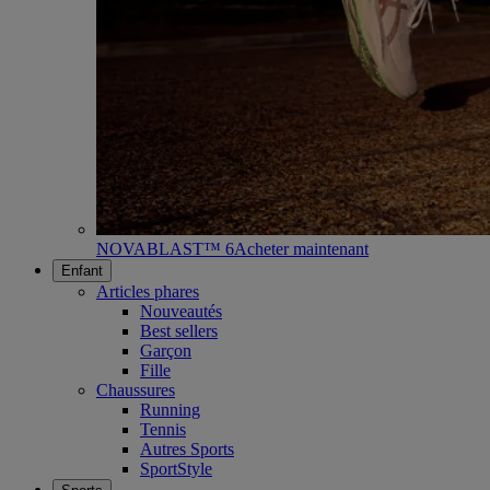
NOVABLAST™ 6
Acheter maintenant
Enfant
Articles phares
Nouveautés
Best sellers
Garçon
Fille
Chaussures
Running
Tennis
Autres Sports
SportStyle