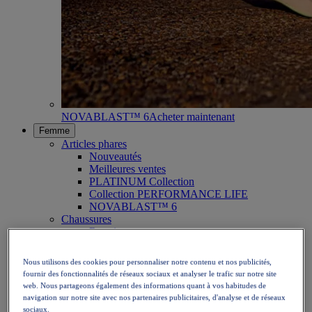
NOVABLAST™ 6
Acheter maintenant
Femme
Articles phares
Nouveautés
Meilleures ventes
PLATINUM Collection
Collection PERFORMANCE LIFE
NOVABLAST™ 6
Chaussures
Running
Trail
Tennis
Nous utilisons des cookies pour personnaliser notre contenu et nos publicités,
Volley
fournir des fonctionnalités de réseaux sociaux et analyser le trafic sur notre site
Handball
web. Nous partageons également des informations quant à vos habitudes de
Padel
navigation sur notre site avec nos partenaires publicitaires, d'analyse et de réseaux
Netball
sociaux.