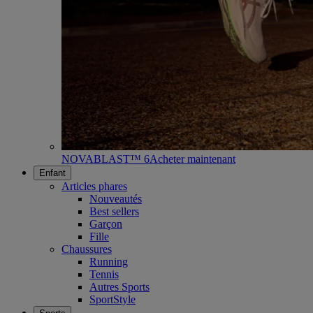
NOVABLAST™ 6
Acheter maintenant
Enfant
Articles phares
Nouveautés
Best sellers
Garçon
Fille
Chaussures
Running
Tennis
Autres Sports
SportStyle