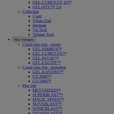
GEL-CUMULUS 16™
GEL-NYC™ 2.0
Collection
Court
Urban Trail
Heritage
Vis Tech
Vintage Tech
Nos marques
Courir plus loin - neutre
GEL-NIMBUS™
GEL-CUMULUS™
GEL-PULSE™
GEL-EXCITE™
Courir plus loin - pronateur
GEL-KAYANO™
GT-2000™
GT-1000™
Plus vite
METASPEED™
SUPERBLAST™
MAGIC SPEED™
NOVABLAST™
SONICBLAST™
DYNABLAST™