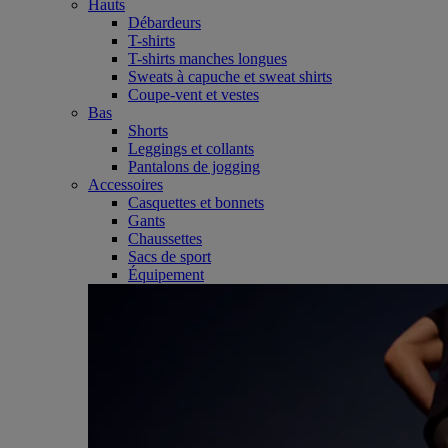
Hauts
Débardeurs
T-shirts
T-shirts manches longues
Sweats à capuche et sweat shirts
Coupe-vent et vestes
Bas
Shorts
Leggings et collants
Pantalons de jogging
Accessoires
Casquettes et bonnets
Gants
Chaussettes
Sacs de sport
Équipement