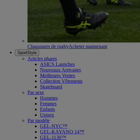
Chaussures de rugby
Acheter maintenant
SportStyle
Articles phares
ASICS Launches
Nouveaux Arrivages
Meilleures Ventes
Collection Vêtements
Skateboard
Par sexe
Hommes
Femmes
Enfants
Unisex
Par modèle
GEL-NYC™
GEL-KAYANO 14™
GEL-1130™