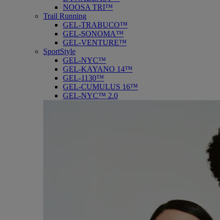
NOOSA TRI™
Trail Running
GEL-TRABUCO™
GEL-SONOMA™
GEL-VENTURE™
SportStyle
GEL-NYC™
GEL-KAYANO 14™
GEL-1130™
GEL-CUMULUS 16™
GEL-NYC™ 2.0