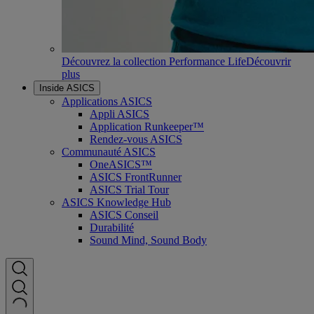
Découvrez la collection Performance Life
Découvrir
plus
Inside ASICS
Applications ASICS
Appli ASICS
Application Runkeeper™
Rendez-vous ASICS
Communauté ASICS
OneASICS™
ASICS FrontRunner
ASICS Trial Tour
ASICS Knowledge Hub
ASICS Conseil
Durabilité
Sound Mind, Sound Body