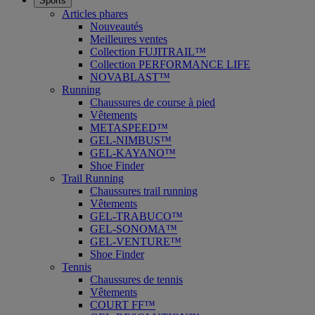
Sports
Articles phares
Nouveautés
Meilleures ventes
Collection FUJITRAIL™
Collection PERFORMANCE LIFE
NOVABLAST™
Running
Chaussures de course à pied
Vêtements
METASPEED™
GEL-NIMBUS™
GEL-KAYANO™
Shoe Finder
Trail Running
Chaussures trail running
Vêtements
GEL-TRABUCO™
GEL-SONOMA™
GEL-VENTURE™
Shoe Finder
Tennis
Chaussures de tennis
Vêtements
COURT FF™