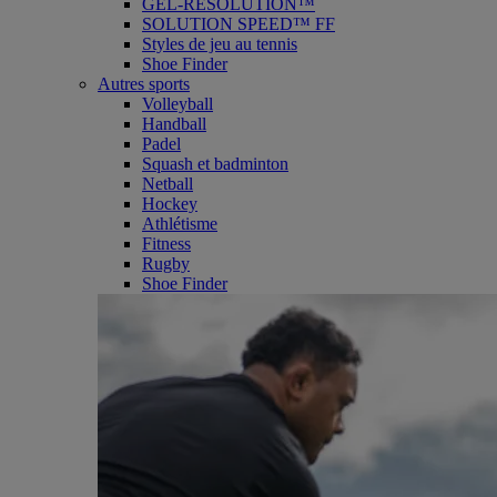
GEL-RESOLUTION™
SOLUTION SPEED™ FF
Styles de jeu au tennis
Shoe Finder
Autres sports
Volleyball
Handball
Padel
Squash et badminton
Netball
Hockey
Athlétisme
Fitness
Rugby
Shoe Finder