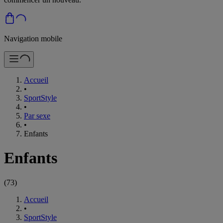
Navigation mobile
Accueil
•
SportStyle
•
Par sexe
•
Enfants
Enfants
(
73
)
Accueil
•
SportStyle