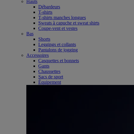
Hauts
Débardeurs
T-shirts
T-shirts manches longues
Sweats à capuche et sweat shirts
Coupe-vent et vestes
Bas
Shorts
Leggings et collants
Pantalons de jogging
Accessoires
Casquettes et bonnets
Gants
Chaussettes
Sacs de sport
Équipement