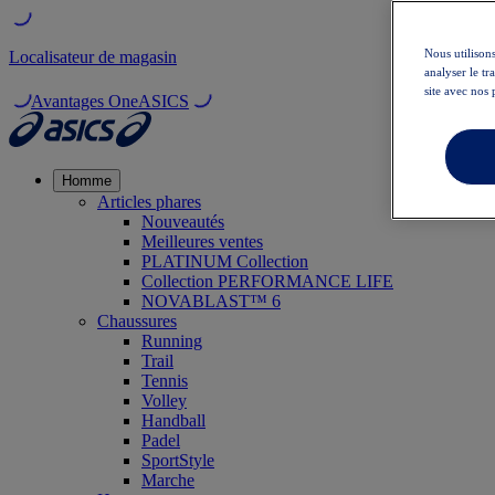
Nous utilisons
Localisateur de magasin
analyser le t
site avec nos 
Avantages OneASICS
Homme
Articles phares
Nouveautés
Meilleures ventes
PLATINUM Collection
Collection PERFORMANCE LIFE
NOVABLAST™ 6
Chaussures
Running
Trail
Tennis
Volley
Handball
Padel
SportStyle
Marche