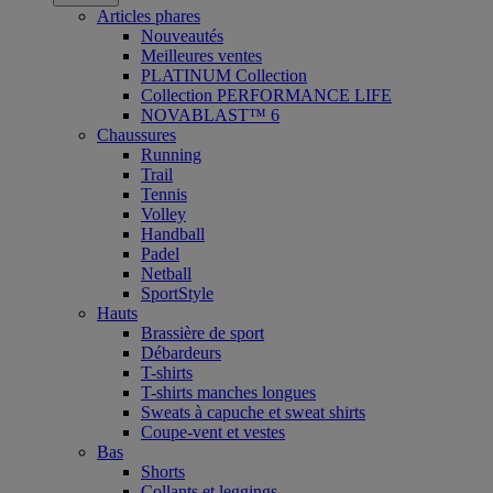
Articles phares
Nouveautés
Meilleures ventes
PLATINUM Collection
Collection PERFORMANCE LIFE
NOVABLAST™ 6
Chaussures
Running
Trail
Tennis
Volley
Handball
Padel
Netball
SportStyle
Hauts
Brassière de sport
Débardeurs
T-shirts
T-shirts manches longues
Sweats à capuche et sweat shirts
Coupe-vent et vestes
Bas
Shorts
Collants et leggings