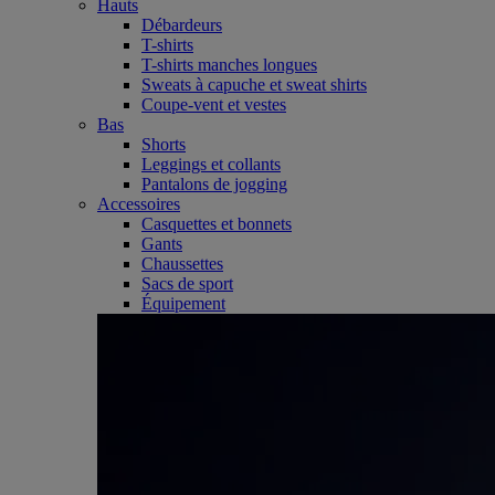
Hauts
Débardeurs
T-shirts
T-shirts manches longues
Sweats à capuche et sweat shirts
Coupe-vent et vestes
Bas
Shorts
Leggings et collants
Pantalons de jogging
Accessoires
Casquettes et bonnets
Gants
Chaussettes
Sacs de sport
Équipement