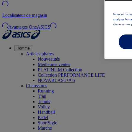
Nous utilisons
Localisateur de magasin
analyser le t
site avec nos 
Avantages OneASICS
Homme
Articles phares
Nouveautés
Meilleures ventes
PLATINUM Collection
Collection PERFORMANCE LIFE
NOVABLAST™ 6
Chaussures
Running
Trail
Tennis
Volley
Handball
Padel
SportStyle
Marche