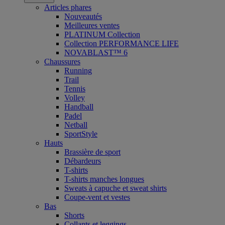
Articles phares
Nouveautés
Meilleures ventes
PLATINUM Collection
Collection PERFORMANCE LIFE
NOVABLAST™ 6
Chaussures
Running
Trail
Tennis
Volley
Handball
Padel
Netball
SportStyle
Hauts
Brassière de sport
Débardeurs
T-shirts
T-shirts manches longues
Sweats à capuche et sweat shirts
Coupe-vent et vestes
Bas
Shorts
Collants et leggings