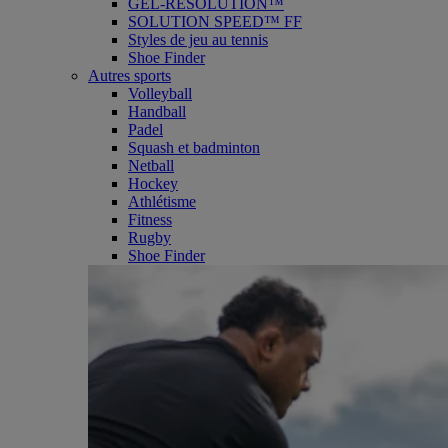
GEL-RESOLUTION™
SOLUTION SPEED™ FF
Styles de jeu au tennis
Shoe Finder
Autres sports
Volleyball
Handball
Padel
Squash et badminton
Netball
Hockey
Athlétisme
Fitness
Rugby
Shoe Finder