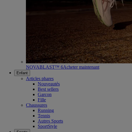
NOVABLAST™ 6
Acheter maintenant
Enfant
Articles phares
Nouveautés
Best sellers
Garçon
Fille
Chaussures
Running
Tennis
Autres Sports
SportStyle