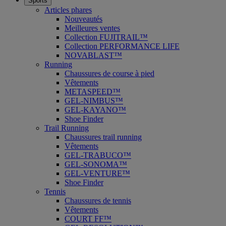
Sports
Articles phares
Nouveautés
Meilleures ventes
Collection FUJITRAIL™
Collection PERFORMANCE LIFE
NOVABLAST™
Running
Chaussures de course à pied
Vêtements
METASPEED™
GEL-NIMBUS™
GEL-KAYANO™
Shoe Finder
Trail Running
Chaussures trail running
Vêtements
GEL-TRABUCO™
GEL-SONOMA™
GEL-VENTURE™
Shoe Finder
Tennis
Chaussures de tennis
Vêtements
COURT FF™