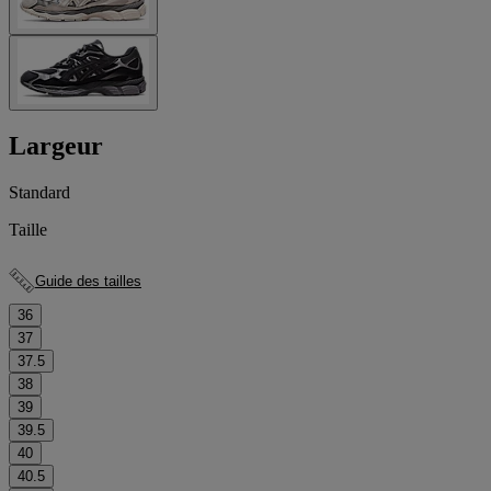
Largeur
Standard
Taille
Guide des tailles
36
37
37.5
38
39
39.5
40
40.5