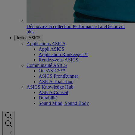
Découvrez la collection Performance Life
Découvrir
plus
Inside ASICS
Applications ASICS
Appli ASICS
Application Runkeeper™
Rendez-vous ASICS
Communauté ASICS
OneASICS™
ASICS FrontRunner
ASICS Trial Tour
ASICS Knowledge Hub
ASICS Conseil
Durabilité
Sound Mind, Sound Body