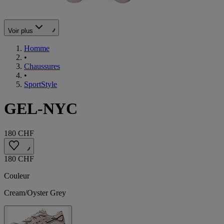
Voir plus
Homme
•
Chaussures
•
SportStyle
GEL-NYC
180 CHF
180 CHF
Couleur
Cream/Oyster Grey