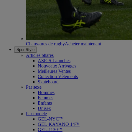
Chaussures de rugby
Acheter maintenant
SportStyle
Articles phares
ASICS Launches
Nouveaux Arrivages
Meilleures Ventes
Collection Vêtements
Skateboard
Par sexe
Hommes
Femmes
Enfants
Unisex
Par modèle
GEL-NYC™
GEL-KAYANO 14™
GEL-1130™