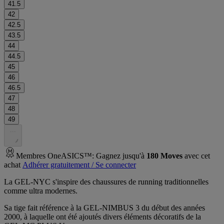
41.5
42
42.5
43.5
44
44.5
45
46
46.5
47
48
49
.
.
.
Membres OneASICS™: Gagnez jusqu'à
180
Moves
avec cet
achat
Adhérer gratuitement / Se connecter
La GEL-NYC s'inspire des chaussures de running traditionnelles
comme ultra modernes.
Sa tige fait référence à la GEL-NIMBUS 3 du début des années
2000, à laquelle ont été ajoutés divers éléments décoratifs de la