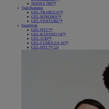
NOOSA TRI™
Trail Running
GEL-TRABUCO™
GEL-SONOMA™
GEL-VENTURE™
SportStyle
GEL-NYC™
GEL-KAYANO 14™
GEL-1130™
GEL-CUMULUS 16™
GEL-NYC™ 2.0