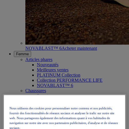
NOVABLAST™ 6
Acheter maintenant
Femme
Articles phares
Nouveautés
Meilleures ventes
PLATINUM Collection
Collection PERFORMANCE LIFE
NOVABLAST™ 6
Chaussures
Running
Trail
Tennis
Nous utilisons des cookies pour personnaliser notre contenu et nos publicités,
Volley
fournir des fonctionnalités de réseaux sociaux et analyser le trafic sur notre site
Handball
web. Nous partageons également des informations quant à vos habitudes de
Padel
navigation sur notre site avec nos partenaires publicitaires, d'analyse et de réseaux
Netball
sociaux.