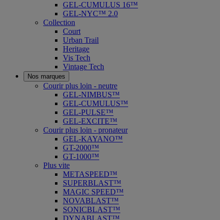
GEL-CUMULUS 16™
GEL-NYC™ 2.0
Collection
Court
Urban Trail
Heritage
Vis Tech
Vintage Tech
Nos marques
Courir plus loin - neutre
GEL-NIMBUS™
GEL-CUMULUS™
GEL-PULSE™
GEL-EXCITE™
Courir plus loin - pronateur
GEL-KAYANO™
GT-2000™
GT-1000™
Plus vite
METASPEED™
SUPERBLAST™
MAGIC SPEED™
NOVABLAST™
SONICBLAST™
DYNABLAST™