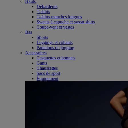
Hauts
Débardeurs
T-shirts
T-shirts manches longues
Sweats à capuche et sweat shirts
Coupe-vent et vestes
Bas
Shorts
Leggings et collants
Pantalons de jogging
Accessoires
Casquettes et bonnets
Gants
Chaussettes
Sacs de sport
Équipement