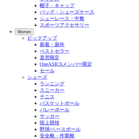
帽子・キャップ
バッグ・シューズケース
シューレース・中敷
スポーツアクセサリー
Women
ピックアップ
新着・新作
ベストセラー
直営限定
OneASICSメンバー限定
セール
シューズ
ランニング
スニーカー
テニス
バスケットボール
バレーボール
サッカー
陸上競技
野球/ベースボール
安全靴・作業靴