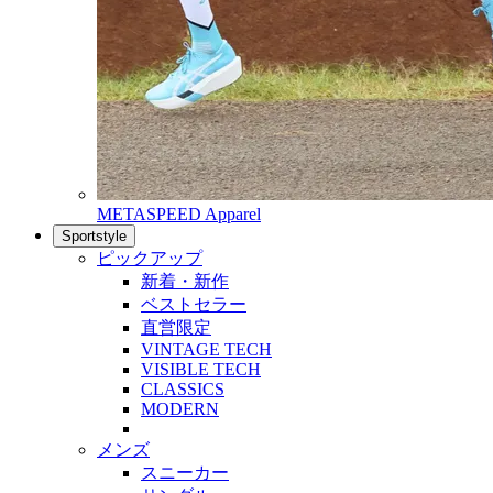
METASPEED Apparel
Sportstyle
ピックアップ
新着・新作
ベストセラー
直営限定
VINTAGE TECH
VISIBLE TECH
CLASSICS
MODERN
メンズ
スニーカー