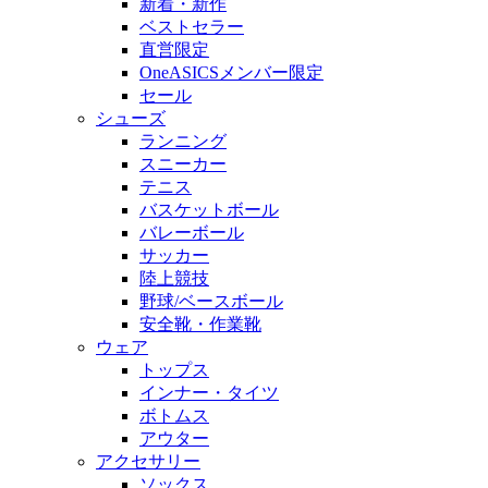
新着・新作
ベストセラー
直営限定
OneASICSメンバー限定
セール
シューズ
ランニング
スニーカー
テニス
バスケットボール
バレーボール
サッカー
陸上競技
野球/ベースボール
安全靴・作業靴
ウェア
トップス
インナー・タイツ
ボトムス
アウター
アクセサリー
ソックス