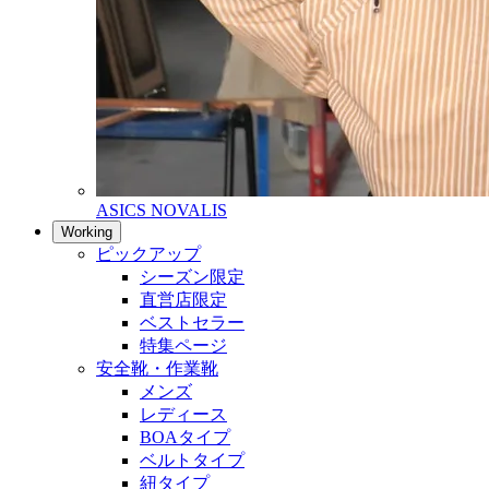
ASICS NOVALIS
Working
ピックアップ
シーズン限定
直営店限定
ベストセラー
特集ページ
安全靴・作業靴
メンズ
レディース
BOAタイプ
ベルトタイプ
紐タイプ