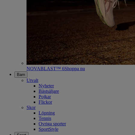
NOVABLAST™ 6
Shoppa nu
Barn
Utvalt
Nyheter
Bästsäljare
Pojkar
Flickor
Skor
Löpning
Tennis
Ovriga sporter
SportStyle