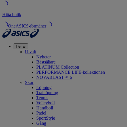
Hitta butik
OneASICS-förmåner
Herrar
Utvalt
Nyheter
Bästsäljare
PLATINUM Collection
PERFORMANCE LIFE-kollektionen
NOVABLAST™ 6
Skor
Löpning
Traillöpning
Tennis
Volleyboll
Handboll
Padel
SportStyle
Gång