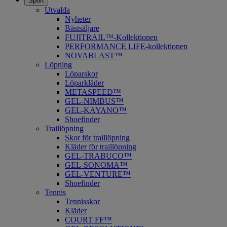
Sport
Utvalda
Nyheter
Bästsäljare
FUJITRAIL™-Kollektionen
PERFORMANCE LIFE-kollektionen
NOVABLAST™
Löpning
Löparskor
Löparkläder
METASPEED™
​GEL-NIMBUS™
GEL-KAYANO™
Shoefinder
Traillöpning
Skor för traillöpning
Kläder för traillöpning
GEL-TRABUCO™
GEL-SONOMA™
GEL-VENTURE™
Shoefinder
Tennis
Tennisskor
Kläder
COURT FF™