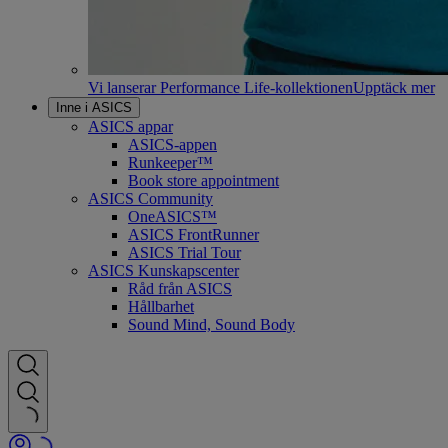
Vi lanserar Performance Life-kollektionen
Upptäck mer
Inne i ASICS
ASICS appar
ASICS-appen
Runkeeper™
Book store appointment
ASICS Community
OneASICS™
ASICS FrontRunner
ASICS Trial Tour
ASICS Kunskapscenter
Råd från ASICS
Hållbarhet
Sound Mind, Sound Body