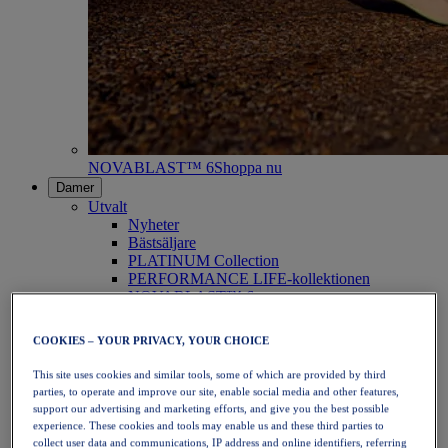
NOVABLAST™ 6
Shoppa nu
Damer
Utvalt
Nyheter
Bästsäljare
PLATINUM Collection
PERFORMANCE LIFE-kollektionen
NOVABLAST™ 6
Skor
Löpning
COOKIES – YOUR PRIVACY, YOUR CHOICE
Traillöpning
Tennis
This site uses cookies and similar tools, some of which are provided by third
Volleyboll
parties, to operate and improve our site, enable social media and other features,
Handboll
support our advertising and marketing efforts, and give you the best possible
Padel
experience. These cookies and tools may enable us and these third parties to
Nätboll
collect user data and communications, IP address and online identifiers, referring