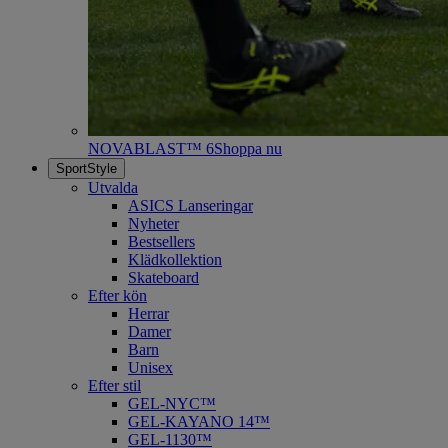
NOVABLAST™ 6
Shoppa nu
SportStyle
Utvalda
ASICS Lanseringar
Nyheter
Bestsellers
Klädkollektion
Skateboard
Efter kön
Herrar
Damer
Barn
Unisex
Efter stil
GEL-NYC™
GEL-KAYANO 14™
GEL-1130™