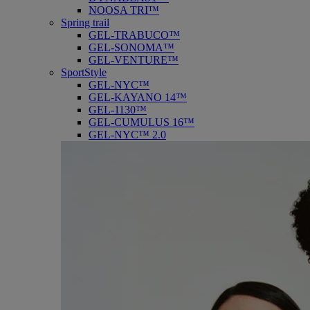
NOOSA TRI™
Spring trail
GEL-TRABUCO™
GEL-SONOMA™
GEL-VENTURE™
SportStyle
GEL-NYC™
GEL-KAYANO 14™
GEL-1130™
GEL-CUMULUS 16™
GEL-NYC™ 2.0