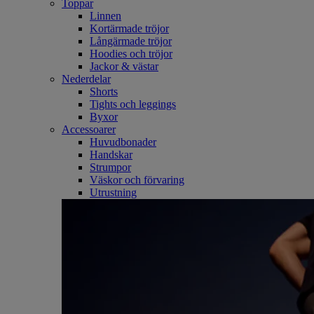
Toppar
Linnen
Kortärmade tröjor
Långärmade tröjor
Hoodies och tröjor
Jackor & västar
Nederdelar
Shorts
Tights och leggings
Byxor
Accessoarer
Huvudbonader
Handskar
Strumpor
Väskor och förvaring
Utrustning