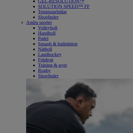
GEL-RESOLUTION™
SOLUTION SPEED™ FF
Tennisspelstilar
Shoefinder
Andra sporter
Volleyboll
Handboll
Padel
Squash & badminton
Nätboll
Landhockey
Friidrott
Träning & gym
Rugby
Shoefinder