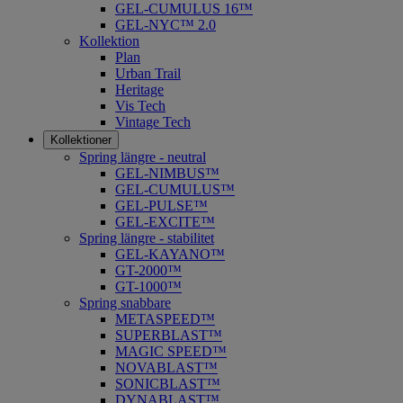
GEL-CUMULUS 16™
GEL-NYC™ 2.0
Kollektion
Plan
Urban Trail
Heritage
Vis Tech
Vintage Tech
Kollektioner
Spring längre - neutral
​GEL-NIMBUS™
GEL-CUMULUS™
GEL-PULSE™
GEL-EXCITE™
Spring längre - stabilitet
GEL-KAYANO™
GT-2000™
GT-1000™
Spring snabbare
METASPEED™
SUPERBLAST™
MAGIC SPEED™
NOVABLAST™
SONICBLAST™
DYNABLAST™