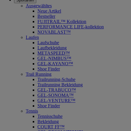
Sportarten
Ausgewähltes
Neue Artikel
Bestseller
FUJITRAIL™ Kollektion
PERFORMANCE LIFE-kollektion
NOVABLAST™
Laufen
Laufschuhe
Laufbekleidung
METASPEED™
GEL-NIMBUS™
GEL-KAYANO™
Shoe Finder
Trail Running
Trailrunning-Schuhe
Trailrunning Bekleidung
GEL-TRABUCO™
GEL-SONOMA™
GEL-VENTURE™
Shoe Finder
Tennis
Tennisschuhe
Bekleidung
COURT FF™