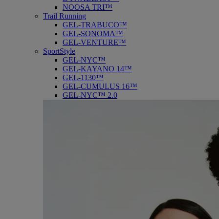
NOOSA TRI™
Trail Running
GEL-TRABUCO™
GEL-SONOMA™
GEL-VENTURE™
SportStyle
GEL-NYC™
GEL-KAYANO 14™
GEL-1130™
GEL-CUMULUS 16™
GEL-NYC™ 2.0