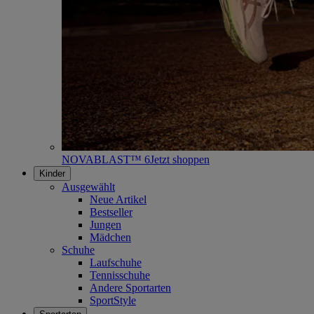
NOVABLAST™ 6
Jetzt shoppen
Kinder
Ausgewählt
Neue Artikel
Bestseller
Jungen
Mädchen
Schuhe
Laufschuhe
Tennisschuhe
Andere Sportarten
SportStyle