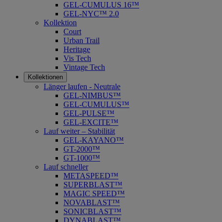
GEL-CUMULUS 16™
GEL-NYC™ 2.0
Kollektion
Court
Urban Trail
Heritage
Vis Tech
Vintage Tech
Kollektionen
Länger laufen - Neutrale
GEL-NIMBUS™
GEL-CUMULUS™
GEL-PULSE™
GEL-EXCITE™
Lauf weiter – Stabilität
GEL-KAYANO™
GT-2000™
GT-1000™
Lauf schneller
METASPEED™
SUPERBLAST™
MAGIC SPEED™
NOVABLAST™
SONICBLAST™
DYNABLAST™