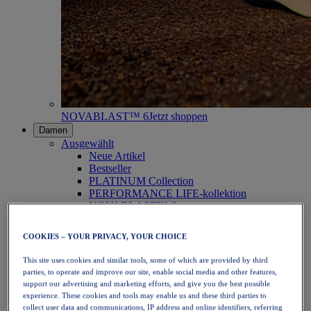
NOVABLAST™ 6
Jetzt shoppen
Damen
Ausgewählt
Neue Artikel
Bestseller
PLATINUM Collection
PERFORMANCE LIFE-kollektion
NOVABLAST™ 6
Schuhe
Laufen
COOKIES – YOUR PRIVACY, YOUR CHOICE
Trailrunning
Tennis
This site uses cookies and similar tools, some of which are provided by third
Volleyball
parties, to operate and improve our site, enable social media and other features,
Handball
support our advertising and marketing efforts, and give you the best possible
Padel
experience. These cookies and tools may enable us and these third parties to
Korbball
collect user data and communications, IP address and online identifiers, referring