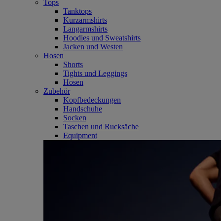
Tops
Tanktops
Kurzarmshirts
Langarmshirts
Hoodies und Sweatshirts
Jacken und Westen
Hosen
Shorts
Tights und Leggings
Hosen
Zubehör
Kopfbedeckungen
Handschuhe
Socken
Taschen und Rucksäche
Equipment