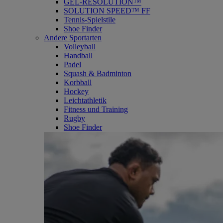
GEL-RESOLUTION™
SOLUTION SPEED™ FF
Tennis-Spielstile
Shoe Finder
Andere Sportarten
Volleyball
Handball
Padel
Squash & Badminton
Korbball
Hockey
Leichtathletik
Fitness und Training
Rugby
Shoe Finder