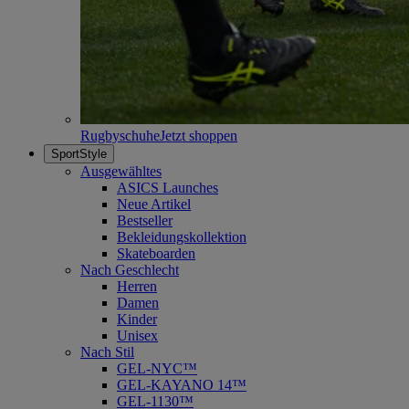
Rugbyschuhe
Jetzt shoppen
SportStyle
Ausgewähltes
ASICS Launches
Neue Artikel
Bestseller
Bekleidungskollektion
Skateboarden
Nach Geschlecht
Herren
Damen
Kinder
Unisex
Nach Stil
GEL-NYC™
GEL-KAYANO 14™
GEL-1130™