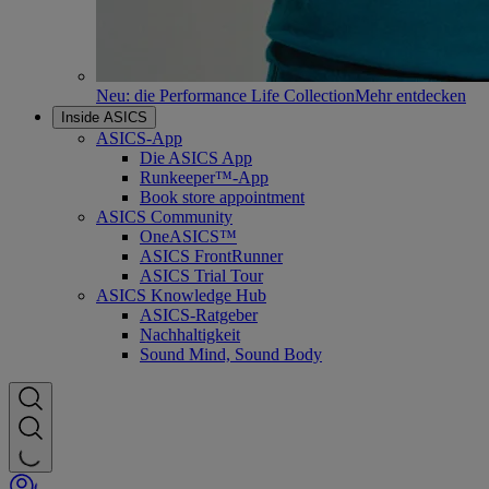
Neu: die Performance Life Collection
Mehr entdecken
Inside ASICS
ASICS-App
Die ASICS App
Runkeeper™-App
Book store appointment
ASICS Community
OneASICS™
ASICS FrontRunner
ASICS Trial Tour
ASICS Knowledge Hub
ASICS-Ratgeber
Nachhaltigkeit
Sound Mind, Sound Body