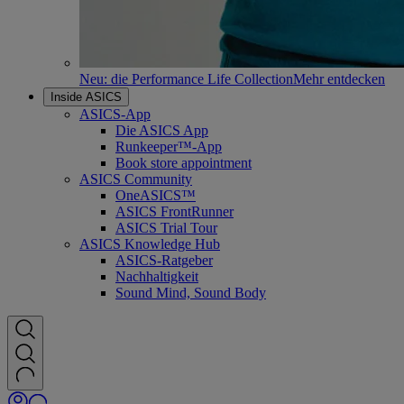
Neu: die Performance Life Collection
Mehr entdecken
Inside ASICS
ASICS-App
Die ASICS App
Runkeeper™-App
Book store appointment
ASICS Community
OneASICS™
ASICS FrontRunner
ASICS Trial Tour
ASICS Knowledge Hub
ASICS-Ratgeber
Nachhaltigkeit
Sound Mind, Sound Body