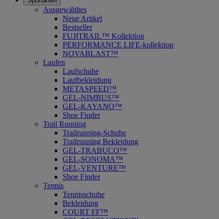
Sportarten
Ausgewähltes
Neue Artikel
Bestseller
FUJITRAIL™ Kollektion
PERFORMANCE LIFE-kollektion
NOVABLAST™
Laufen
Laufschuhe
Laufbekleidung
METASPEED™
GEL-NIMBUS™
GEL-KAYANO™
Shoe Finder
Trail Running
Trailrunning-Schuhe
Trailrunning Bekleidung
GEL-TRABUCO™
GEL-SONOMA™
GEL-VENTURE™
Shoe Finder
Tennis
Tennisschuhe
Bekleidung
COURT FF™