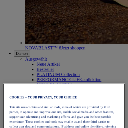
NOVABLAST™ 6
Jetzt shoppen
Damen
Ausgewählt
Neue Artikel
Bestseller
PLATINUM Collection
PERFORMANCE LIFE-kollektion
NOVABLAST™ 6
Schuhe
Laufen
COOKIES – YOUR PRIVACY, YOUR CHOICE
Trailrunning
Tennis
This site uses cookies and similar tools, some of which are provided by third
Volleyball
parties, to operate and improve our site, enable social media and other features,
Handball
support our advertising and marketing efforts, and give you the best possible
Padel
experience. These cookies and tools may enable us and these third parties to
Korbball
collect user data and communications, IP address and online identifiers, referring