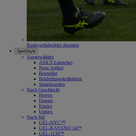
Rugbyschuhe
Jetzt shoppen
SportStyle
Ausgewähltes
ASICS Launches
Neue Artikel
Bestseller
Bekleidungskollektion
Skateboarden
Nach Geschlecht
Herren
Damen
Kinder
Unisex
Nach Stil
GEL-NYC™
GEL-KAYANO 14™
GEL-1130™