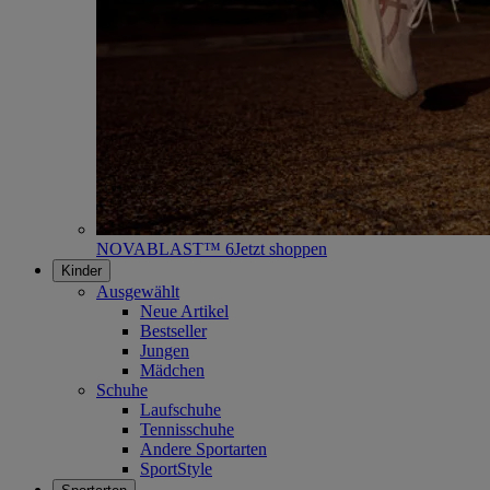
NOVABLAST™ 6
Jetzt shoppen
Kinder
Ausgewählt
Neue Artikel
Bestseller
Jungen
Mädchen
Schuhe
Laufschuhe
Tennisschuhe
Andere Sportarten
SportStyle