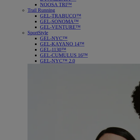
NOOSA TRI™
Trail Running
GEL-TRABUCO™
GEL-SONOMA™
GEL-VENTURE™
SportStyle
GEL-NYC™
GEL-KAYANO 14™
GEL-1130™
GEL-CUMULUS 16™
GEL-NYC™ 2.0