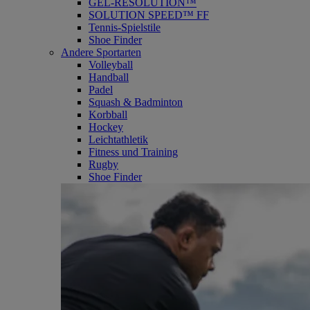
GEL-RESOLUTION™
SOLUTION SPEED™ FF
Tennis-Spielstile
Shoe Finder
Andere Sportarten
Volleyball
Handball
Padel
Squash & Badminton
Korbball
Hockey
Leichtathletik
Fitness und Training
Rugby
Shoe Finder