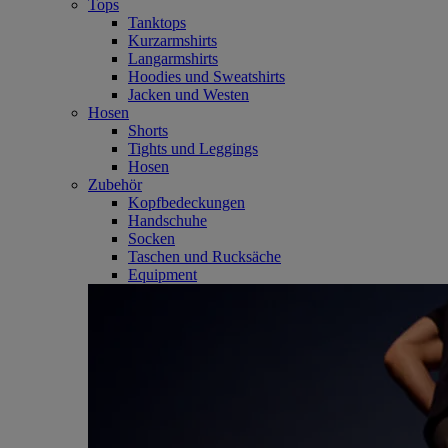
Tops
Tanktops
Kurzarmshirts
Langarmshirts
Hoodies und Sweatshirts
Jacken und Westen
Hosen
Shorts
Tights und Leggings
Hosen
Zubehör
Kopfbedeckungen
Handschuhe
Socken
Taschen und Rucksäche
Equipment