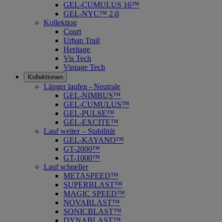
GEL-CUMULUS 16™
GEL-NYC™ 2.0
Kollektion
Court
Urban Trail
Heritage
Vis Tech
Vintage Tech
Kollektionen
Länger laufen - Neutrale
GEL-NIMBUS™
GEL-CUMULUS™
GEL-PULSE™
GEL-EXCITE™
Lauf weiter – Stabilität
GEL-KAYANO™
GT-2000™
GT-1000™
Lauf schneller
METASPEED™
SUPERBLAST™
MAGIC SPEED™
NOVABLAST™
SONICBLAST™
DYNABLAST™