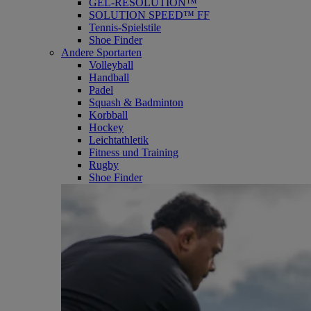
GEL-RESOLUTION™
SOLUTION SPEED™ FF
Tennis-Spielstile
Shoe Finder
Andere Sportarten
Volleyball
Handball
Padel
Squash & Badminton
Korbball
Hockey
Leichtathletik
Fitness und Training
Rugby
Shoe Finder