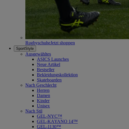
Rugbyschuhe
Jetzt shoppen
SportStyle
Ausgewähltes
ASICS Launches
Neue Artikel
Bestseller
Bekleidungskollektion
Skateboarden
Nach Geschlecht
Herren
Damen
Kinder
Unisex
Nach Stil
GEL-NYC™
GEL-KAYANO 14™
GEL-1130™