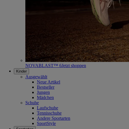
NOVABLAST™ 6
Jetzt shoppen
Kinder
Ausgewählt
Neue Artikel
Bestseller
Jungen
Mädchen
Schuhe
Laufschuhe
Tennisschuhe
Andere Sportarten
SportStyle