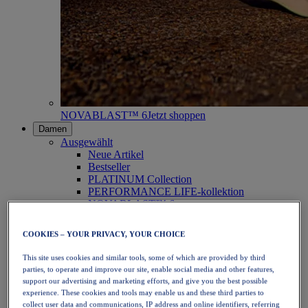
NOVABLAST™ 6
Jetzt shoppen
Damen
Ausgewählt
Neue Artikel
Bestseller
PLATINUM Collection
PERFORMANCE LIFE-kollektion
NOVABLAST™ 6
Schuhe
Laufen
COOKIES – YOUR PRIVACY, YOUR CHOICE
Trailrunning
Tennis
This site uses cookies and similar tools, some of which are provided by third
Volleyball
parties, to operate and improve our site, enable social media and other features,
Handball
support our advertising and marketing efforts, and give you the best possible
Padel
experience. These cookies and tools may enable us and these third parties to
Korbball
collect user data and communications, IP address and online identifiers, referring