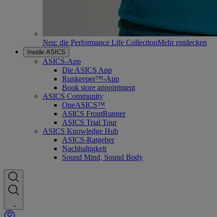
Neu: die Performance Life Collection
Mehr entdecken
Inside ASICS
ASICS-App
Die ASICS App
Runkeeper™-App
Book store appointment
ASICS Community
OneASICS™
ASICS FrontRunner
ASICS Trial Tour
ASICS Knowledge Hub
ASICS-Ratgeber
Nachhaltigkeit
Sound Mind, Sound Body