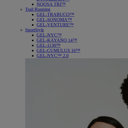
NOOSA TRI™
Trail Running
GEL-TRABUCO™
GEL-SONOMA™
GEL-VENTURE™
SportStyle
GEL-NYC™
GEL-KAYANO 14™
GEL-1130™
GEL-CUMULUS 16™
GEL-NYC™ 2.0