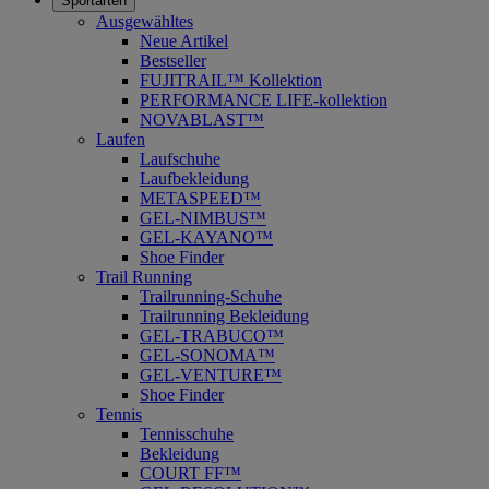
Sportarten
Ausgewähltes
Neue Artikel
Bestseller
FUJITRAIL™ Kollektion
PERFORMANCE LIFE-kollektion
NOVABLAST™
Laufen
Laufschuhe
Laufbekleidung
METASPEED™
GEL-NIMBUS™
GEL-KAYANO™
Shoe Finder
Trail Running
Trailrunning-Schuhe
Trailrunning Bekleidung
GEL-TRABUCO™
GEL-SONOMA™
GEL-VENTURE™
Shoe Finder
Tennis
Tennisschuhe
Bekleidung
COURT FF™