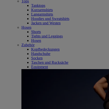
Tops
Tanktops
Kurzarmshirts
Langarmshirts
Hoodies und Sweatshirts
Jacken und Westen
Hosen
Shorts
Tights und Leggings
Hosen
Zubehör
Kopfbedeckungen
Handschuhe
Socken
Taschen und Rucksäche
Equipment