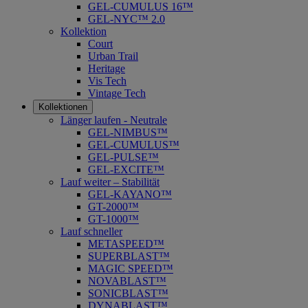
GEL-CUMULUS 16™
GEL-NYC™ 2.0
Kollektion
Court
Urban Trail
Heritage
Vis Tech
Vintage Tech
Kollektionen
Länger laufen - Neutrale
GEL-NIMBUS™
GEL-CUMULUS™
GEL-PULSE™
GEL-EXCITE™
Lauf weiter – Stabilität
GEL-KAYANO™
GT-2000™
GT-1000™
Lauf schneller
METASPEED™
SUPERBLAST™
MAGIC SPEED™
NOVABLAST™
SONICBLAST™
DYNABLAST™