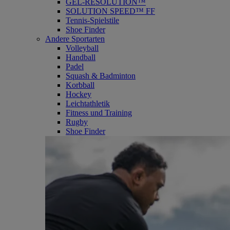
GEL-RESOLUTION™
SOLUTION SPEED™ FF
Tennis-Spielstile
Shoe Finder
Andere Sportarten
Volleyball
Handball
Padel
Squash & Badminton
Korbball
Hockey
Leichtathletik
Fitness und Training
Rugby
Shoe Finder