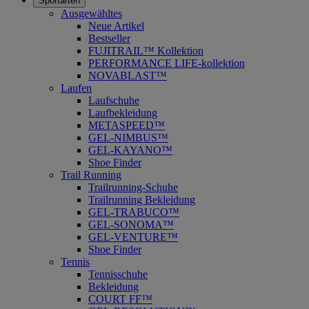
Sportarten
Ausgewähltes
Neue Artikel
Bestseller
FUJITRAIL™ Kollektion
PERFORMANCE LIFE-kollektion
NOVABLAST™
Laufen
Laufschuhe
Laufbekleidung
METASPEED™
GEL-NIMBUS™
GEL-KAYANO™
Shoe Finder
Trail Running
Trailrunning-Schuhe
Trailrunning Bekleidung
GEL-TRABUCO™
GEL-SONOMA™
GEL-VENTURE™
Shoe Finder
Tennis
Tennisschuhe
Bekleidung
COURT FF™