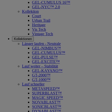
GEL-CUMULUS 16™
GEL-NYC™ 2.0
Kollektion
Court
Urban Trail
Heritage
Vis Tech
Vintage Tech
Kollektionen
Länger laufen - Neutrale
GEL-NIMBUS™
GEL-CUMULUS™
GEL-PULSE™
GEL-EXCITE™
Lauf weiter – Stabilität
GEL-KAYANO™
GT-2000™
GT-1000™
Lauf schneller
METASPEED™
SUPERBLAST™
MAGIC SPEED™
NOVABLAST™
SONICBLAST™
DYNABLAST™