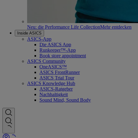
Neu: die Performance Life Collection
Mehr entdecken
Inside ASICS
ASICS-App
Die ASICS App
Runkeeper™-App
Book store appointment
ASICS Community
OneASICS™
ASICS FrontRunner
ASICS Trial Tour
ASICS Knowledge Hub
ASICS-Ratgeber
Nachhaltigkeit
Sound Mind, Sound Body