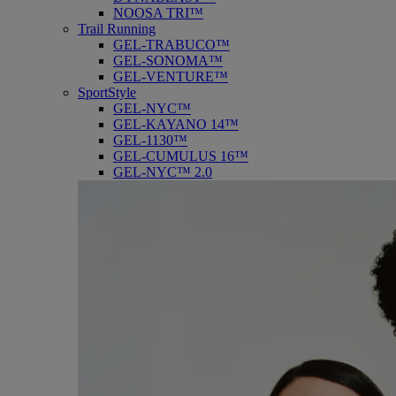
NOOSA TRI™
Trail Running
GEL-TRABUCO™
GEL-SONOMA™
GEL-VENTURE™
SportStyle
GEL-NYC™
GEL-KAYANO 14™
GEL-1130™
GEL-CUMULUS 16™
GEL-NYC™ 2.0