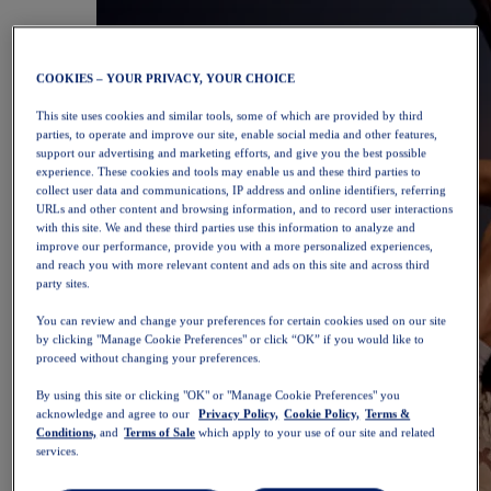
COOKIES – YOUR PRIVACY, YOUR CHOICE
This site uses cookies and similar tools, some of which are provided by third
parties, to operate and improve our site, enable social media and other features,
support our advertising and marketing efforts, and give you the best possible
experience. These cookies and tools may enable us and these third parties to
collect user data and communications, IP address and online identifiers, referring
URLs and other content and browsing information, and to record user interactions
with this site. We and these third parties use this information to analyze and
improve our performance, provide you with a more personalized experiences,
and reach you with more relevant content and ads on this site and across third
party sites.
You can review and change your preferences for certain cookies used on our site
by clicking "Manage Cookie Preferences" or click “OK” if you would like to
proceed without changing your preferences.
By using this site or clicking "OK" or "Manage Cookie Preferences" you
acknowledge and agree to our
Privacy Policy,
Cookie Policy,
Terms &
Conditions,
and
Terms of Sale
which apply to your use of our site and related
services.