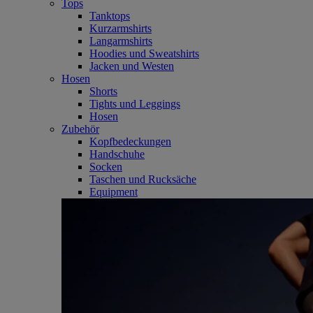
Tops
Tanktops
Kurzarmshirts
Langarmshirts
Hoodies und Sweatshirts
Jacken und Westen
Hosen
Shorts
Tights und Leggings
Hosen
Zubehör
Kopfbedeckungen
Handschuhe
Socken
Taschen und Rucksäche
Equipment