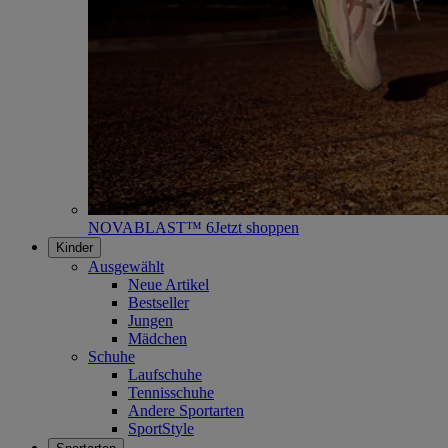
NOVABLAST™ 6
Jetzt shoppen
Kinder
Ausgewählt
Neue Artikel
Bestseller
Jungen
Mädchen
Schuhe
Laufschuhe
Tennisschuhe
Andere Sportarten
SportStyle