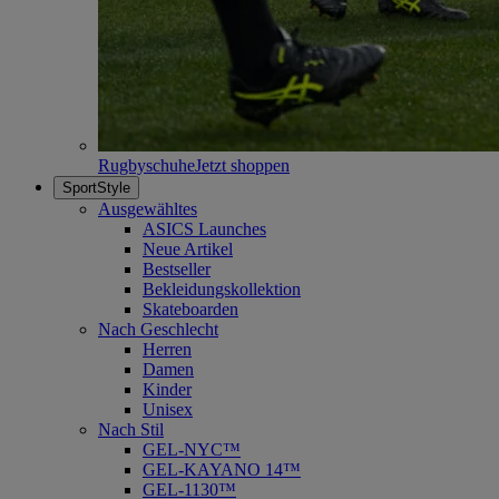
Rugbyschuhe
Jetzt shoppen
SportStyle
Ausgewähltes
ASICS Launches
Neue Artikel
Bestseller
Bekleidungskollektion
Skateboarden
Nach Geschlecht
Herren
Damen
Kinder
Unisex
Nach Stil
GEL-NYC™
GEL-KAYANO 14™
GEL-1130™