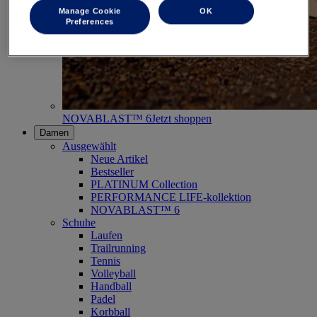
Manage Cookie
OK
Preferences
NOVABLAST™ 6
Jetzt shoppen
Damen
Ausgewählt
Neue Artikel
Bestseller
PLATINUM Collection
PERFORMANCE LIFE-kollektion
NOVABLAST™ 6
Schuhe
Laufen
Trailrunning
Tennis
Volleyball
Handball
Padel
Korbball