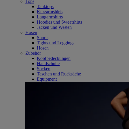
Tops
Tanktops
Kurzarmshirts
Langarmshirts
Hoodies und Sweatshirts
Jacken und Westen
Hosen
Shorts
Tights und Leggings
Hosen
Zubehör
Kopfbedeckungen
Handschuhe
Socken
Taschen und Rucksäche
Equipment