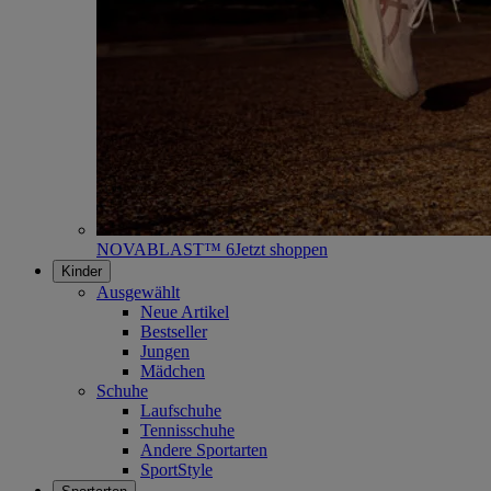
NOVABLAST™ 6
Jetzt shoppen
Kinder
Ausgewählt
Neue Artikel
Bestseller
Jungen
Mädchen
Schuhe
Laufschuhe
Tennisschuhe
Andere Sportarten
SportStyle