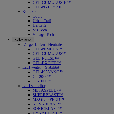
GEL-CUMULUS 16™
GEL-NYC™ 2.0
Kollektion
Court
Urban Trail
Heritage
Vis Tech
Vintage Tech
Kollektionen
Länger laufen - Neutrale
GEL-NIMBUS™
GEL-CUMULUS™
GEL-PULSE™
GEL-EXCITE™
Lauf weiter – Stabilität
GEL-KAYANO™
GT-2000™
GT-1000™
Lauf schneller
METASPEED™
SUPERBLAST™
MAGIC SPEED™
NOVABLAST™
SONICBLAST™
DYNABLAST™