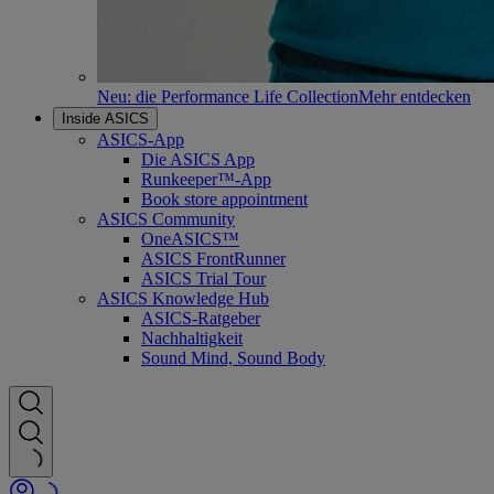
Neu: die Performance Life Collection
Mehr entdecken
Inside ASICS
ASICS-App
Die ASICS App
Runkeeper™-App
Book store appointment
ASICS Community
OneASICS™
ASICS FrontRunner
ASICS Trial Tour
ASICS Knowledge Hub
ASICS-Ratgeber
Nachhaltigkeit
Sound Mind, Sound Body