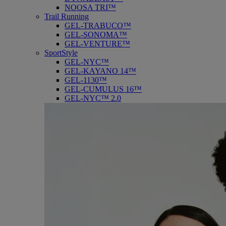
NOOSA TRI™
Trail Running
GEL-TRABUCO™
GEL-SONOMA™
GEL-VENTURE™
SportStyle
GEL-NYC™
GEL-KAYANO 14™
GEL-1130™
GEL-CUMULUS 16™
GEL-NYC™ 2.0