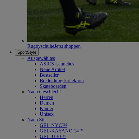
Rugbyschuhe
Jetzt shoppen
SportStyle
Ausgewähltes
ASICS Launches
Neue Artikel
Bestseller
Bekleidungskollektion
Skateboarden
Nach Geschlecht
Herren
Damen
Kinder
Unisex
Nach Stil
GEL-NYC™
GEL-KAYANO 14™
GEL-1130™