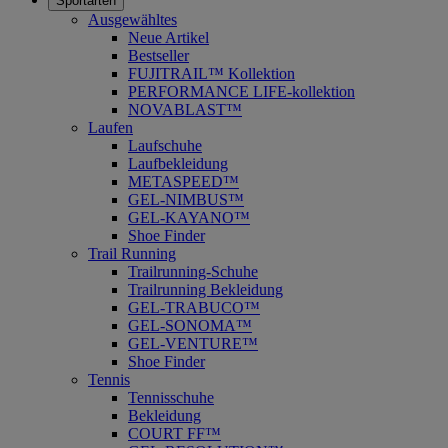
Sportarten
Ausgewähltes
Neue Artikel
Bestseller
FUJITRAIL™ Kollektion
PERFORMANCE LIFE-kollektion
NOVABLAST™
Laufen
Laufschuhe
Laufbekleidung
METASPEED™
GEL-NIMBUS™
GEL-KAYANO™
Shoe Finder
Trail Running
Trailrunning-Schuhe
Trailrunning Bekleidung
GEL-TRABUCO™
GEL-SONOMA™
GEL-VENTURE™
Shoe Finder
Tennis
Tennisschuhe
Bekleidung
COURT FF™