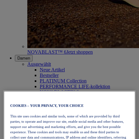
NOVABLAST™ 6
Jetzt shoppen
Damen
Ausgewählt
Neue Artikel
Bestseller
PLATINUM Collection
PERFORMANCE LIFE-kollektion
NOVABLAST™ 6
Schuhe
Laufen
COOKIES – YOUR PRIVACY, YOUR CHOICE
Trailrunning
Tennis
This site uses cookies and similar tools, some of which are provided by third
Volleyball
parties, to operate and improve our site, enable social media and other features,
Handball
support our advertising and marketing efforts, and give you the best possible
Padel
experience. These cookies and tools may enable us and these third parties to
Korbball
collect user data and communications, IP address and online identifiers, referring