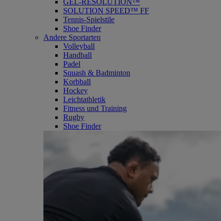
GEL-RESOLUTION™
SOLUTION SPEED™ FF
Tennis-Spielstile
Shoe Finder
Andere Sportarten
Volleyball
Handball
Padel
Squash & Badminton
Korbball
Hockey
Leichtathletik
Fitness und Training
Rugby
Shoe Finder