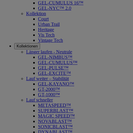
GEL-CUMULUS 16™
GEL-NYC™ 2.0
Kollektion
Court
Urban Trail
Heritage
Vis Tech
Vintage Tech
Kollektionen
Länger laufen - Neutrale
GEL-NIMBUS™
GEL-CUMULUS™
GEL-PULSE™
GEL-EXCITE™
Lauf weiter – Stabilität
GEL-KAYANO™
GT-2000™
GT-1000™
Lauf schneller
METASPEED™
SUPERBLAST™
MAGIC SPEED™
NOVABLAST™
SONICBLAST™
DYNABLAST™