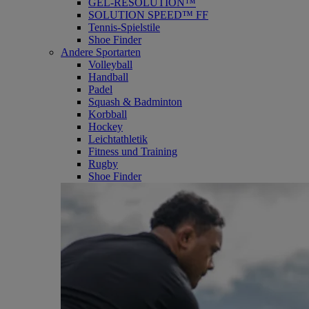
GEL-RESOLUTION™
SOLUTION SPEED™ FF
Tennis-Spielstile
Shoe Finder
Andere Sportarten
Volleyball
Handball
Padel
Squash & Badminton
Korbball
Hockey
Leichtathletik
Fitness und Training
Rugby
Shoe Finder