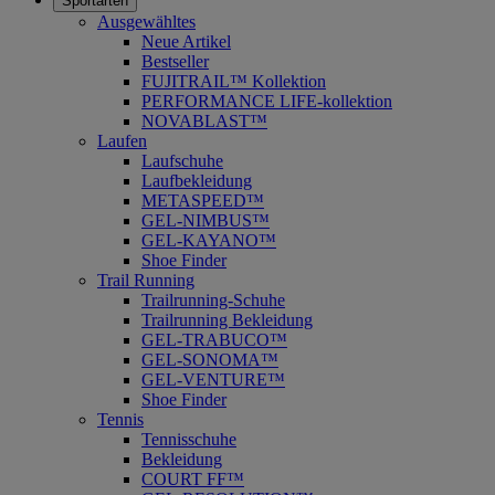
Sportarten
Ausgewähltes
Neue Artikel
Bestseller
FUJITRAIL™ Kollektion
PERFORMANCE LIFE-kollektion
NOVABLAST™
Laufen
Laufschuhe
Laufbekleidung
METASPEED™
GEL-NIMBUS™
GEL-KAYANO™
Shoe Finder
Trail Running
Trailrunning-Schuhe
Trailrunning Bekleidung
GEL-TRABUCO™
GEL-SONOMA™
GEL-VENTURE™
Shoe Finder
Tennis
Tennisschuhe
Bekleidung
COURT FF™