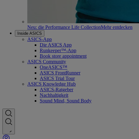
Neu: die Performance Life Collection
Mehr entdecken
Inside ASICS
ASICS-App
Die ASICS App
Runkeeper™-App
Book store appointment
ASICS Community
OneASICS™
ASICS FrontRunner
ASICS Trial Tour
ASICS Knowledge Hub
ASICS-Ratgeber
Nachhaltigkeit
Sound Mind, Sound Body