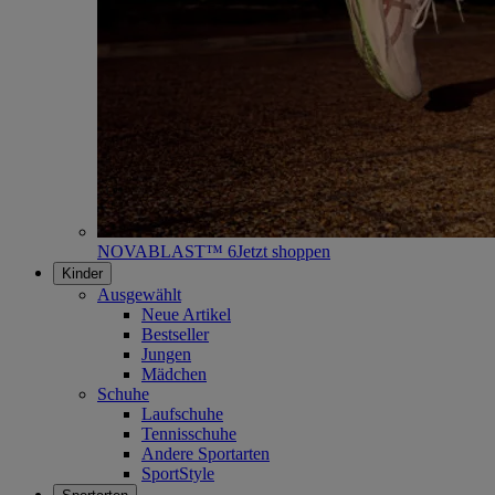
NOVABLAST™ 6
Jetzt shoppen
Kinder
Ausgewählt
Neue Artikel
Bestseller
Jungen
Mädchen
Schuhe
Laufschuhe
Tennisschuhe
Andere Sportarten
SportStyle