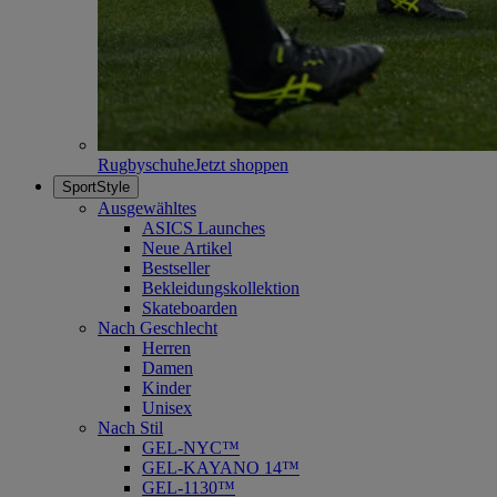
Rugbyschuhe
Jetzt shoppen
SportStyle
Ausgewähltes
ASICS Launches
Neue Artikel
Bestseller
Bekleidungskollektion
Skateboarden
Nach Geschlecht
Herren
Damen
Kinder
Unisex
Nach Stil
GEL-NYC™
GEL-KAYANO 14™
GEL-1130™