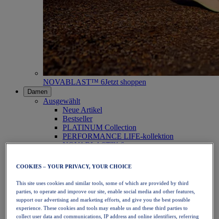
NOVABLAST™ 6
Jetzt shoppen
Damen
Ausgewählt
Neue Artikel
Bestseller
PLATINUM Collection
PERFORMANCE LIFE-kollektion
NOVABLAST™ 6
Schuhe
Laufen
COOKIES – YOUR PRIVACY, YOUR CHOICE
Trailrunning
Tennis
This site uses cookies and similar tools, some of which are provided by third
Volleyball
parties, to operate and improve our site, enable social media and other features,
Handball
support our advertising and marketing efforts, and give you the best possible
Padel
experience. These cookies and tools may enable us and these third parties to
Korbball
collect user data and communications, IP address and online identifiers, referring