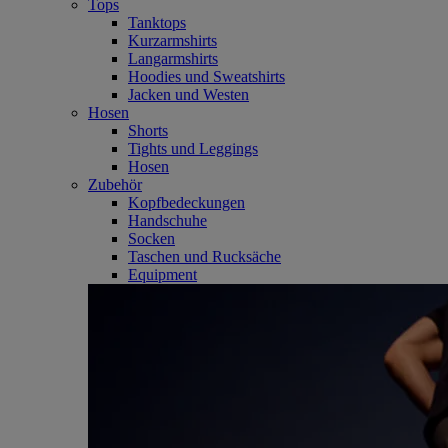
Tops
Tanktops
Kurzarmshirts
Langarmshirts
Hoodies und Sweatshirts
Jacken und Westen
Hosen
Shorts
Tights und Leggings
Hosen
Zubehör
Kopfbedeckungen
Handschuhe
Socken
Taschen und Rucksäche
Equipment