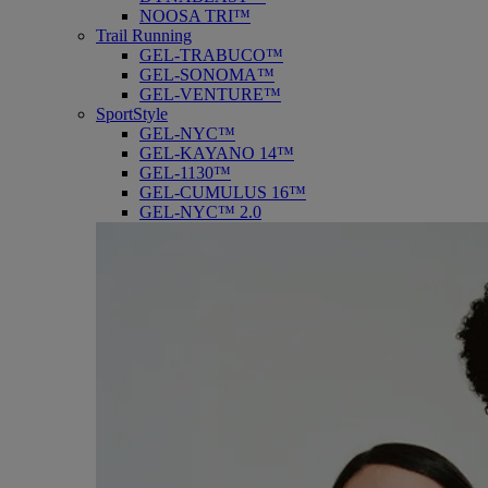
NOOSA TRI™
Trail Running
GEL-TRABUCO™
GEL-SONOMA™
GEL-VENTURE™
SportStyle
GEL-NYC™
GEL-KAYANO 14™
GEL-1130™
GEL-CUMULUS 16™
GEL-NYC™ 2.0