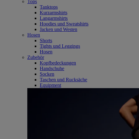
Tops
Tanktops
Kurzarmshirts
Langarmshirts
Hoodies und Sweatshirts
Jacken und Westen
Hosen
Shorts
Tights und Leggings
Hosen
Zubehör
Kopfbedeckungen
Handschuhe
Socken
Taschen und Rucksäche
Equipment