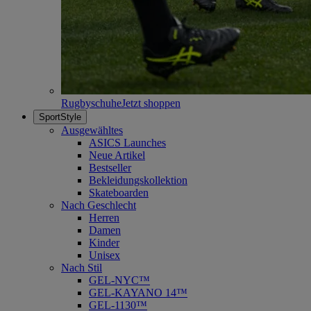
Rugbyschuhe
Jetzt shoppen
SportStyle
Ausgewähltes
ASICS Launches
Neue Artikel
Bestseller
Bekleidungskollektion
Skateboarden
Nach Geschlecht
Herren
Damen
Kinder
Unisex
Nach Stil
GEL-NYC™
GEL-KAYANO 14™
GEL-1130™