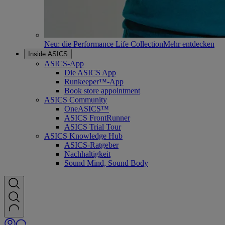
Neu: die Performance Life Collection
Mehr entdecken
Inside ASICS
ASICS-App
Die ASICS App
Runkeeper™-App
Book store appointment
ASICS Community
OneASICS™
ASICS FrontRunner
ASICS Trial Tour
ASICS Knowledge Hub
ASICS-Ratgeber
Nachhaltigkeit
Sound Mind, Sound Body