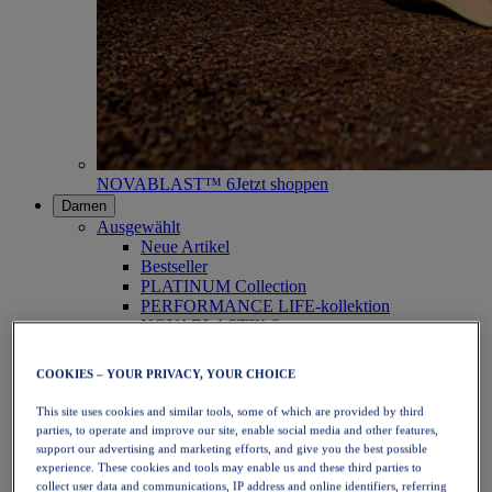
NOVABLAST™ 6
Jetzt shoppen
Damen
Ausgewählt
Neue Artikel
Bestseller
PLATINUM Collection
PERFORMANCE LIFE-kollektion
NOVABLAST™ 6
Schuhe
Laufen
COOKIES – YOUR PRIVACY, YOUR CHOICE
Trailrunning
Tennis
This site uses cookies and similar tools, some of which are provided by third
Volleyball
parties, to operate and improve our site, enable social media and other features,
Handball
support our advertising and marketing efforts, and give you the best possible
Padel
experience. These cookies and tools may enable us and these third parties to
Korbball
collect user data and communications, IP address and online identifiers, referring