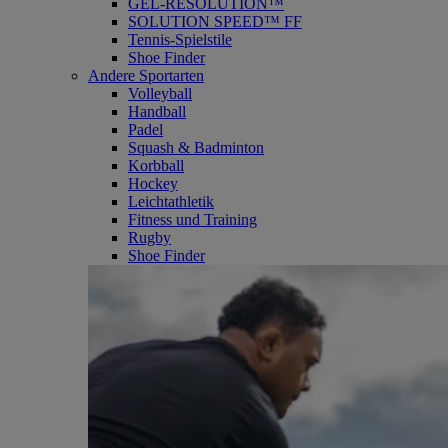
GEL-RESOLUTION™
SOLUTION SPEED™ FF
Tennis-Spielstile
Shoe Finder
Andere Sportarten
Volleyball
Handball
Padel
Squash & Badminton
Korbball
Hockey
Leichtathletik
Fitness und Training
Rugby
Shoe Finder