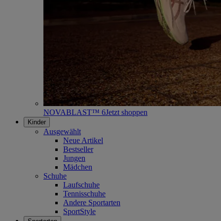
NOVABLAST™ 6
Jetzt shoppen
Kinder
Ausgewählt
Neue Artikel
Bestseller
Jungen
Mädchen
Schuhe
Laufschuhe
Tennisschuhe
Andere Sportarten
SportStyle