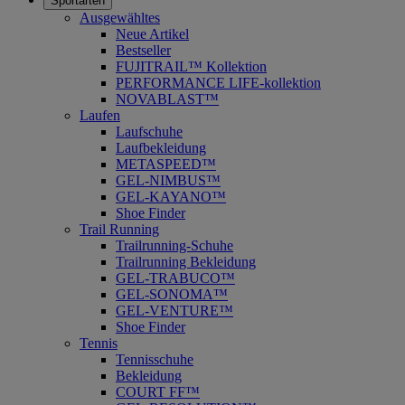
Sportarten
Ausgewähltes
Neue Artikel
Bestseller
FUJITRAIL™ Kollektion
PERFORMANCE LIFE-kollektion
NOVABLAST™
Laufen
Laufschuhe
Laufbekleidung
METASPEED™
GEL-NIMBUS™
GEL-KAYANO™
Shoe Finder
Trail Running
Trailrunning-Schuhe
Trailrunning Bekleidung
GEL-TRABUCO™
GEL-SONOMA™
GEL-VENTURE™
Shoe Finder
Tennis
Tennisschuhe
Bekleidung
COURT FF™