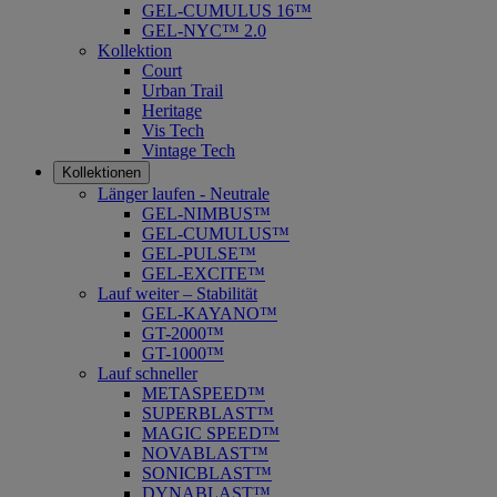
GEL-CUMULUS 16™
GEL-NYC™ 2.0
Kollektion
Court
Urban Trail
Heritage
Vis Tech
Vintage Tech
Kollektionen
Länger laufen - Neutrale
GEL-NIMBUS™
GEL-CUMULUS™
GEL-PULSE™
GEL-EXCITE™
Lauf weiter – Stabilität
GEL-KAYANO™
GT-2000™
GT-1000™
Lauf schneller
METASPEED™
SUPERBLAST™
MAGIC SPEED™
NOVABLAST™
SONICBLAST™
DYNABLAST™