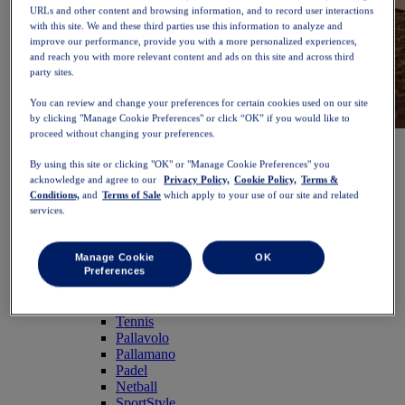
URLs and other content and browsing information, and to record user interactions
with this site. We and these third parties use this information to analyze and
improve our performance, provide you with a more personalized experiences,
and reach you with more relevant content and ads on this site and across third
party sites.
You can review and change your preferences for certain cookies used on our site
by clicking "Manage Cookie Preferences" or click “OK” if you would like to
proceed without changing your preferences.
NOVABLAST™ 6
Acquista ora
Donna
By using this site or clicking "OK" or "Manage Cookie Preferences" you
In evidenza
acknowledge and agree to our
Privacy Policy,
Cookie Policy,
Terms &
Nuovi arrivi
Conditions,
and
Terms of Sale
which apply to your use of our site and related
Bestseller
services.
PLATINUM Collection
Collezione PERFORMANCE LIFE
NOVABLAST™ 6
Manage Cookie
OK
Scarpe
Preferences
Running
Trail running
Tennis
Pallavolo
Pallamano
Padel
Netball
SportStyle