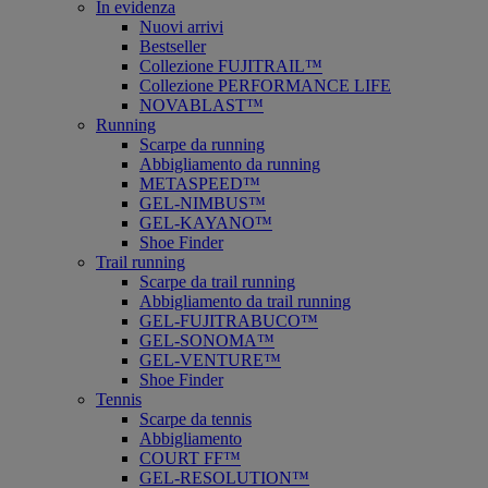
In evidenza
Nuovi arrivi
Bestseller
Collezione FUJITRAIL™
Collezione PERFORMANCE LIFE
NOVABLAST™
Running
Scarpe da running
Abbigliamento da running
METASPEED™
GEL-NIMBUS™
GEL-KAYANO™
Shoe Finder
Trail running
Scarpe da trail running
Abbigliamento da trail running
GEL-FUJITRABUCO™
GEL-SONOMA™
GEL-VENTURE™
Shoe Finder
Tennis
Scarpe da tennis
Abbigliamento
COURT FF™
GEL-RESOLUTION™