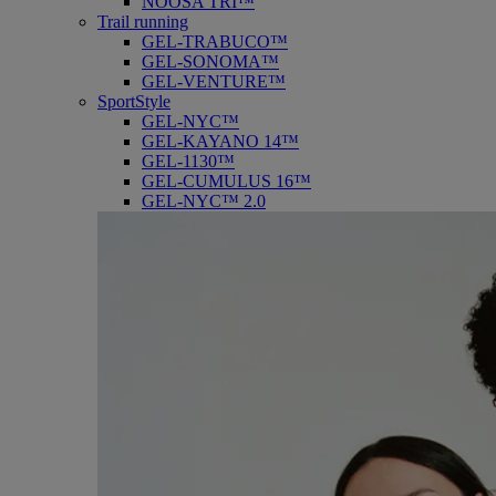
NOOSA TRI™
Trail running
GEL-TRABUCO™
GEL-SONOMA™
GEL-VENTURE™
SportStyle
GEL-NYC™
GEL-KAYANO 14™
GEL-1130™
GEL-CUMULUS 16™
GEL-NYC™ 2.0