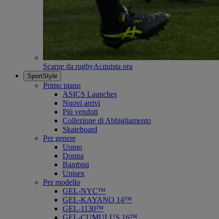
Scarpe da rugby
Acquista ora
SportStyle
Primo piano
ASICS Launches
Nuovi arrivi
Più venduti
Collezione di Abbigliamento
Skateboard
Per genere
Uomo
Donna
Bambini
Unisex
Per modello
GEL-NYC™
GEL-KAYANO 14™
GEL-1130™
GEL-CUMULUS 16™