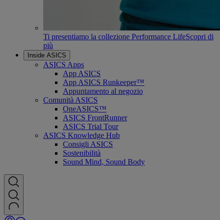
Ti presentiamo la collezione Performance Life
Scopri di
più
Inside ASICS
ASICS Apps
App ASICS
App ASICS Runkeeper™
Appuntamento al negozio
Comunità ASICS
OneASICS™
ASICS FrontRunner
ASICS Trial Tour
ASICS Knowledge Hub
Consigli ASICS
Sostenibilità
Sound Mind, Sound Body