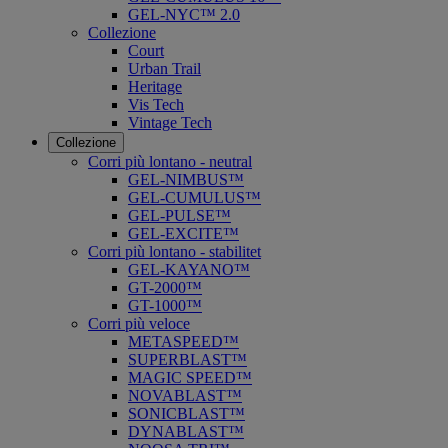
GEL-NYC™ 2.0
Collezione
Court
Urban Trail
Heritage
Vis Tech
Vintage Tech
Collezione
Corri più lontano - neutral
GEL-NIMBUS™
GEL-CUMULUS™
GEL-PULSE™
GEL-EXCITE™
Corri più lontano - stabilitet
GEL-KAYANO™
GT-2000™
GT-1000™
Corri più veloce
METASPEED™
SUPERBLAST™
MAGIC SPEED™
NOVABLAST™
SONICBLAST™
DYNABLAST™