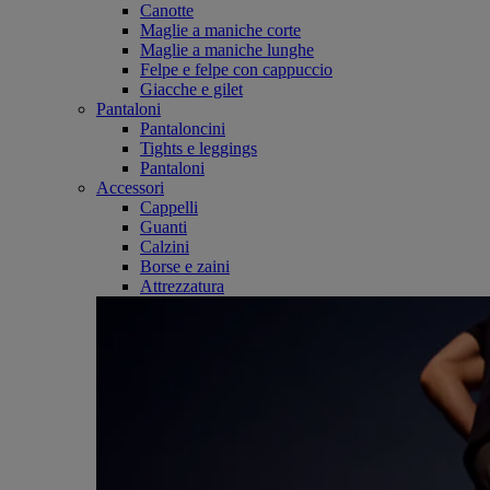
Canotte
Maglie a maniche corte
Maglie a maniche lunghe
Felpe e felpe con cappuccio
Giacche e gilet
Pantaloni
Pantaloncini
Tights e leggings
Pantaloni
Accessori
Cappelli
Guanti
Calzini
Borse e zaini
Attrezzatura