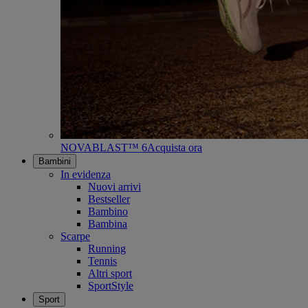
NOVABLAST™ 6
Acquista ora
Bambini
In evidenza
Nuovi arrivi
Bestseller
Bambino
Bambina
Scarpe
Running
Tennis
Altri sport
SportStyle
Sport