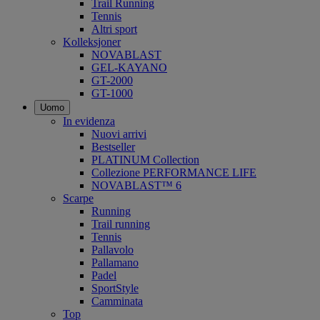
Trail Running
Tennis
Altri sport
Kolleksjoner
NOVABLAST
GEL-KAYANO
GT-2000
GT-1000
Uomo
In evidenza
Nuovi arrivi
Bestseller
PLATINUM Collection
Collezione PERFORMANCE LIFE
NOVABLAST™ 6
Scarpe
Running
Trail running
Tennis
Pallavolo
Pallamano
Padel
SportStyle
Camminata
Top