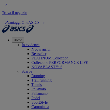
Trova il negozio
Vantaggi OneASICS
Uomo
In evidenza
Nuovi arrivi
Bestseller
PLATINUM Collection
Collezione PERFORMANCE LIFE
NOVABLAST™ 6
Scarpe
Running
Trail running
Tennis
Pallavolo
Pallamano
Padel
SportStyle
Camminata