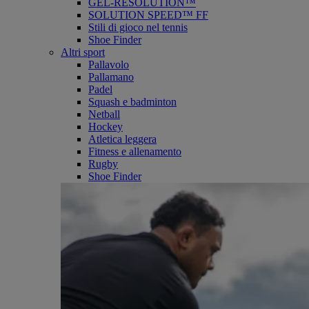
GEL-RESOLUTION™
SOLUTION SPEED™ FF
Stili di gioco nel tennis
Shoe Finder
Altri sport
Pallavolo
Pallamano
Padel
Squash e badminton
Netball
Hockey
Atletica leggera
Fitness e allenamento
Rugby
Shoe Finder