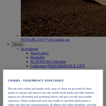
NOVABLAST™ 6
Acquista ora
Donna
In evidenza
Nuovi arrivi
Bestseller
PLATINUM Collection
Collezione PERFORMANCE LIFE
NOVABLAST™ 6
Scarpe
Running
COOKIES – YOUR PRIVACY, YOUR CHOICE
Trail running
Tennis
This site uses cookies and similar tools, some of which are provided by third
Pallavolo
parties, to operate and improve our site, enable social media and other features,
Pallamano
support our advertising and marketing efforts, and give you the best possible
Padel
experience. These cookies and tools may enable us and these third parties to
Netball
collect user data and communications, IP address and online identifiers, referring