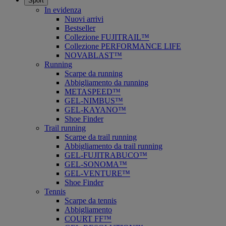
Sport
In evidenza
Nuovi arrivi
Bestseller
Collezione FUJITRAIL™
Collezione PERFORMANCE LIFE
NOVABLAST™
Running
Scarpe da running
Abbigliamento da running
METASPEED™
GEL-NIMBUS™
GEL-KAYANO™
Shoe Finder
Trail running
Scarpe da trail running
Abbigliamento da trail running
GEL-FUJITRABUCO™
GEL-SONOMA™
GEL-VENTURE™
Shoe Finder
Tennis
Scarpe da tennis
Abbigliamento
COURT FF™