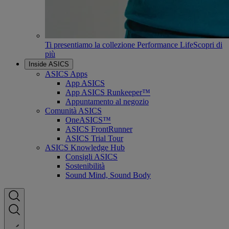
Ti presentiamo la collezione Performance Life
Scopri di
più
Inside ASICS
ASICS Apps
App ASICS
App ASICS Runkeeper™
Appuntamento al negozio
Comunità ASICS
OneASICS™
ASICS FrontRunner
ASICS Trial Tour
ASICS Knowledge Hub
Consigli ASICS
Sostenibilità
Sound Mind, Sound Body