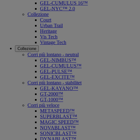
GEL-CUMULUS 16™
GEL-NYC™ 2.0
Collezione
Court
Urban Trail
Heritage
Vis Tech
Vintage Tech
Collezione
Corri più lontano - neutral
GEL-NIMBUS™
GEL-CUMULUS™
GEL-PULSE™
GEL-EXCITE™
Corri più lontano - stabilitet
GEL-KAYANO™
GT-2000™
GT-1000™
Corri più veloce
METASPEED™
SUPERBLAST™
MAGIC SPEED™
NOVABLAST™
SONICBLAST™
DYNABLAST™