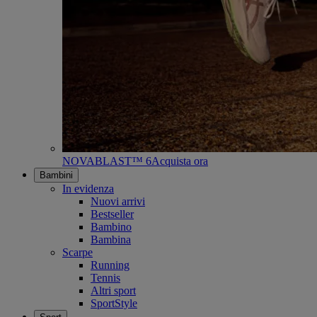
NOVABLAST™ 6
Acquista ora
Bambini
In evidenza
Nuovi arrivi
Bestseller
Bambino
Bambina
Scarpe
Running
Tennis
Altri sport
SportStyle