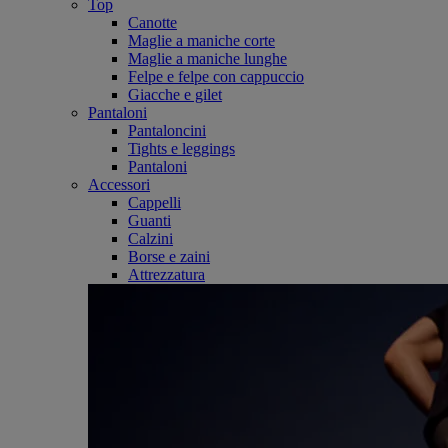
Top
Canotte
Maglie a maniche corte
Maglie a maniche lunghe
Felpe e felpe con cappuccio
Giacche e gilet
Pantaloni
Pantaloncini
Tights e leggings
Pantaloni
Accessori
Cappelli
Guanti
Calzini
Borse e zaini
Attrezzatura