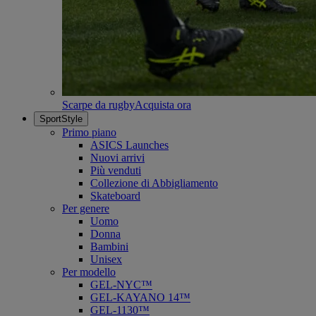
Scarpe da rugby
Acquista ora
SportStyle
Primo piano
ASICS Launches
Nuovi arrivi
Più venduti
Collezione di Abbigliamento
Skateboard
Per genere
Uomo
Donna
Bambini
Unisex
Per modello
GEL-NYC™
GEL-KAYANO 14™
GEL-1130™