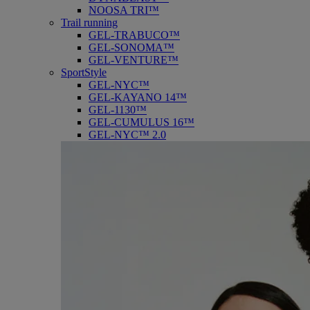
NOOSA TRI™
Trail running
GEL-TRABUCO™
GEL-SONOMA™
GEL-VENTURE™
SportStyle
GEL-NYC™
GEL-KAYANO 14™
GEL-1130™
GEL-CUMULUS 16™
GEL-NYC™ 2.0