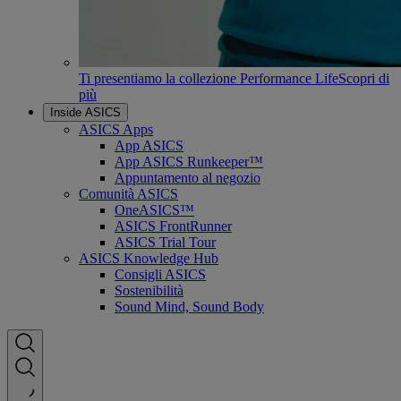
Ti presentiamo la collezione Performance Life
Scopri di
più
Inside ASICS
ASICS Apps
App ASICS
App ASICS Runkeeper™
Appuntamento al negozio
Comunità ASICS
OneASICS™
ASICS FrontRunner
ASICS Trial Tour
ASICS Knowledge Hub
Consigli ASICS
Sostenibilità
Sound Mind, Sound Body