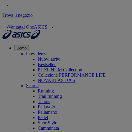
Trova il negozio
Vantaggi OneASICS
Uomo
In evidenza
Nuovi arrivi
Bestseller
PLATINUM Collection
Collezione PERFORMANCE LIFE
NOVABLAST™ 6
Scarpe
Running
Trail running
Tennis
Pallavolo
Pallamano
Padel
SportStyle
Camminata