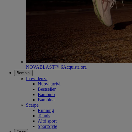
NOVABLAST™ 6
Acquista ora
Bambini
In evidenza
Nuovi arrivi
Bestseller
Bambino
Bambina
Scarpe
Running
Tennis
Altri sport
SportStyle