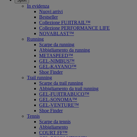
Sport
In evidenza
Nuovi arrivi
Bestseller
Collezione FUJITRAIL™
Collezione PERFORMANCE LIFE
NOVABLAST™
Running
Scarpe da running
Abbigliamento da running
METASPEED™
GEL-NIMBUS™
GEL-KAYANO™
Shoe Finder
Trail running
Scarpe da trail running
Abbigliamento da trail running
GEL-FUJITRABUCO™
GEL-SONOMA™
GEL-VENTURE™
Shoe Finder
Tennis
Scarpe da tennis
Abbigliamento
COURT FF™