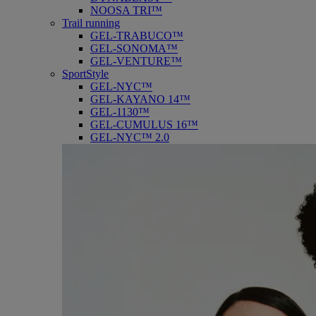
NOOSA TRI™
Trail running
GEL-TRABUCO™
GEL-SONOMA™
GEL-VENTURE™
SportStyle
GEL-NYC™
GEL-KAYANO 14™
GEL-1130™
GEL-CUMULUS 16™
GEL-NYC™ 2.0