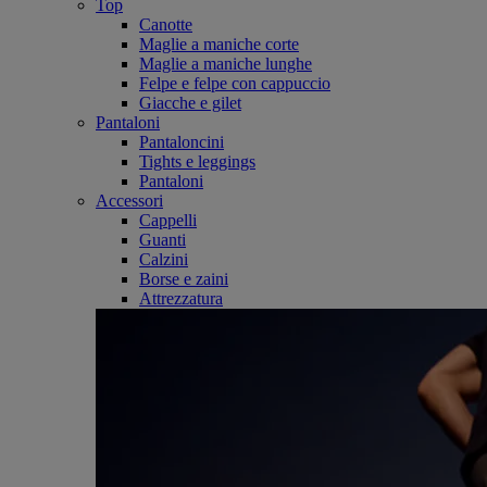
Top
Canotte
Maglie a maniche corte
Maglie a maniche lunghe
Felpe e felpe con cappuccio
Giacche e gilet
Pantaloni
Pantaloncini
Tights e leggings
Pantaloni
Accessori
Cappelli
Guanti
Calzini
Borse e zaini
Attrezzatura