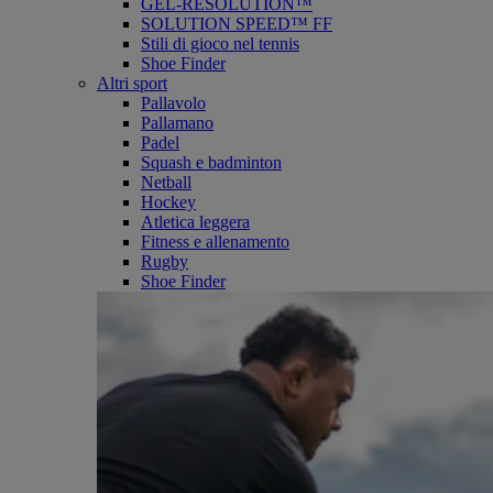
GEL-RESOLUTION™
SOLUTION SPEED™ FF
Stili di gioco nel tennis
Shoe Finder
Altri sport
Pallavolo
Pallamano
Padel
Squash e badminton
Netball
Hockey
Atletica leggera
Fitness e allenamento
Rugby
Shoe Finder