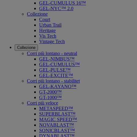
GEL-CUMULUS 16™
GEL-NYC™ 2.0
Collezione
Court
Urban Trail
Heritage
Vis Tech
Vintage Tech
Collezione
Corri più lontano - neutral
GEL-NIMBUS™
GEL-CUMULUS™
GEL-PULSE™
GEL-EXCITE™
Corri più lontano - stabilitet
GEL-KAYANO™
GT-2000™
GT-1000™
Corri più veloce
METASPEED™
SUPERBLAST™
MAGIC SPEED™
NOVABLAST™
SONICBLAST™
DYNABLAST™