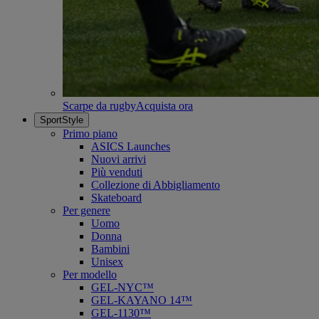
Scarpe da rugby
Acquista ora
SportStyle
Primo piano
ASICS Launches
Nuovi arrivi
Più venduti
Collezione di Abbigliamento
Skateboard
Per genere
Uomo
Donna
Bambini
Unisex
Per modello
GEL-NYC™
GEL-KAYANO 14™
GEL-1130™