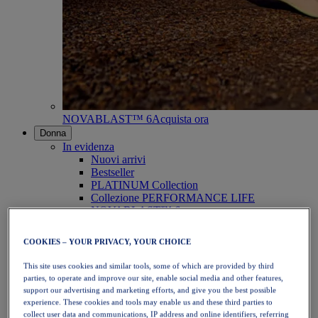
NOVABLAST™ 6
Acquista ora
Donna
In evidenza
Nuovi arrivi
Bestseller
PLATINUM Collection
Collezione PERFORMANCE LIFE
NOVABLAST™ 6
Scarpe
Running
COOKIES – YOUR PRIVACY, YOUR CHOICE
Trail running
Tennis
This site uses cookies and similar tools, some of which are provided by third
Pallavolo
parties, to operate and improve our site, enable social media and other features,
Pallamano
support our advertising and marketing efforts, and give you the best possible
Padel
experience. These cookies and tools may enable us and these third parties to
Netball
collect user data and communications, IP address and online identifiers, referring