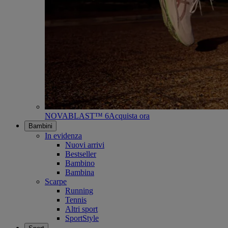
NOVABLAST™ 6
Acquista ora
Bambini
In evidenza
Nuovi arrivi
Bestseller
Bambino
Bambina
Scarpe
Running
Tennis
Altri sport
SportStyle