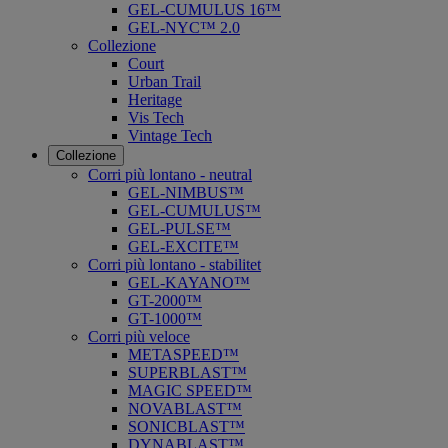
GEL-CUMULUS 16™
GEL-NYC™ 2.0
Collezione
Court
Urban Trail
Heritage
Vis Tech
Vintage Tech
Collezione
Corri più lontano - neutral
GEL-NIMBUS™
GEL-CUMULUS™
GEL-PULSE™
GEL-EXCITE™
Corri più lontano - stabilitet
GEL-KAYANO™
GT-2000™
GT-1000™
Corri più veloce
METASPEED™
SUPERBLAST™
MAGIC SPEED™
NOVABLAST™
SONICBLAST™
DYNABLAST™