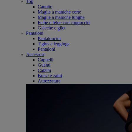
Top
Canotte
Maglie a maniche corte
Maglie a maniche lunghe
Felpe e felpe con cappuccio
Giacche e gilet
Pantaloni
Pantaloncini
Tights e leggings
Pantaloni
Accessori
Cappelli
Guanti
Calzini
Borse e zaini
Attrezzatura