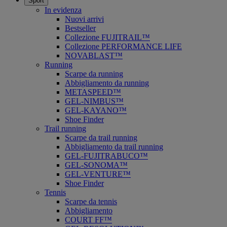
Sport
In evidenza
Nuovi arrivi
Bestseller
Collezione FUJITRAIL™
Collezione PERFORMANCE LIFE
NOVABLAST™
Running
Scarpe da running
Abbigliamento da running
METASPEED™
GEL-NIMBUS™
GEL-KAYANO™
Shoe Finder
Trail running
Scarpe da trail running
Abbigliamento da trail running
GEL-FUJITRABUCO™
GEL-SONOMA™
GEL-VENTURE™
Shoe Finder
Tennis
Scarpe da tennis
Abbigliamento
COURT FF™