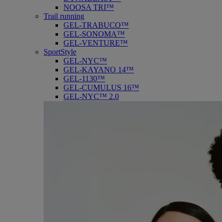
NOOSA TRI™
Trail running
GEL-TRABUCO™
GEL-SONOMA™
GEL-VENTURE™
SportStyle
GEL-NYC™
GEL-KAYANO 14™
GEL-1130™
GEL-CUMULUS 16™
GEL-NYC™ 2.0