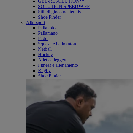
GEL-RESOLUTION™
SOLUTION SPEED™ FF
Stili di gioco nel tennis
Shoe Finder
Altri sport
Pallavolo
Pallamano
Padel
Squash e badminton
Netball
Hockey
Atletica leggera
Fitness e allenamento
Rugby
Shoe Finder