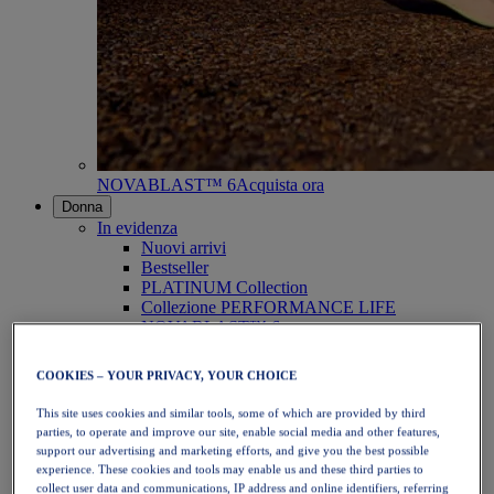
NOVABLAST™ 6
Acquista ora
Donna
In evidenza
Nuovi arrivi
Bestseller
PLATINUM Collection
Collezione PERFORMANCE LIFE
NOVABLAST™ 6
Scarpe
Running
COOKIES – YOUR PRIVACY, YOUR CHOICE
Trail running
Tennis
This site uses cookies and similar tools, some of which are provided by third
Pallavolo
parties, to operate and improve our site, enable social media and other features,
Pallamano
support our advertising and marketing efforts, and give you the best possible
Padel
experience. These cookies and tools may enable us and these third parties to
Netball
collect user data and communications, IP address and online identifiers, referring