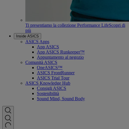
Ti presentiamo la collezione Performance Life
Scopri di
più
Inside ASICS
ASICS Apps
App ASICS
App ASICS Runkeeper™
Appuntamento al negozio
Comunità ASICS
OneASICS™
ASICS FrontRunner
ASICS Trial Tour
ASICS Knowledge Hub
Consigli ASICS
Sostenibilità
Sound Mind, Sound Body