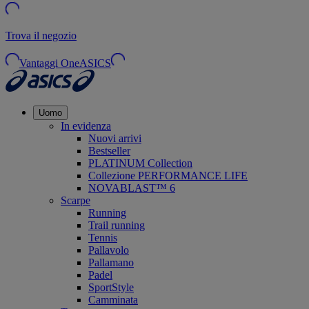
Trova il negozio
Vantaggi OneASICS
Uomo
In evidenza
Nuovi arrivi
Bestseller
PLATINUM Collection
Collezione PERFORMANCE LIFE
NOVABLAST™ 6
Scarpe
Running
Trail running
Tennis
Pallavolo
Pallamano
Padel
SportStyle
Camminata