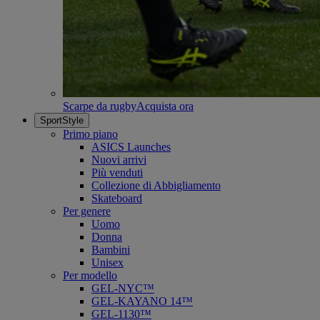
Scarpe da rugby
Acquista ora
SportStyle
Primo piano
ASICS Launches
Nuovi arrivi
Più venduti
Collezione di Abbigliamento
Skateboard
Per genere
Uomo
Donna
Bambini
Unisex
Per modello
GEL-NYC™
GEL-KAYANO 14™
GEL-1130™