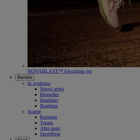
NOVABLAST™ 6
Acquista ora
Bambini
In evidenza
Nuovi arrivi
Bestseller
Bambino
Bambina
Scarpe
Running
Tennis
Altri sport
SportStyle