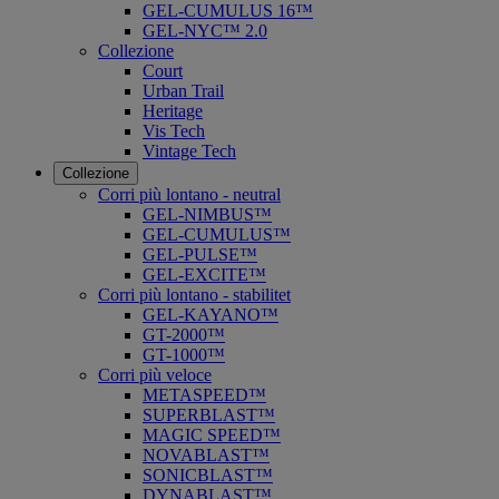
GEL-CUMULUS 16™
GEL-NYC™ 2.0
Collezione
Court
Urban Trail
Heritage
Vis Tech
Vintage Tech
Collezione
Corri più lontano - neutral
GEL-NIMBUS™
GEL-CUMULUS™
GEL-PULSE™
GEL-EXCITE™
Corri più lontano - stabilitet
GEL-KAYANO™
GT-2000™
GT-1000™
Corri più veloce
METASPEED™
SUPERBLAST™
MAGIC SPEED™
NOVABLAST™
SONICBLAST™
DYNABLAST™