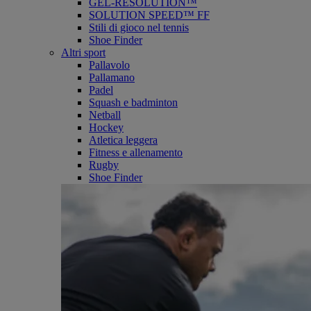
GEL-RESOLUTION™
SOLUTION SPEED™ FF
Stili di gioco nel tennis
Shoe Finder
Altri sport
Pallavolo
Pallamano
Padel
Squash e badminton
Netball
Hockey
Atletica leggera
Fitness e allenamento
Rugby
Shoe Finder