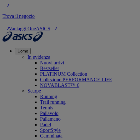
Trova il negozio
Vantaggi OneASICS
Uomo
In evidenza
Nuovi arrivi
Bestseller
PLATINUM Collection
Collezione PERFORMANCE LIFE
NOVABLAST™ 6
Scarpe
Running
Trail running
Tennis
Pallavolo
Pallamano
Padel
SportStyle
Camminata