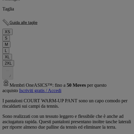
Taglia
Guida alle taglie
XS
S
M
L
XL
2XL
.
.
.
Membri OneASICS™: fino a
50
Moves
per questo
acquisto
Iscriviti gratis / Accedi
I pantaloni COURT WARM-UP PANT sono un capo comodo per
riscaldarti sui campi da tennis.
Sono realizzati con un tessuto leggero e flessibile che è anche ad
asciugatura rapida. Questi pantaloni presentano inoltre tasche laterali
per riporre almeno due palline da tennis ed eliminare la terra.