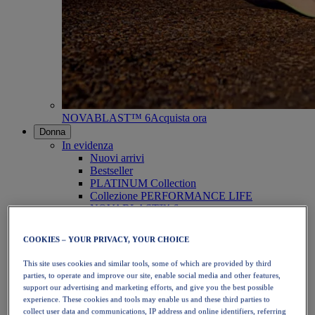
NOVABLAST™ 6
Acquista ora
Donna
In evidenza
Nuovi arrivi
Bestseller
PLATINUM Collection
Collezione PERFORMANCE LIFE
NOVABLAST™ 6
Scarpe
Running
COOKIES – YOUR PRIVACY, YOUR CHOICE
Trail running
Tennis
This site uses cookies and similar tools, some of which are provided by third
Pallavolo
parties, to operate and improve our site, enable social media and other features,
Pallamano
support our advertising and marketing efforts, and give you the best possible
Padel
experience. These cookies and tools may enable us and these third parties to
Netball
collect user data and communications, IP address and online identifiers, referring