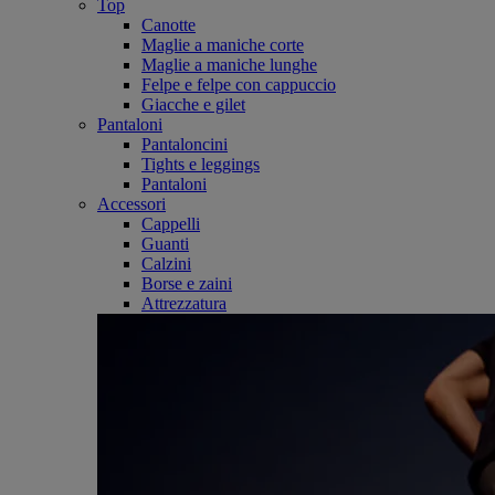
Top
Canotte
Maglie a maniche corte
Maglie a maniche lunghe
Felpe e felpe con cappuccio
Giacche e gilet
Pantaloni
Pantaloncini
Tights e leggings
Pantaloni
Accessori
Cappelli
Guanti
Calzini
Borse e zaini
Attrezzatura