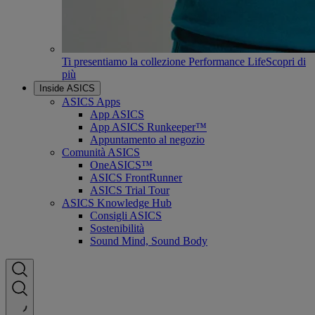
Ti presentiamo la collezione Performance Life
Scopri di
più
Inside ASICS
ASICS Apps
App ASICS
App ASICS Runkeeper™
Appuntamento al negozio
Comunità ASICS
OneASICS™
ASICS FrontRunner
ASICS Trial Tour
ASICS Knowledge Hub
Consigli ASICS
Sostenibilità
Sound Mind, Sound Body