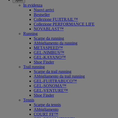
Sport
In evidenza
Nuovi arrivi
Bestseller
Collezione FUJITRAIL™
Collezione PERFORMANCE LIFE
NOVABLAST™
Running
Scarpe da running
Abbigliamento da running
METASPEED™
GEL-NIMBUS™
GEL-KAYANO™
Shoe Finder
Trail running
Scarpe da trail running
Abbigliamento da trail running
GEL-FUJITRABUCO™
GEL-SONOMA™
GEL-VENTURE™
Shoe Finder
Tennis
Scarpe da tennis
Abbigliamento
COURT FF™