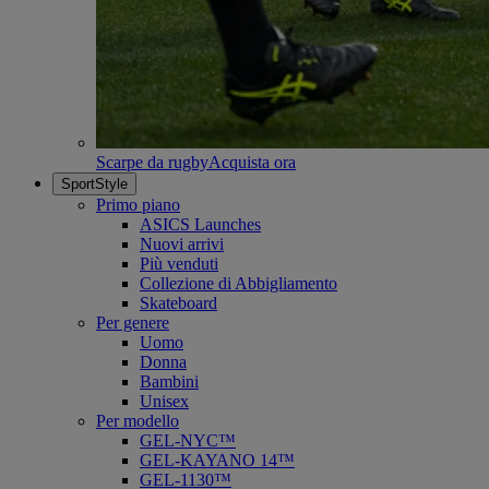
Scarpe da rugby
Acquista ora
SportStyle
Primo piano
ASICS Launches
Nuovi arrivi
Più venduti
Collezione di Abbigliamento
Skateboard
Per genere
Uomo
Donna
Bambini
Unisex
Per modello
GEL-NYC™
GEL-KAYANO 14™
GEL-1130™