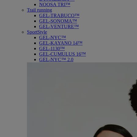
NOOSA TRI™
Trail running
GEL-TRABUCO™
GEL-SONOMA™
GEL-VENTURE™
SportStyle
GEL-NYC™
GEL-KAYANO 14™
GEL-1130™
GEL-CUMULUS 16™
GEL-NYC™ 2.0