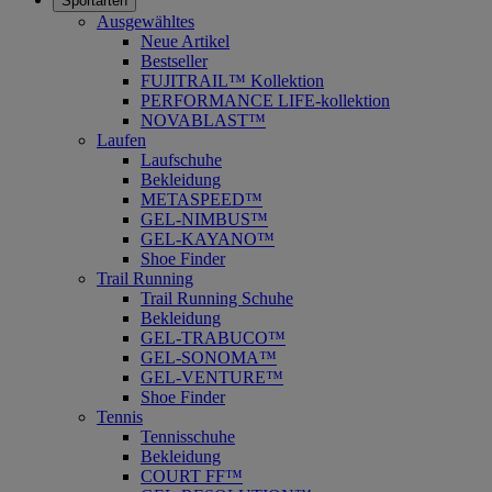
Sportarten
Ausgewähltes
Neue Artikel
Bestseller
FUJITRAIL™ Kollektion
PERFORMANCE LIFE-kollektion
NOVABLAST™
Laufen
Laufschuhe
Bekleidung
METASPEED™
GEL-NIMBUS™
GEL-KAYANO™
Shoe Finder
Trail Running
Trail Running Schuhe
Bekleidung
GEL-TRABUCO™
GEL-SONOMA™
GEL-VENTURE™
Shoe Finder
Tennis
Tennisschuhe
Bekleidung
COURT FF™