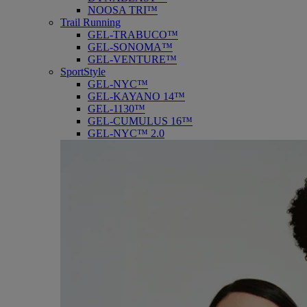
NOOSA TRI™
Trail Running
GEL-TRABUCO™
GEL-SONOMA™
GEL-VENTURE™
SportStyle
GEL-NYC™
GEL-KAYANO 14™
GEL-1130™
GEL-CUMULUS 16™
GEL-NYC™ 2.0