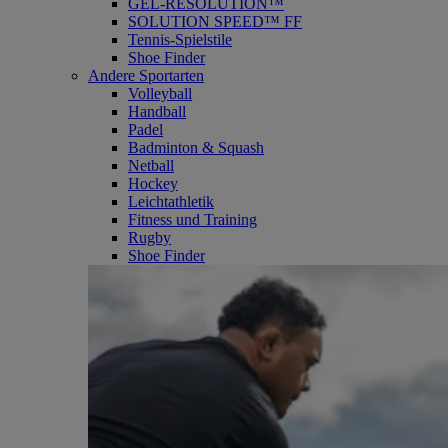
GEL-RESOLUTION™
SOLUTION SPEED™ FF
Tennis-Spielstile
Shoe Finder
Andere Sportarten
Volleyball
Handball
Padel
Badminton & Squash
Netball
Hockey
Leichtathletik
Fitness und Training
Rugby
Shoe Finder