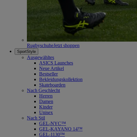
Rugbyschuhe
Jetzt shoppen
SportStyle
Ausgewähltes
ASICS Launches
Neue Artikel
Bestseller
Bekleidungskollektion
Skateboarden
Nach Geschlecht
Herren
Damen
Kinder
Unisex
Nach Stil
GEL-NYC™
GEL-KAYANO 14™
GEL-1130™