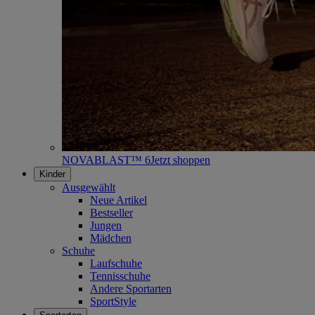
NOVABLAST™ 6
Jetzt shoppen
Kinder
Ausgewählt
Neue Artikel
Bestseller
Jungen
Mädchen
Schuhe
Laufschuhe
Tennisschuhe
Andere Sportarten
SportStyle