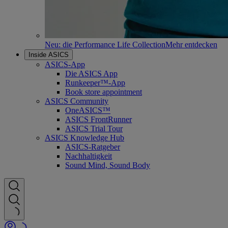
Neu: die Performance Life Collection
Mehr entdecken
Inside ASICS
ASICS-App
Die ASICS App
Runkeeper™-App
Book store appointment
ASICS Community
OneASICS™
ASICS FrontRunner
ASICS Trial Tour
ASICS Knowledge Hub
ASICS-Ratgeber
Nachhaltigkeit
Sound Mind, Sound Body