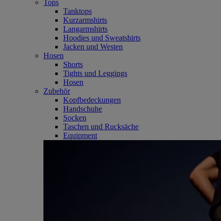
Tops
Tanktops
Kurzarmshirts
Langarmshirts
Hoodies und Sweatshirts
Jacken und Westen
Hosen
Shorts
Tights und Leggings
Hosen
Zubehör
Kopfbedeckungen
Handschuhe
Socken
Taschen und Rucksäche
Equipment