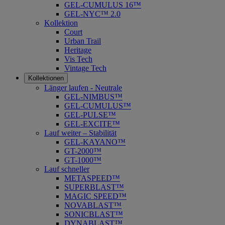
GEL-CUMULUS 16™
GEL-NYC™ 2.0
Kollektion
Court
Urban Trail
Heritage
Vis Tech
Vintage Tech
Kollektionen
Länger laufen - Neutrale
GEL-NIMBUS™
GEL-CUMULUS™
GEL-PULSE™
GEL-EXCITE™
Lauf weiter – Stabilität
GEL-KAYANO™
GT-2000™
GT-1000™
Lauf schneller
METASPEED™
SUPERBLAST™
MAGIC SPEED™
NOVABLAST™
SONICBLAST™
DYNABLAST™