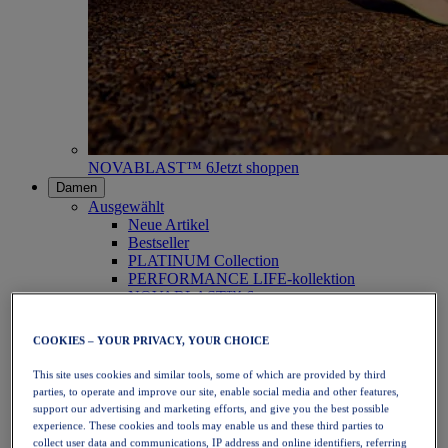
NOVABLAST™ 6
Jetzt shoppen
Damen
Ausgewählt
Neue Artikel
Bestseller
PLATINUM Collection
PERFORMANCE LIFE-kollektion
NOVABLAST™ 6
Schuhe
Laufen
COOKIES – YOUR PRIVACY, YOUR CHOICE
Trailrunning
Tennis
This site uses cookies and similar tools, some of which are provided by third
Volleyball
parties, to operate and improve our site, enable social media and other features,
Handball
support our advertising and marketing efforts, and give you the best possible
Padel
experience. These cookies and tools may enable us and these third parties to
Korbball
collect user data and communications, IP address and online identifiers, referring