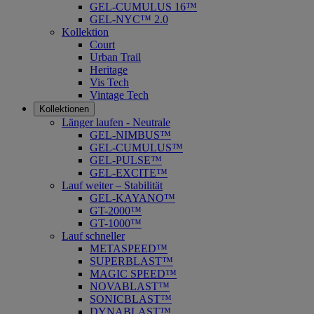
GEL-CUMULUS 16™
GEL-NYC™ 2.0
Kollektion
Court
Urban Trail
Heritage
Vis Tech
Vintage Tech
Kollektionen
Länger laufen - Neutrale
GEL-NIMBUS™
GEL-CUMULUS™
GEL-PULSE™
GEL-EXCITE™
Lauf weiter – Stabilität
GEL-KAYANO™
GT-2000™
GT-1000™
Lauf schneller
METASPEED™
SUPERBLAST™
MAGIC SPEED™
NOVABLAST™
SONICBLAST™
DYNABLAST™