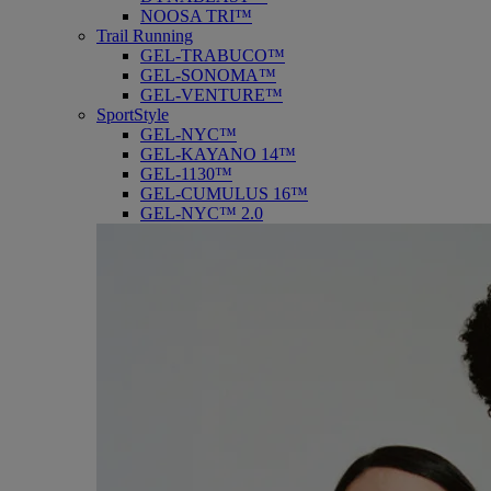
NOOSA TRI™
Trail Running
GEL-TRABUCO™
GEL-SONOMA™
GEL-VENTURE™
SportStyle
GEL-NYC™
GEL-KAYANO 14™
GEL-1130™
GEL-CUMULUS 16™
GEL-NYC™ 2.0