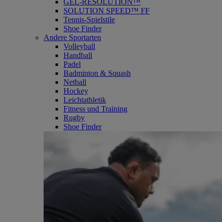
GEL-RESOLUTION™
SOLUTION SPEED™ FF
Tennis-Spielstile
Shoe Finder
Andere Sportarten
Volleyball
Handball
Padel
Badminton & Squash
Netball
Hockey
Leichtathletik
Fitness und Training
Rugby
Shoe Finder