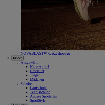
NOVABLAST™ 6
Jetzt shoppen
Kinder
Ausgewählt
Neue Artikel
Bestseller
Jungen
Mädchen
Schuhe
Laufschuhe
Tennisschuhe
Andere Sportarten
SportStyle