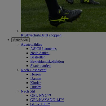
Rugbyschuhe
Jetzt shoppen
SportStyle
Ausgewähltes
ASICS Launches
Neue Artikel
Bestseller
Bekleidungskollektion
Skateboarden
Nach Geschlecht
Herren
Damen
Kinder
Unisex
Nach Stil
GEL-NYC™
GEL-KAYANO 14™
GEL-1130™