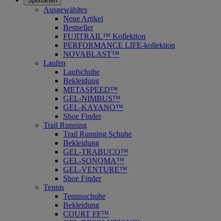
Sportarten
Ausgewähltes
Neue Artikel
Bestseller
FUJITRAIL™ Kollektion
PERFORMANCE LIFE-kollektion
NOVABLAST™
Laufen
Laufschuhe
Bekleidung
METASPEED™
GEL-NIMBUS™
GEL-KAYANO™
Shoe Finder
Trail Running
Trail Running Schuhe
Bekleidung
GEL-TRABUCO™
GEL-SONOMA™
GEL-VENTURE™
Shoe Finder
Tennis
Tennisschuhe
Bekleidung
COURT FF™