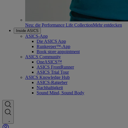
Neu: die Performance Life Collection
Mehr entdecken
Inside ASICS
ASICS-App
Die ASICS App
Runkeeper™-App
Book store appointment
ASICS Community
OneASICS™
ASICS FrontRunner
ASICS Trial Tour
ASICS Knowledge Hub
ASICS-Ratgeber
Nachhaltigkeit
Sound Mind, Sound Body