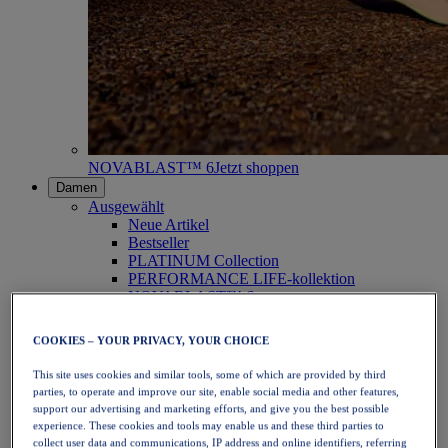
NOVABLAST™ 6
Jetzt shoppen
Damen
Ausgewählt
Neue Artikel
Bestseller
PLATINUM Collection
PERFORMANCE LIFE-kollektion
NOVABLAST™ 6
Schuhe
Laufen
COOKIES – YOUR PRIVACY, YOUR CHOICE
Trailrunning
Tennis
This site uses cookies and similar tools, some of which are provided by third
Volleyball
parties, to operate and improve our site, enable social media and other features,
Handball
support our advertising and marketing efforts, and give you the best possible
Padel
experience. These cookies and tools may enable us and these third parties to
Korbball
collect user data and communications, IP address and online identifiers, referring