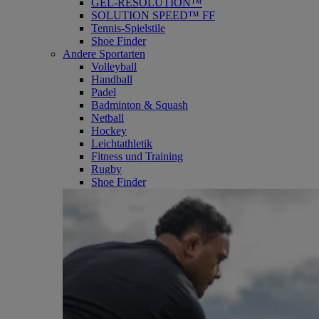
GEL-RESOLUTION™
SOLUTION SPEED™ FF
Tennis-Spielstile
Shoe Finder
Andere Sportarten
Volleyball
Handball
Padel
Badminton & Squash
Netball
Hockey
Leichtathletik
Fitness und Training
Rugby
Shoe Finder