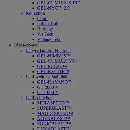
GEL-CUMULUS 16™
GEL-NYC™ 2.0
Kollektion
Court
Urban Trail
Heritage
Vis Tech
Vintage Tech
Kollektionen
Länger laufen - Neutrale
GEL-NIMBUS™
GEL-CUMULUS™
GEL-PULSE™
GEL-EXCITE™
Lauf weiter – Stabilität
GEL-KAYANO™
GT-2000™
GT-1000™
Lauf schneller
METASPEED™
SUPERBLAST™
MAGIC SPEED™
NOVABLAST™
SONICBLAST™
DYNABLAST™