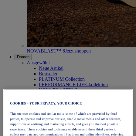
NOVABLAST™ 6
Jetzt shoppen
Damen
Ausgewählt
Neue Artikel
Bestseller
PLATINUM Collection
PERFORMANCE LIFE-kollektion
NOVABLAST™ 6
Schuhe
Laufen
COOKIES – YOUR PRIVACY, YOUR CHOICE
Trailrunning
Tennis
This site uses cookies and similar tools, some of which are provided by third
Volleyball
parties, to operate and improve our site, enable social media and other features,
Handball
support our advertising and marketing efforts, and give you the best possible
Padel
experience. These cookies and tools may enable us and these third parties to
Korbball
collect user data and communications, IP address and online identifiers, referring