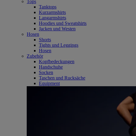
Tops
Tanktops
Kurzarmshirts
Langarmshirts
Hoodies und Sweatshirts
Jacken und Westen
Hosen
Shorts
Tights und Leggings
Hosen
Zubehör
Kopfbedeckungen
Handschuhe
Socken
Taschen und Rucksäche
Equipment