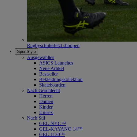
Rugbyschuhe
Jetzt shoppen
SportStyle
Ausgewähltes
ASICS Launches
Neue Artikel
Bestseller
Bekleidungskollektion
Skateboarden
Nach Geschlecht
Herren
Damen
Kinder
Unisex
Nach Stil
GEL-NYC™
GEL-KAYANO 14™
GEL-1130™