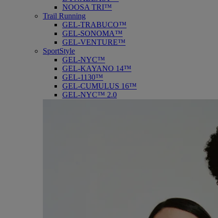
NOOSA TRI™
Trail Running
GEL-TRABUCO™
GEL-SONOMA™
GEL-VENTURE™
SportStyle
GEL-NYC™
GEL-KAYANO 14™
GEL-1130™
GEL-CUMULUS 16™
GEL-NYC™ 2.0