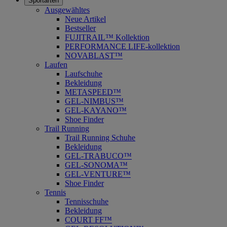
Sportarten
Ausgewähltes
Neue Artikel
Bestseller
FUJITRAIL™ Kollektion
PERFORMANCE LIFE-kollektion
NOVABLAST™
Laufen
Laufschuhe
Bekleidung
METASPEED™
GEL-NIMBUS™
GEL-KAYANO™
Shoe Finder
Trail Running
Trail Running Schuhe
Bekleidung
GEL-TRABUCO™
GEL-SONOMA™
GEL-VENTURE™
Shoe Finder
Tennis
Tennisschuhe
Bekleidung
COURT FF™