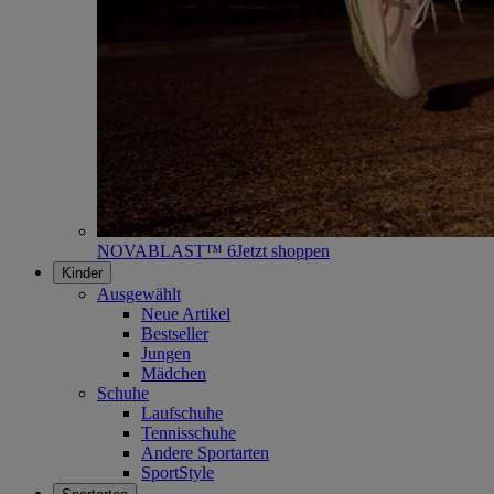
NOVABLAST™ 6
Jetzt shoppen
Kinder
Ausgewählt
Neue Artikel
Bestseller
Jungen
Mädchen
Schuhe
Laufschuhe
Tennisschuhe
Andere Sportarten
SportStyle