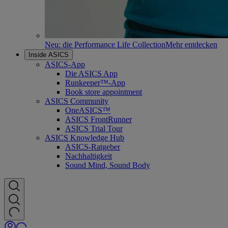
Neu: die Performance Life Collection
Mehr entdecken
Inside ASICS
ASICS-App
Die ASICS App
Runkeeper™-App
Book store appointment
ASICS Community
OneASICS™
ASICS FrontRunner
ASICS Trial Tour
ASICS Knowledge Hub
ASICS-Ratgeber
Nachhaltigkeit
Sound Mind, Sound Body