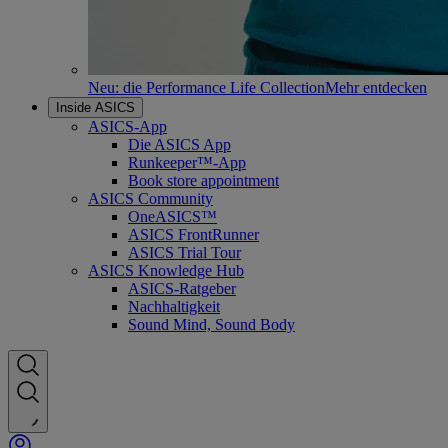
Neu: die Performance Life Collection
Mehr entdecken
Inside ASICS
ASICS-App
Die ASICS App
Runkeeper™-App
Book store appointment
ASICS Community
OneASICS™
ASICS FrontRunner
ASICS Trial Tour
ASICS Knowledge Hub
ASICS-Ratgeber
Nachhaltigkeit
Sound Mind, Sound Body