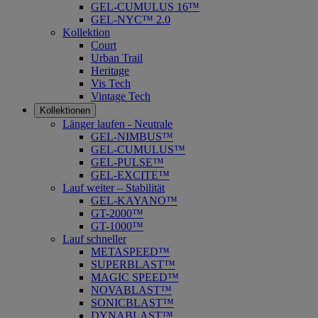
GEL-CUMULUS 16™
GEL-NYC™ 2.0
Kollektion
Court
Urban Trail
Heritage
Vis Tech
Vintage Tech
Kollektionen
Länger laufen - Neutrale
GEL-NIMBUS™
GEL-CUMULUS™
GEL-PULSE™
GEL-EXCITE™
Lauf weiter – Stabilität
GEL-KAYANO™
GT-2000™
GT-1000™
Lauf schneller
METASPEED™
SUPERBLAST™
MAGIC SPEED™
NOVABLAST™
SONICBLAST™
DYNABLAST™