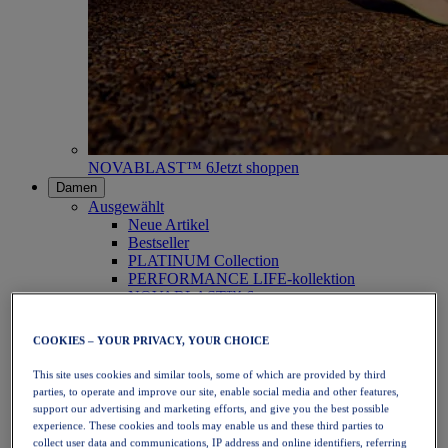
NOVABLAST™ 6
Jetzt shoppen
Damen
Ausgewählt
Neue Artikel
Bestseller
PLATINUM Collection
PERFORMANCE LIFE-kollektion
NOVABLAST™ 6
Schuhe
Laufen
COOKIES – YOUR PRIVACY, YOUR CHOICE
Trailrunning
Tennis
This site uses cookies and similar tools, some of which are provided by third
Volleyball
parties, to operate and improve our site, enable social media and other features,
Handball
support our advertising and marketing efforts, and give you the best possible
Padel
experience. These cookies and tools may enable us and these third parties to
Korbball
collect user data and communications, IP address and online identifiers, referring