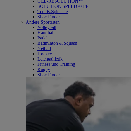
GEL-RESOLUTION™
SOLUTION SPEED™ FF
Tennis-Spielstile
Shoe Finder
Andere Sportarten
Volleyball
Handball
Padel
Badminton & Squash
Netball
Hockey
Leichtathletik
Fitness und Training
Rugby
Shoe Finder