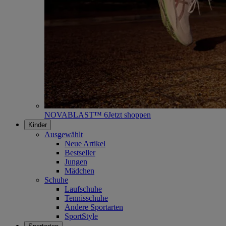
NOVABLAST™ 6
Jetzt shoppen
Kinder
Ausgewählt
Neue Artikel
Bestseller
Jungen
Mädchen
Schuhe
Laufschuhe
Tennisschuhe
Andere Sportarten
SportStyle