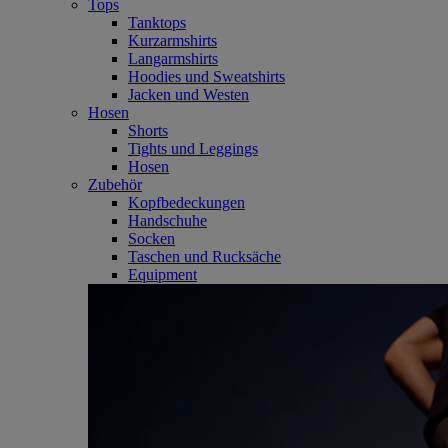
Tops
Tanktops
Kurzarmshirts
Langarmshirts
Hoodies und Sweatshirts
Jacken und Westen
Hosen
Shorts
Tights und Leggings
Hosen
Zubehör
Kopfbedeckungen
Handschuhe
Socken
Taschen und Rucksäche
Equipment