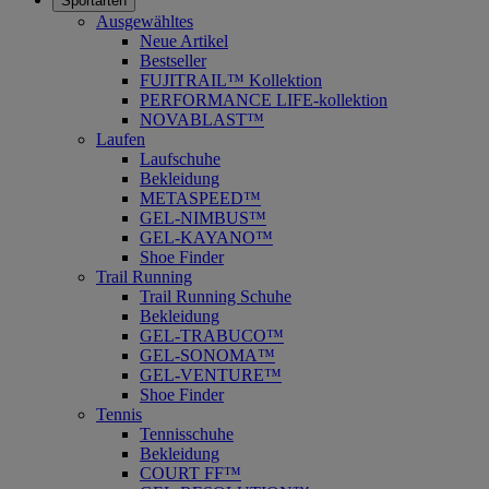
Sportarten
Ausgewähltes
Neue Artikel
Bestseller
FUJITRAIL™ Kollektion
PERFORMANCE LIFE-kollektion
NOVABLAST™
Laufen
Laufschuhe
Bekleidung
METASPEED™
GEL-NIMBUS™
GEL-KAYANO™
Shoe Finder
Trail Running
Trail Running Schuhe
Bekleidung
GEL-TRABUCO™
GEL-SONOMA™
GEL-VENTURE™
Shoe Finder
Tennis
Tennisschuhe
Bekleidung
COURT FF™