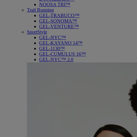
NOOSA TRI™
Trail Running
GEL-TRABUCO™
GEL-SONOMA™
GEL-VENTURE™
SportStyle
GEL-NYC™
GEL-KAYANO 14™
GEL-1130™
GEL-CUMULUS 16™
GEL-NYC™ 2.0