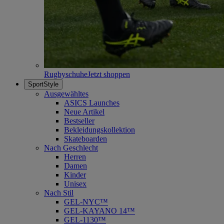
Rugbyschuhe
Jetzt shoppen
SportStyle
Ausgewähltes
ASICS Launches
Neue Artikel
Bestseller
Bekleidungskollektion
Skateboarden
Nach Geschlecht
Herren
Damen
Kinder
Unisex
Nach Stil
GEL-NYC™
GEL-KAYANO 14™
GEL-1130™