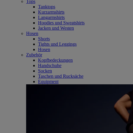
Tops
Tanktops
Kurzarmshirts
Langarmshirts
Hoodies und Sweatshirts
Jacken und Westen
Hosen
Shorts
Tights und Leggings
Hosen
Zubehör
Kopfbedeckungen
Handschuhe
Socken
Taschen und Rucksäche
Equipment