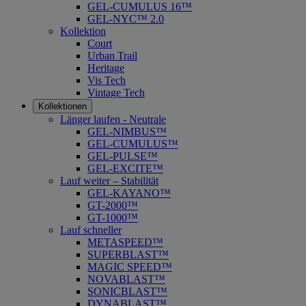
GEL-CUMULUS 16™
GEL-NYC™ 2.0
Kollektion
Court
Urban Trail
Heritage
Vis Tech
Vintage Tech
Kollektionen
Länger laufen - Neutrale
GEL-NIMBUS™
GEL-CUMULUS™
GEL-PULSE™
GEL-EXCITE™
Lauf weiter – Stabilität
GEL-KAYANO™
GT-2000™
GT-1000™
Lauf schneller
METASPEED™
SUPERBLAST™
MAGIC SPEED™
NOVABLAST™
SONICBLAST™
DYNABLAST™