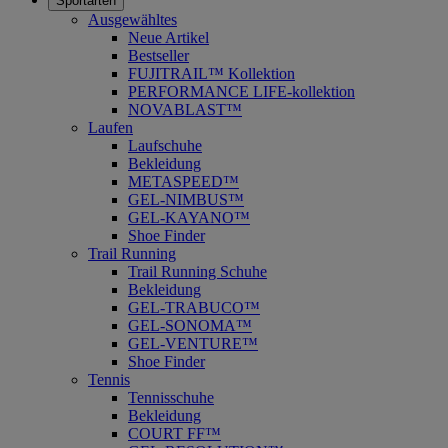
Sportarten
Ausgewähltes
Neue Artikel
Bestseller
FUJITRAIL™ Kollektion
PERFORMANCE LIFE-kollektion
NOVABLAST™
Laufen
Laufschuhe
Bekleidung
METASPEED™
GEL-NIMBUS™
GEL-KAYANO™
Shoe Finder
Trail Running
Trail Running Schuhe
Bekleidung
GEL-TRABUCO™
GEL-SONOMA™
GEL-VENTURE™
Shoe Finder
Tennis
Tennisschuhe
Bekleidung
COURT FF™