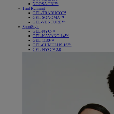
NOOSA TRI™
Trail Running
GEL-TRABUCO™
GEL-SONOMA™
GEL-VENTURE™
SportStyle
GEL-NYC™
GEL-KAYANO 14™
GEL-1130™
GEL-CUMULUS 16™
GEL-NYC™ 2.0