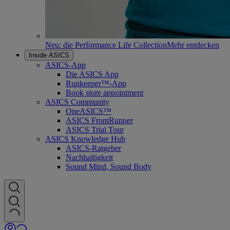
Neu: die Performance Life Collection
Mehr entdecken
Inside ASICS
ASICS-App
Die ASICS App
Runkeeper™-App
Book store appointment
ASICS Community
OneASICS™
ASICS FrontRunner
ASICS Trial Tour
ASICS Knowledge Hub
ASICS-Ratgeber
Nachhaltigkeit
Sound Mind, Sound Body