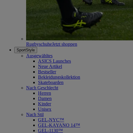
Rugbyschuhe
Jetzt shoppen
SportStyle
Ausgewähltes
ASICS Launches
Neue Artikel
Bestseller
Bekleidungskollektion
Skateboarden
Nach Geschlecht
Herren
Damen
Kinder
Unisex
Nach Stil
GEL-NYC™
GEL-KAYANO 14™
GEL-1130™