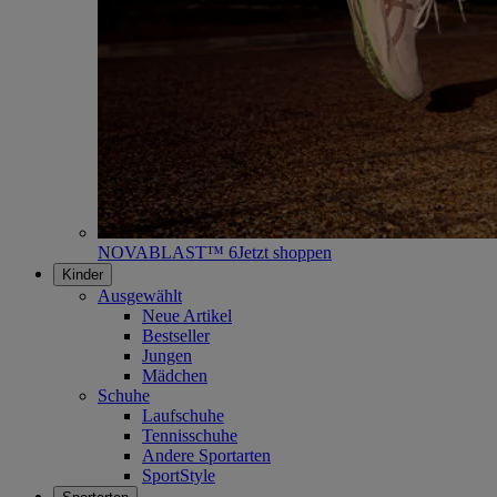
NOVABLAST™ 6
Jetzt shoppen
Kinder
Ausgewählt
Neue Artikel
Bestseller
Jungen
Mädchen
Schuhe
Laufschuhe
Tennisschuhe
Andere Sportarten
SportStyle