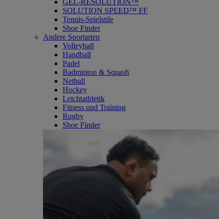
GEL-RESOLUTION™
SOLUTION SPEED™ FF
Tennis-Spielstile
Shoe Finder
Andere Sportarten
Volleyball
Handball
Padel
Badminton & Squash
Netball
Hockey
Leichtathletik
Fitness und Training
Rugby
Shoe Finder