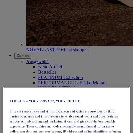
NOVABLAST™ 6
Jetzt shoppen
Damen
Ausgewählt
Neue Artikel
Bestseller
PLATINUM Collection
PERFORMANCE LIFE-kollektion
NOVABLAST™ 6
Schuhe
Laufen
COOKIES – YOUR PRIVACY, YOUR CHOICE
Trailrunning
Tennis
This site uses cookies and similar tools, some of which are provided by third
Volleyball
parties, to operate and improve our site, enable social media and other features,
Handball
support our advertising and marketing efforts, and give you the best possible
Padel
experience. These cookies and tools may enable us and these third parties to
Korbball
collect user data and communications, IP address and online identifiers, referring