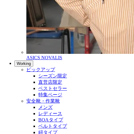
ASICS NOVALIS
Working
ピックアップ
シーズン限定
直営店限定
ベストセラー
特集ページ
安全靴・作業靴
メンズ
レディース
BOAタイプ
ベルトタイプ
紐タイプ