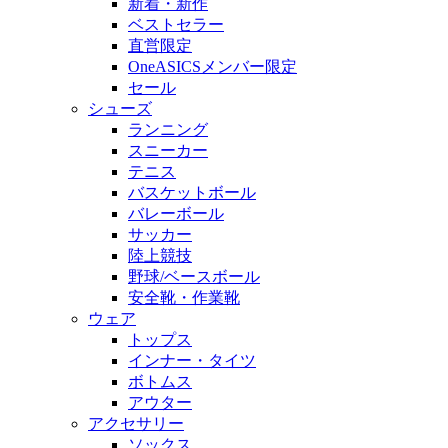
新着・新作
ベストセラー
直営限定
OneASICSメンバー限定
セール
シューズ
ランニング
スニーカー
テニス
バスケットボール
バレーボール
サッカー
陸上競技
野球/ベースボール
安全靴・作業靴
ウェア
トップス
インナー・タイツ
ボトムス
アウター
アクセサリー
ソックス