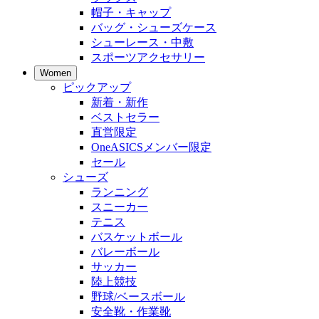
帽子・キャップ
バッグ・シューズケース
シューレース・中敷
スポーツアクセサリー
Women
ピックアップ
新着・新作
ベストセラー
直営限定
OneASICSメンバー限定
セール
シューズ
ランニング
スニーカー
テニス
バスケットボール
バレーボール
サッカー
陸上競技
野球/ベースボール
安全靴・作業靴