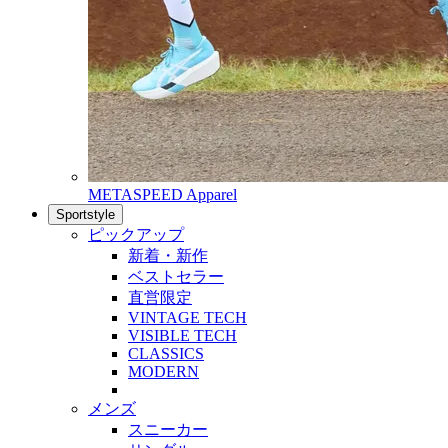
METASPEED Apparel
Sportstyle
ピックアップ
新着・新作
ベストセラー
直営限定
VINTAGE TECH
VISIBLE TECH
CLASSICS
MODERN
メンズ
スニーカー