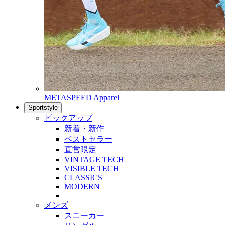
METASPEED Apparel
Sportstyle
ピックアップ
新着・新作
ベストセラー
直営限定
VINTAGE TECH
VISIBLE TECH
CLASSICS
MODERN
メンズ
スニーカー