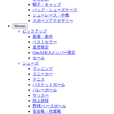
帽子・キャップ
バッグ・シューズケース
シューレース・中敷
スポーツアクセサリー
Women
ピックアップ
新着・新作
ベストセラー
直営限定
OneASICSメンバー限定
セール
シューズ
ランニング
スニーカー
テニス
バスケットボール
バレーボール
サッカー
陸上競技
野球/ベースボール
安全靴・作業靴