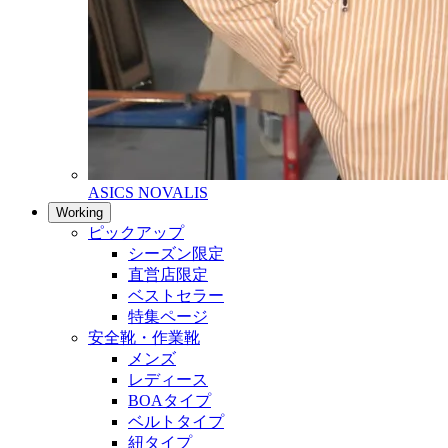
ASICS NOVALIS
Working
ピックアップ
シーズン限定
直営店限定
ベストセラー
特集ページ
安全靴・作業靴
メンズ
レディース
BOAタイプ
ベルトタイプ
紐タイプ