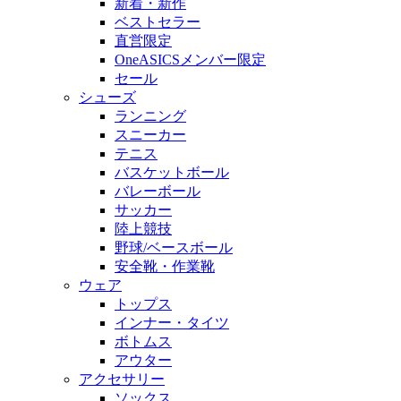
新着・新作
ベストセラー
直営限定
OneASICSメンバー限定
セール
シューズ
ランニング
スニーカー
テニス
バスケットボール
バレーボール
サッカー
陸上競技
野球/ベースボール
安全靴・作業靴
ウェア
トップス
インナー・タイツ
ボトムス
アウター
アクセサリー
ソックス