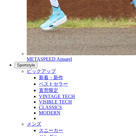
METASPEED Apparel
Sportstyle
ピックアップ
新着・新作
ベストセラー
直営限定
VINTAGE TECH
VISIBLE TECH
CLASSICS
MODERN
メンズ
スニーカー