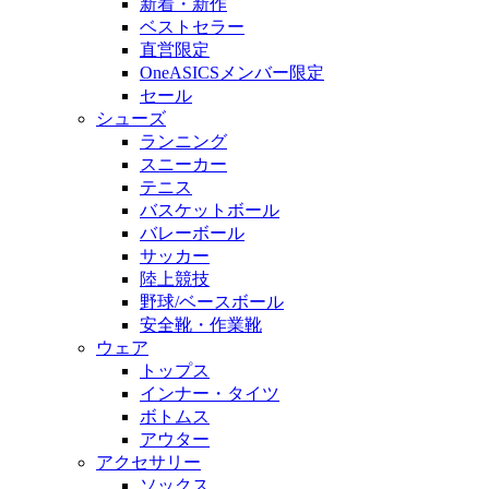
新着・新作
ベストセラー
直営限定
OneASICSメンバー限定
セール
シューズ
ランニング
スニーカー
テニス
バスケットボール
バレーボール
サッカー
陸上競技
野球/ベースボール
安全靴・作業靴
ウェア
トップス
インナー・タイツ
ボトムス
アウター
アクセサリー
ソックス