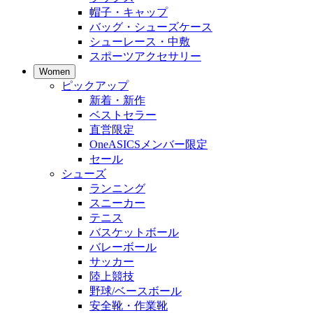
帽子・キャップ
バッグ・シューズケース
シューレース・中敷
スポーツアクセサリー
Women
ピックアップ
新着・新作
ベストセラー
直営限定
OneASICSメンバー限定
セール
シューズ
ランニング
スニーカー
テニス
バスケットボール
バレーボール
サッカー
陸上競技
野球/ベースボール
安全靴・作業靴