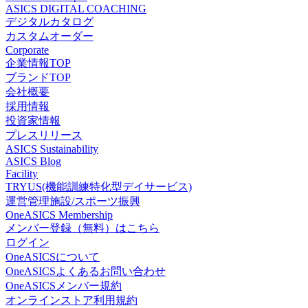
ASICS DIGITAL COACHING
デジタルカタログ
カスタムオーダー
Corporate
企業情報TOP
ブランドTOP
会社概要
採用情報
投資家情報
プレスリリース
ASICS Sustainability
ASICS Blog
Facility
TRYUS(機能訓練特化型デイサービス)
運営管理施設/スポーツ振興
OneASICS Membership
メンバー登録（無料）はこちら
ログイン
OneASICSについて
OneASICSよくあるお問い合わせ
OneASICSメンバー規約
オンラインストア利用規約