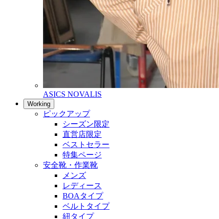
ASICS NOVALIS
Working
ピックアップ
シーズン限定
直営店限定
ベストセラー
特集ページ
安全靴・作業靴
メンズ
レディース
BOAタイプ
ベルトタイプ
紐タイプ