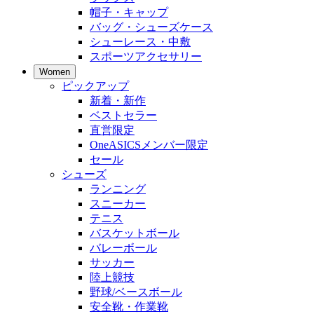
帽子・キャップ
バッグ・シューズケース
シューレース・中敷
スポーツアクセサリー
Women
ピックアップ
新着・新作
ベストセラー
直営限定
OneASICSメンバー限定
セール
シューズ
ランニング
スニーカー
テニス
バスケットボール
バレーボール
サッカー
陸上競技
野球/ベースボール
安全靴・作業靴