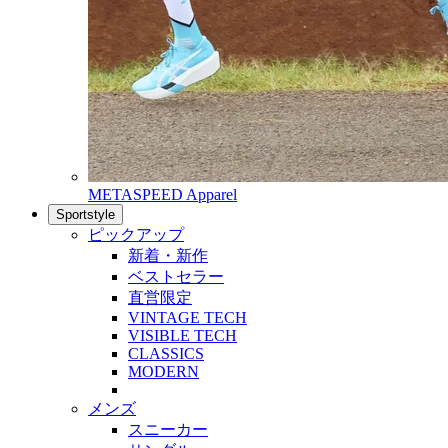
METASPEED Apparel
Sportstyle
ピックアップ
新着・新作
ベストセラー
直営限定
VINTAGE TECH
VISIBLE TECH
CLASSICS
MODERN
メンズ
スニーカー