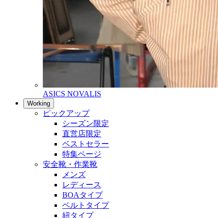
ASICS NOVALIS
Working
ピックアップ
シーズン限定
直営店限定
ベストセラー
特集ページ
安全靴・作業靴
メンズ
レディース
BOAタイプ
ベルトタイプ
紐タイプ