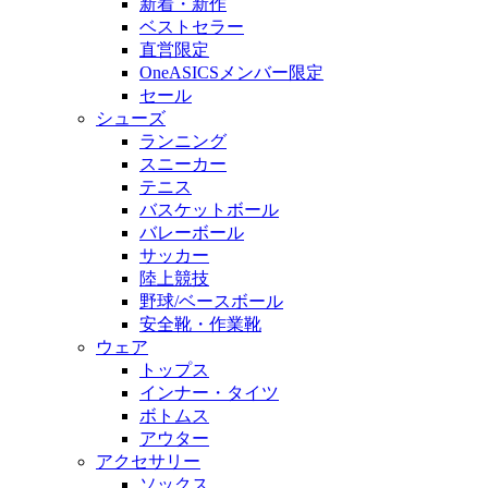
新着・新作
ベストセラー
直営限定
OneASICSメンバー限定
セール
シューズ
ランニング
スニーカー
テニス
バスケットボール
バレーボール
サッカー
陸上競技
野球/ベースボール
安全靴・作業靴
ウェア
トップス
インナー・タイツ
ボトムス
アウター
アクセサリー
ソックス