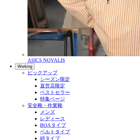
ASICS NOVALIS
Working
ピックアップ
シーズン限定
直営店限定
ベストセラー
特集ページ
安全靴・作業靴
メンズ
レディース
BOAタイプ
ベルトタイプ
紐タイプ