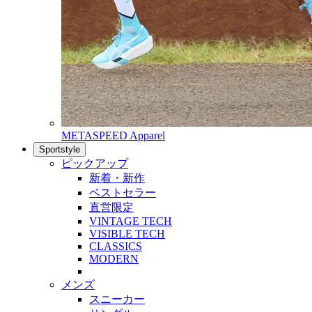
METASPEED Apparel
Sportstyle
ピックアップ
新着・新作
ベストセラー
直営限定
VINTAGE TECH
VISIBLE TECH
CLASSICS
MODERN
メンズ
スニーカー