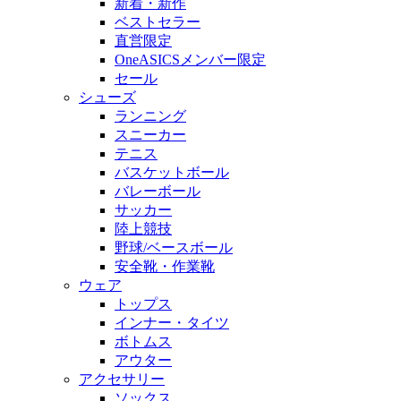
新着・新作
ベストセラー
直営限定
OneASICSメンバー限定
セール
シューズ
ランニング
スニーカー
テニス
バスケットボール
バレーボール
サッカー
陸上競技
野球/ベースボール
安全靴・作業靴
ウェア
トップス
インナー・タイツ
ボトムス
アウター
アクセサリー
ソックス