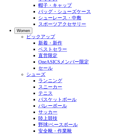
帽子・キャップ
バッグ・シューズケース
シューレース・中敷
スポーツアクセサリー
Women
ピックアップ
新着・新作
ベストセラー
直営限定
OneASICSメンバー限定
セール
シューズ
ランニング
スニーカー
テニス
バスケットボール
バレーボール
サッカー
陸上競技
野球/ベースボール
安全靴・作業靴