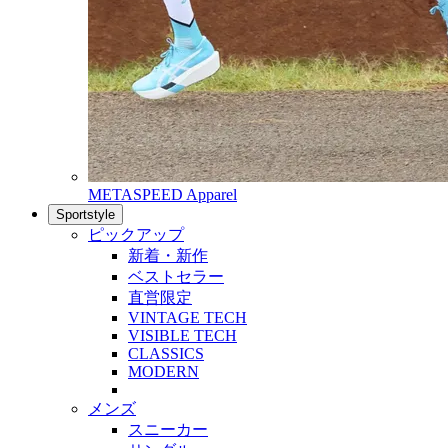
METASPEED Apparel
Sportstyle
ピックアップ
新着・新作
ベストセラー
直営限定
VINTAGE TECH
VISIBLE TECH
CLASSICS
MODERN
メンズ
スニーカー