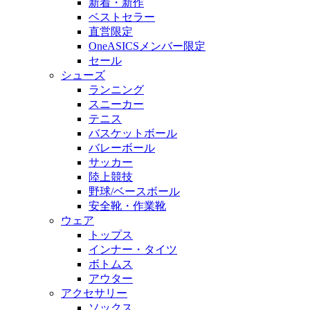
新着・新作
ベストセラー
直営限定
OneASICSメンバー限定
セール
シューズ
ランニング
スニーカー
テニス
バスケットボール
バレーボール
サッカー
陸上競技
野球/ベースボール
安全靴・作業靴
ウェア
トップス
インナー・タイツ
ボトムス
アウター
アクセサリー
ソックス