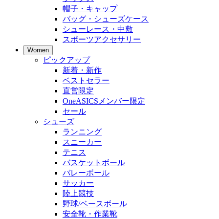
帽子・キャップ
バッグ・シューズケース
シューレース・中敷
スポーツアクセサリー
Women
ピックアップ
新着・新作
ベストセラー
直営限定
OneASICSメンバー限定
セール
シューズ
ランニング
スニーカー
テニス
バスケットボール
バレーボール
サッカー
陸上競技
野球/ベースボール
安全靴・作業靴