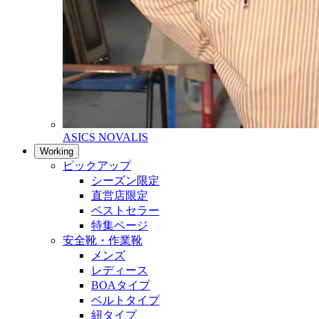
ASICS NOVALIS
Working
ピックアップ
シーズン限定
直営店限定
ベストセラー
特集ページ
安全靴・作業靴
メンズ
レディース
BOAタイプ
ベルトタイプ
紐タイプ