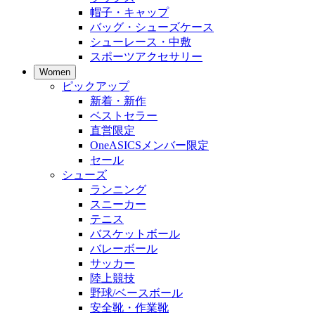
帽子・キャップ
バッグ・シューズケース
シューレース・中敷
スポーツアクセサリー
Women
ピックアップ
新着・新作
ベストセラー
直営限定
OneASICSメンバー限定
セール
シューズ
ランニング
スニーカー
テニス
バスケットボール
バレーボール
サッカー
陸上競技
野球/ベースボール
安全靴・作業靴