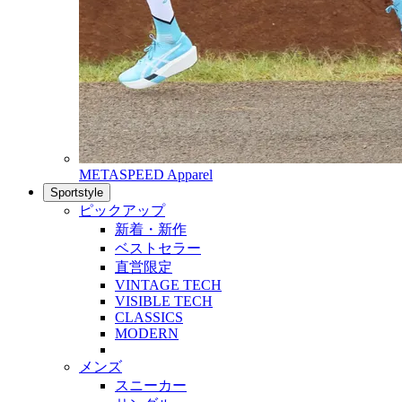
METASPEED Apparel
Sportstyle
ピックアップ
新着・新作
ベストセラー
直営限定
VINTAGE TECH
VISIBLE TECH
CLASSICS
MODERN
メンズ
スニーカー