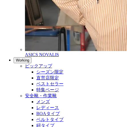
ASICS NOVALIS
Working
ピックアップ
シーズン限定
直営店限定
ベストセラー
特集ページ
安全靴・作業靴
メンズ
レディース
BOAタイプ
ベルトタイプ
紐タイプ