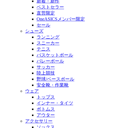
新着・新作
ベストセラー
直営限定
OneASICSメンバー限定
セール
シューズ
ランニング
スニーカー
テニス
バスケットボール
バレーボール
サッカー
陸上競技
野球/ベースボール
安全靴・作業靴
ウェア
トップス
インナー・タイツ
ボトムス
アウター
アクセサリー
ソックス