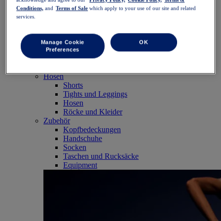
SportStyle
Conditions,
and
Terms of Sale
which apply to your use of our site and related
Tops
services.
Sport-BHs
Tanktops
Kurzarmshirts
Manage Cookie
OK
Langarmshirts
Preferences
Hoodies und Sweatshirts
Jacken und Westen
Hosen
Shorts
Tights und Leggings
Hosen
Röcke und Kleider
Zubehör
Kopfbedeckungen
Handschuhe
Socken
Taschen und Rucksäcke
Equipment