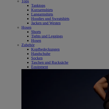
Tops
Tanktops
Kurzarmshirts
Langarmshirts
Hoodies und Sweatshirts
Jacken und Westen
Hosen
Shorts
Tights und Leggings
Hosen
Zubehör
Kopfbedeckungen
Handschuhe
Socken
Taschen und Rucksäche
Equipment