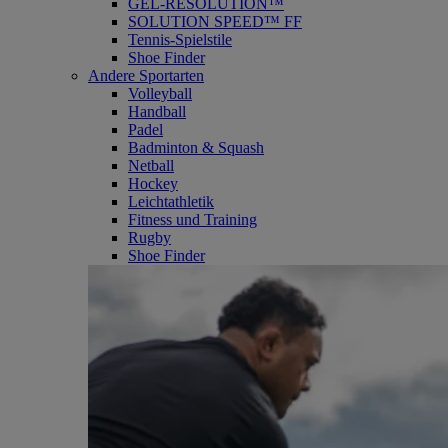
GEL-RESOLUTION™
SOLUTION SPEED™ FF
Tennis-Spielstile
Shoe Finder
Andere Sportarten
Volleyball
Handball
Padel
Badminton & Squash
Netball
Hockey
Leichtathletik
Fitness und Training
Rugby
Shoe Finder