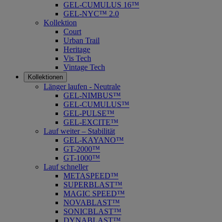
GEL-CUMULUS 16™
GEL-NYC™ 2.0
Kollektion
Court
Urban Trail
Heritage
Vis Tech
Vintage Tech
Kollektionen
Länger laufen - Neutrale
GEL-NIMBUS™
GEL-CUMULUS™
GEL-PULSE™
GEL-EXCITE™
Lauf weiter – Stabilität
GEL-KAYANO™
GT-2000™
GT-1000™
Lauf schneller
METASPEED™
SUPERBLAST™
MAGIC SPEED™
NOVABLAST™
SONICBLAST™
DYNABLAST™