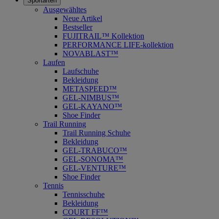
Sportarten
Ausgewähltes
Neue Artikel
Bestseller
FUJITRAIL™ Kollektion
PERFORMANCE LIFE-kollektion
NOVABLAST™
Laufen
Laufschuhe
Bekleidung
METASPEED™
GEL-NIMBUS™
GEL-KAYANO™
Shoe Finder
Trail Running
Trail Running Schuhe
Bekleidung
GEL-TRABUCO™
GEL-SONOMA™
GEL-VENTURE™
Shoe Finder
Tennis
Tennisschuhe
Bekleidung
COURT FF™