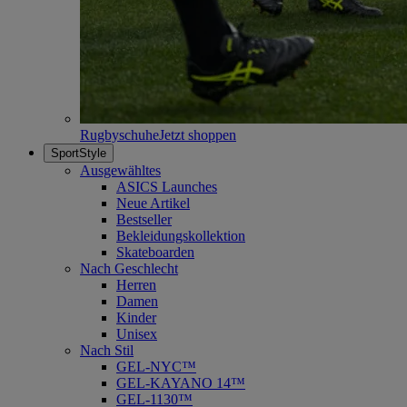
Rugbyschuhe
Jetzt shoppen
SportStyle
Ausgewähltes
ASICS Launches
Neue Artikel
Bestseller
Bekleidungskollektion
Skateboarden
Nach Geschlecht
Herren
Damen
Kinder
Unisex
Nach Stil
GEL-NYC™
GEL-KAYANO 14™
GEL-1130™