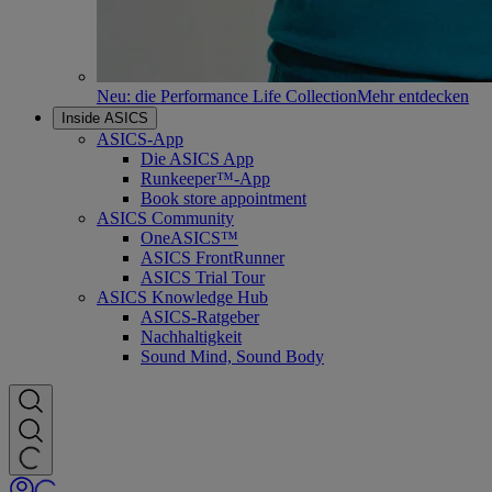
Neu: die Performance Life Collection
Mehr entdecken
Inside ASICS
ASICS-App
Die ASICS App
Runkeeper™-App
Book store appointment
ASICS Community
OneASICS™
ASICS FrontRunner
ASICS Trial Tour
ASICS Knowledge Hub
ASICS-Ratgeber
Nachhaltigkeit
Sound Mind, Sound Body