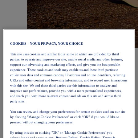
COOKIES – YOUR PRIVACY, YOUR CHOICE
NOVABLAST™ 6
Jetzt shoppen
This site uses cookies and similar tools, some of which are provided by third
Damen
parties, to operate and improve our site, enable social media and other features,
Ausgewählt
support our advertising and marketing efforts, and give you the best possible
Neue Artikel
experience. These cookies and tools may enable us and these third parties to
Bestseller
collect user data and communications, IP address and online identifiers, referring
PLATINUM Collection
URLs and other content and browsing information, and to record user interactions
PERFORMANCE LIFE-kollektion
with this site. We and these third parties use this information to analyze and
NOVABLAST™ 6
improve our performance, provide you with a more personalized experiences,
and reach you with more relevant content and ads on this site and across third
Schuhe
party sites.
Laufen
Trailrunning
You can review and change your preferences for certain cookies used on our site
Tennis
by clicking "Manage Cookie Preferences" or click “OK” if you would like to
Volleyball
proceed without changing your preferences.
Handball
Padel
By using this site or clicking "OK" or "Manage Cookie Preferences" you
Korbball
acknowledge and agree to our
Privacy Policy,
Cookie Policy,
Terms &