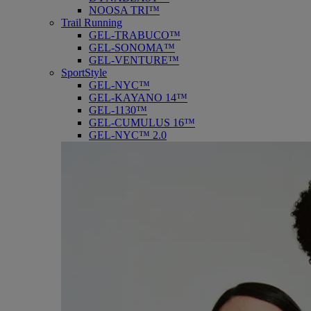
NOOSA TRI™
Trail Running
GEL-TRABUCO™
GEL-SONOMA™
GEL-VENTURE™
SportStyle
GEL-NYC™
GEL-KAYANO 14™
GEL-1130™
GEL-CUMULUS 16™
GEL-NYC™ 2.0